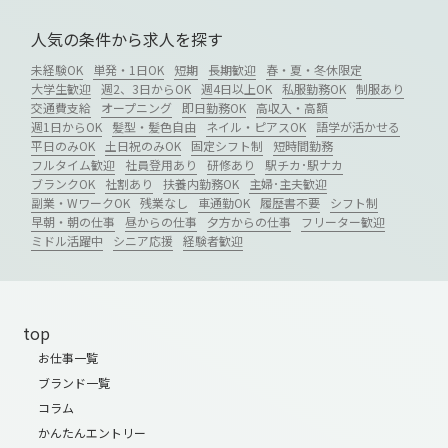
人気の条件から求人を探す
未経験OK
単発・1日OK
短期
長期歓迎
春・夏・冬休限定
大学生歓迎
週2、3日からOK
週4日以上OK
私服勤務OK
制服あり
交通費支給
オープニング
即日勤務OK
高収入・高額
週1日からOK
髪型・髪色自由
ネイル・ピアスOK
語学が活かせる
平日のみOK
土日祝のみOK
固定シフト制
短時間勤務
フルタイム歓迎
社員登用あり
研修あり
駅チカ･駅ナカ
ブランクOK
社割あり
扶養内勤務OK
主婦･主夫歓迎
副業・WワークOK
残業なし
車通勤OK
履歴書不要
シフト制
早朝・朝の仕事
昼からの仕事
夕方からの仕事
フリーター歓迎
ミドル活躍中
シニア応援
経験者歓迎
top
お仕事一覧
ブランド一覧
コラム
かんたんエントリー