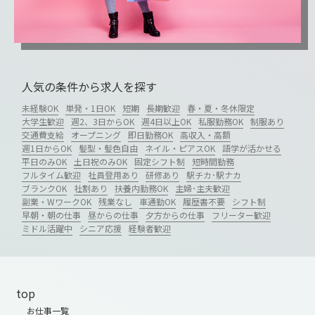
人気の条件から求人を探す
未経験OK
単発・1日OK
短期
長期歓迎
春・夏・冬休限定
大学生歓迎
週2、3日からOK
週4日以上OK
私服勤務OK
制服あり
交通費支給
オープニング
即日勤務OK
高収入・高額
週1日からOK
髪型・髪色自由
ネイル・ピアスOK
語学が活かせる
平日のみOK
土日祝のみOK
固定シフト制
短時間勤務
フルタイム歓迎
社員登用あり
研修あり
駅チカ･駅ナカ
ブランクOK
社割あり
扶養内勤務OK
主婦･主夫歓迎
副業・WワークOK
残業なし
車通勤OK
履歴書不要
シフト制
早朝・朝の仕事
昼からの仕事
夕方からの仕事
フリーター歓迎
ミドル活躍中
シニア応援
経験者歓迎
top
お仕事一覧