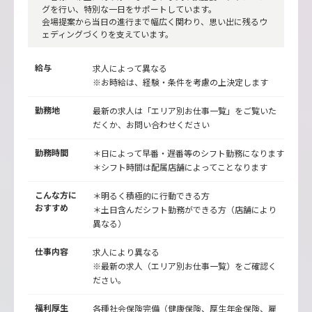
グを行い、特別な一日をサポートしています。
会場提案から当日の進行まで幅広く関わり、思い出に残るウ
ェディングづくりを支えています。
給与
求人によって異なる
※お時給は、経験・条件を考慮の上決定します
勤務地
最新の求人は「エリア別お仕事一覧」をご覧いた
だくか、お問い合わせください
勤務時間
＊日によって早番・遅番等のシフト勤務になります
＊シフト時間は配属店舗によってことなります
こんな方に
＊明るく積極的に行動できる方
おすすめ
＊土日含んだシフト勤務ができる方（店舗により
異なる）
仕事内容
求人により異なる
※最新の求人（エリア別お仕事一覧）をご確認く
ださい。
福利厚生
各種社会保険完備（健康保険、厚生年金保険、雇