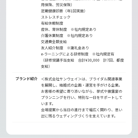
用保険、労災保険）
定期健康診断（年1回実施）
ストレスチェック
有給休暇制度
産休、育休制度 ※社内規定あり
介護休業制度 ※社内規定あり
交通費全額支給
友人紹介制度 ※謝礼金あり
e-ラーニングによる研修制度 ※社内規定有
（研修受講手当支給 合計¥30,000 計7回、都度
支給）
ブランド紹介
＜株式会社サンウェイ＞は、ブライダル関連事業
を展開し、結婚式の企画・運営を手がける企業。
お客様の希望に寄り添いながら、挙式や披露宴の
プランニングを行い、特別な一日をサポートして
います。
会場提案から当日の進行まで幅広く関わり、思い
出に残るウェディングづくりを支えています。