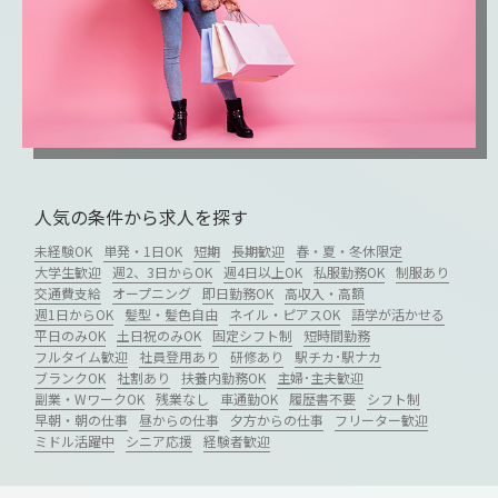
人気の条件から求人を探す
未経験OK
単発・1日OK
短期
長期歓迎
春・夏・冬休限定
大学生歓迎
週2、3日からOK
週4日以上OK
私服勤務OK
制服あり
交通費支給
オープニング
即日勤務OK
高収入・高額
週1日からOK
髪型・髪色自由
ネイル・ピアスOK
語学が活かせる
平日のみOK
土日祝のみOK
固定シフト制
短時間勤務
フルタイム歓迎
社員登用あり
研修あり
駅チカ･駅ナカ
ブランクOK
社割あり
扶養内勤務OK
主婦･主夫歓迎
副業・WワークOK
残業なし
車通勤OK
履歴書不要
シフト制
早朝・朝の仕事
昼からの仕事
夕方からの仕事
フリーター歓迎
ミドル活躍中
シニア応援
経験者歓迎