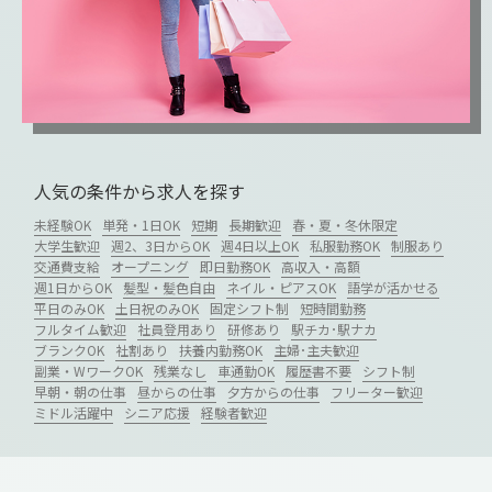
人気の条件から求人を探す
未経験OK
単発・1日OK
短期
長期歓迎
春・夏・冬休限定
大学生歓迎
週2、3日からOK
週4日以上OK
私服勤務OK
制服あり
交通費支給
オープニング
即日勤務OK
高収入・高額
週1日からOK
髪型・髪色自由
ネイル・ピアスOK
語学が活かせる
平日のみOK
土日祝のみOK
固定シフト制
短時間勤務
フルタイム歓迎
社員登用あり
研修あり
駅チカ･駅ナカ
ブランクOK
社割あり
扶養内勤務OK
主婦･主夫歓迎
副業・WワークOK
残業なし
車通勤OK
履歴書不要
シフト制
早朝・朝の仕事
昼からの仕事
夕方からの仕事
フリーター歓迎
ミドル活躍中
シニア応援
経験者歓迎