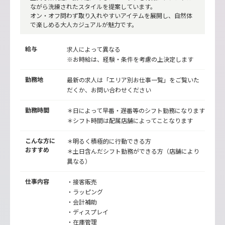
ながら洗練されたスタイルを提案しています。
オン・オフ問わず取り入れやすいアイテムを展開し、自然体
で楽しめる大人カジュアルが魅力です。
給与
求人によって異なる
※お時給は、経験・条件を考慮の上決定します
勤務地
最新の求人は「エリア別お仕事一覧」をご覧いた
だくか、お問い合わせください
勤務時間
＊日によって早番・遅番等のシフト勤務になります
＊シフト時間は配属店舗によってことなります
こんな方に
＊明るく積極的に行動できる方
おすすめ
＊土日含んだシフト勤務ができる方（店舗により
異なる）
仕事内容
・接客販売
・ラッピング
・会計補助
・ディスプレイ
・在庫管理