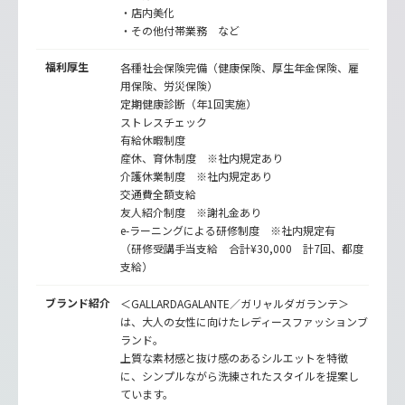
・店内美化
・その他付帯業務 など
福利厚生
各種社会保険完備（健康保険、厚生年金保険、雇
用保険、労災保険）
定期健康診断（年1回実施）
ストレスチェック
有給休暇制度
産休、育休制度 ※社内規定あり
介護休業制度 ※社内規定あり
交通費全額支給
友人紹介制度 ※謝礼金あり
e-ラーニングによる研修制度 ※社内規定有
（研修受講手当支給 合計¥30,000 計7回、都度
支給）
ブランド紹介
＜GALLARDAGALANTE／ガリャルダガランテ＞
は、大人の女性に向けたレディースファッションブ
ランド。
上質な素材感と抜け感のあるシルエットを特徴
に、シンプルながら洗練されたスタイルを提案し
ています。