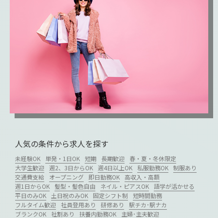
人気の条件から求人を探す
未経験OK
単発・1日OK
短期
長期歓迎
春・夏・冬休限定
大学生歓迎
週2、3日からOK
週4日以上OK
私服勤務OK
制服あり
交通費支給
オープニング
即日勤務OK
高収入・高額
週1日からOK
髪型・髪色自由
ネイル・ピアスOK
語学が活かせる
平日のみOK
土日祝のみOK
固定シフト制
短時間勤務
フルタイム歓迎
社員登用あり
研修あり
駅チカ･駅ナカ
ブランクOK
社割あり
扶養内勤務OK
主婦･主夫歓迎