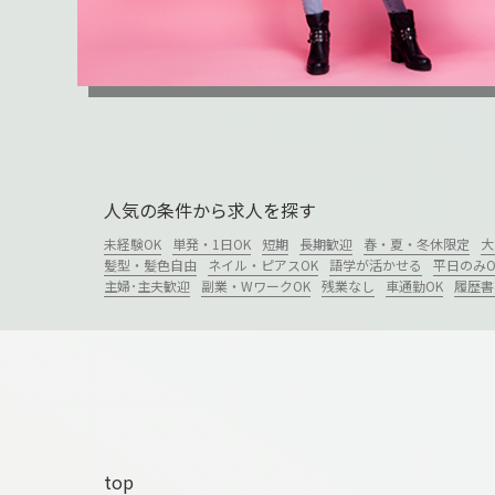
人気の条件から求人を探す
未経験OK
単発・1日OK
短期
長期歓迎
春・夏・冬休限定
大
髪型・髪色自由
ネイル・ピアスOK
語学が活かせる
平日のみO
主婦･主夫歓迎
副業・WワークOK
残業なし
車通勤OK
履歴書
top