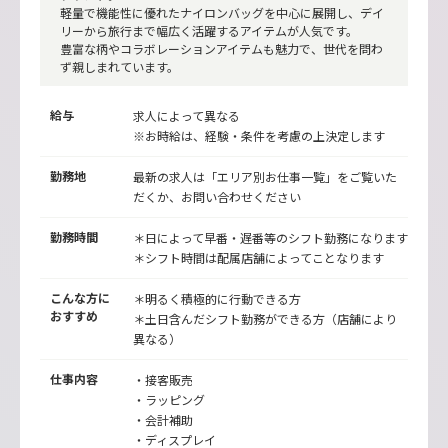
軽量で機能性に優れたナイロンバッグを中心に展開し、デイ
リーから旅行まで幅広く活躍するアイテムが人気です。
豊富な柄やコラボレーションアイテムも魅力で、世代を問わ
ず親しまれています。
給与
求人によって異なる
※お時給は、経験・条件を考慮の上決定します
勤務地
最新の求人は「エリア別お仕事一覧」をご覧いた
だくか、お問い合わせください
勤務時間
＊日によって早番・遅番等のシフト勤務になります
＊シフト時間は配属店舗によってことなります
こんな方に
＊明るく積極的に行動できる方
おすすめ
＊土日含んだシフト勤務ができる方（店舗により
異なる）
仕事内容
・接客販売
・ラッピング
・会計補助
・ディスプレイ