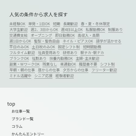
人気の条件から求人を探す
未経験OK
単発・1日OK
短期
長期歓迎
春・夏・冬休限定
大学生歓迎
週2、3日からOK
週4日以上OK
私服勤務OK
制服あり
交通費支給
オープニング
即日勤務OK
高収入・高額
週1日からOK
髪型・髪色自由
ネイル・ピアスOK
語学が活かせる
平日のみOK
土日祝のみOK
固定シフト制
短時間勤務
フルタイム歓迎
社員登用あり
研修あり
駅チカ･駅ナカ
ブランクOK
社割あり
扶養内勤務OK
主婦･主夫歓迎
副業・WワークOK
残業なし
車通勤OK
履歴書不要
シフト制
早朝・朝の仕事
昼からの仕事
夕方からの仕事
フリーター歓迎
ミドル活躍中
シニア応援
経験者歓迎
top
お仕事一覧
ブランド一覧
コラム
かんたんエントリー