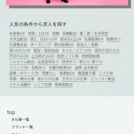
人気の条件から求人を探す
未経験OK
単発・1日OK
短期
長期歓迎
春・夏・冬休限定
大学生歓迎
週2、3日からOK
週4日以上OK
私服勤務OK
制服あり
交通費支給
オープニング
即日勤務OK
高収入・高額
週1日からOK
髪型・髪色自由
ネイル・ピアスOK
語学が活かせる
平日のみOK
土日祝のみOK
固定シフト制
短時間勤務
フルタイム歓迎
社員登用あり
研修あり
駅チカ･駅ナカ
ブランクOK
社割あり
扶養内勤務OK
主婦･主夫歓迎
副業・WワークOK
残業なし
車通勤OK
履歴書不要
シフト制
早朝・朝の仕事
昼からの仕事
夕方からの仕事
フリーター歓迎
ミドル活躍中
シニア応援
経験者歓迎
top
お仕事一覧
ブランド一覧