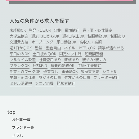
人気の条件から求人を探す
未経験OK
単発・1日OK
短期
長期歓迎
春・夏・冬休限定
大学生歓迎
週2、3日からOK
週4日以上OK
私服勤務OK
制服あり
交通費支給
オープニング
即日勤務OK
高収入・高額
週1日からOK
髪型・髪色自由
ネイル・ピアスOK
語学が活かせる
平日のみOK
土日祝のみOK
固定シフト制
短時間勤務
フルタイム歓迎
社員登用あり
研修あり
駅チカ･駅ナカ
ブランクOK
社割あり
扶養内勤務OK
主婦･主夫歓迎
副業・WワークOK
残業なし
車通勤OK
履歴書不要
シフト制
早朝・朝の仕事
昼からの仕事
夕方からの仕事
フリーター歓迎
ミドル活躍中
シニア応援
経験者歓迎
top
お仕事一覧
ブランド一覧
コラム