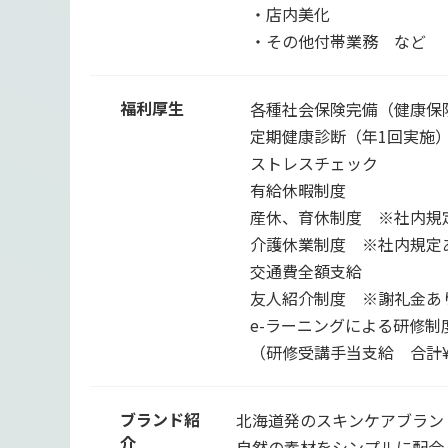
・店内美化
・その他付帯業務 など
福利厚生
各種社会保険完備（健康保
定期健康診断（年1回実施
ストレスチェック
有給休暇制度
産休、育休制度 ※社内規
介護休業制度 ※社内規定
交通費全額支給
友人紹介制度 ※謝礼金あ
e-ラーニングによる研修制
（研修受講手当支給 合計¥3
ブランド紹
北海道発のスキンケアブランド
介
自然の素材をシンプルに配合して