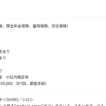
険、厚生年金保険、雇用保険、労災保険）
）
定あり
あり
り
度 ※社内規定有
0,000 計7回、都度支給）
＜SHIRO／シロ＞
作る“made in Japan”のフレグランス、スキンケア、コス