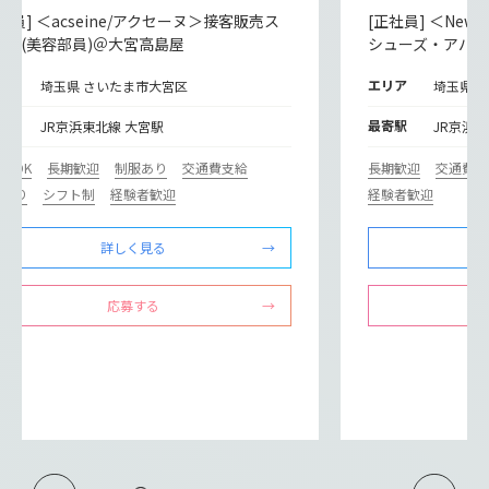
社員] ＜acseine/アクセーヌ＞接客販売ス
[正社員] ＜New
ッフ(美容部員)＠大宮高島屋
シューズ・アパ
リア
エリア
埼玉県 さいたま市大宮区
埼玉県 
寄駅
最寄駅
JR京浜東北線 大宮駅
JR京浜
験OK
長期歓迎
制服あり
交通費支給
長期歓迎
交通費支
修あり
シフト制
経験者歓迎
経験者歓迎
詳しく見る
応募する