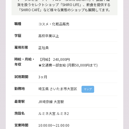
貨を扱うセレクトショップ「SHIRO LIFE」、飲食を提供する
「SHIRO CAFÉ」など様々な業態のショップも展開してます。
職種
コスメ・化粧品販売
学歴
高校卒業以上
雇用形態
正社員
時給・月給・
【月給】 240,000円
年収
★交通費一部支給 (月額50,000円まで)
試用期間
3ヶ月
勤務地
埼玉県
さいたま市大宮区
マップ
最寄駅
JR埼京線
大宮駅
施設名
ルミネ大宮 ルミネ2
営業時間
10:00:00～21:00:00