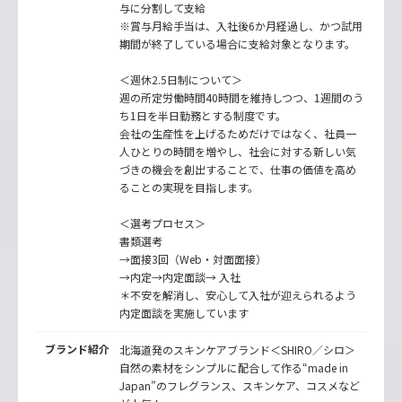
与に分割して支給
※賞与月給手当は、入社後6か月経過し、かつ試用
期間が終了している場合に支給対象となります。
＜週休2.5日制について＞
週の所定労働時間40時間を維持しつつ、1週間のう
ち1日を半日勤務とする制度です。
会社の生産性を上げるためだけではなく、社員一
人ひとりの時間を増やし、社会に対する新しい気
づきの機会を創出することで、仕事の価値を高め
ることの実現を目指します。
＜選考プロセス＞
書類選考
→面接3回（Web・対面面接）
→内定→内定面談→ 入社
＊不安を解消し、安心して入社が迎えられるよう
内定面談を実施しています
ブランド紹介
北海道発のスキンケアブランド＜SHIRO／シロ＞
自然の素材をシンプルに配合して作る“made in
Japan”のフレグランス、スキンケア、コスメなど