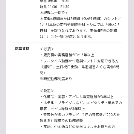
早番 09:30 - 19:30
遅番 11:30 - 21:30
＊記載は一例です
＊実働4時間または9時間（休憩1時間）のシフト／
1か月単位の変形労働時間制 ＊シロでは「週休2.5
日制」を取り入れております。実働4時間の勤務
は、月に4～5回程度となります。
応募資格
＜必須＞
・販売職の実務経験が3～5年以上
・フルタイム勤務かつ店舗シフトに対応できる方
（週5日、土日祝日出勤、早番遅番ふくむ実働8時
間）
※時短勤務制度あり
＜歓迎＞
・化粧品・美容・アパレル販売経験が3年以上
・ホテル・ブライダルなどホスピタリティ業界での
接客サービス経験が3年以上
・来客数が多いブランド（1日の来客数が200名を
超える）環境での勤務経験
・英語、中国語などの語学スキルをお持ちの方