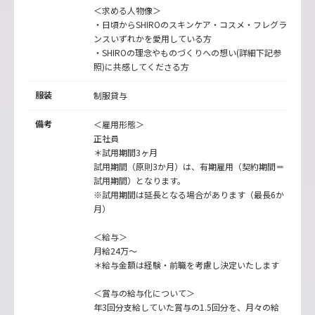
＜求める人物像＞
・日頃からSHIROのスキンケア・コスメ・フレグラ
ンスいずれかを愛用している方
・SHIROの理念やものづくりへの想い(詳細下記参
照)に共感してくださる方
服装
制服貸与
備考
＜雇用形態＞
正社員
＊試用期間3ヶ月
試用期間（原則3か月）は、有期雇用（契約期間＝
試用期間）となります。
※試用期間は延長となる場合があります（最長6か
月）
＜給与＞
月給24万～
＊給与金額は経験・前職を考慮し決定いたします
＜賞与の給与化について＞
年3回分支給していた賞与の1.5回分を、月々の給