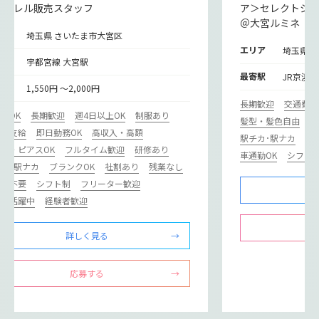
アパレル販売スタッフ
ア＞セレクトシ
＠大宮ルミネ
リア
埼玉県 さいたま市大宮区
エリア
埼玉県 
寄駅
宇都宮線 大宮駅
最寄駅
JR京浜
給
1,550円 ～2,000円
長期歓迎
交通費支
験OK
長期歓迎
週4日以上OK
制服あり
髪型・髪色自由
フ
通費支給
即日勤務OK
高収入・高額
駅チカ･駅ナカ
主
ル・ピアスOK
フルタイム歓迎
研修あり
車通勤OK
シフト
カ･駅ナカ
ブランクOK
社割あり
残業なし
歴書不要
シフト制
フリーター歓迎
ドル活躍中
経験者歓迎
詳しく見る
応募する