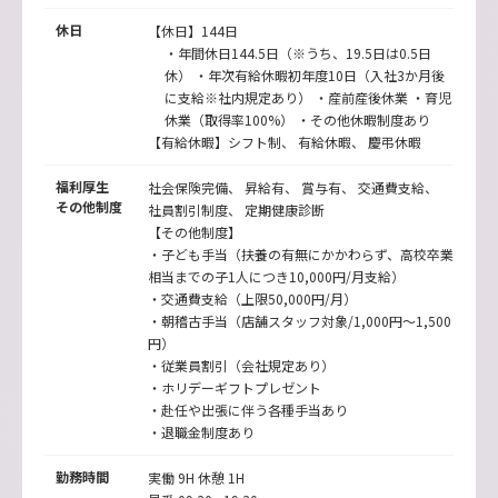
休日
【休日】144日
・年間休日144.5日（※うち、19.5日は0.5日
休） ・年次有給休暇初年度10日（入社3か月後
に支給※社内規定あり） ・産前産後休業 ・育児
休業（取得率100%） ・その他休暇制度あり
【有給休暇】シフト制、 有給休暇、 慶弔休暇
福利厚生
社会保険完備、 昇給有、 賞与有、 交通費支給、
その他制度
社員割引制度、 定期健康診断
【その他制度】
・子ども手当（扶養の有無にかかわらず、高校卒業
相当までの子1人につき10,000円/月支給）
・交通費支給（上限50,000円/月）
・朝稽古手当（店舗スタッフ対象/1,000円〜1,500
円）
・従業員割引（会社規定あり）
・ホリデーギフトプレゼント
・赴任や出張に伴う各種手当あり
・退職金制度あり
勤務時間
実働 9H 休憩 1H