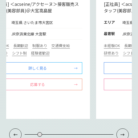
社員] ＜acseine/アクセーヌ＞接客販売ス
[正社員] ＜acs
ッフ(美容部員)＠大宮高島屋
タッフ(美容部員
リア
エリア
埼玉県 さいたま市大宮区
埼玉県 
寄駅
最寄駅
JR京浜東北線 大宮駅
JR京浜
験OK
長期歓迎
制服あり
交通費支給
未経験OK
長期歓
修あり
シフト制
経験者歓迎
研修あり
シフト制
詳しく見る
応募する