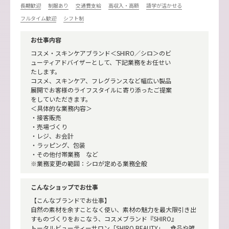
長期歓迎
制服あり
交通費支給
高収入・高額
語学が活かせる
フルタイム歓迎
シフト制
お仕事内容
コスメ・スキンケアブランド＜SHIRO／シロ＞のビ
ューティアドバイザーとして、下記業務をお任せい
たします。
コスメ、スキンケア、フレグランスなど幅広い製品
展開でお客様のライフスタイルに寄り添ったご提案
をしていただきます。
＜具体的な業務内容＞
・接客販売
・売場づくり
・レジ、お会計
・ラッピング、包装
・その他付帯業務 など
※業務変更の範囲：シロが定める業務全般
こんなショップでお仕事
【こんなブランドでお仕事】
自然の素材を余すことなく使い、素材の魅力を最大限引き出
すものづくりをおこなう、コスメブランド『SHIRO』
トータルビューティーサロン「SHIRO BEAUTY」、食品や雑