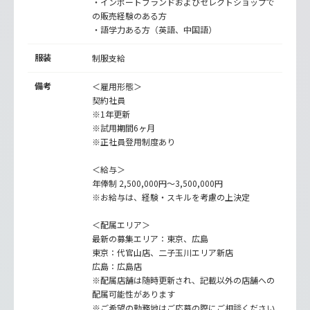
・インポートブランドおよびセレクトショップで
の販売経験のある方
・語学力ある方（英語、中国語）
服装
制服支給
備考
＜雇用形態＞
契約社員
※1年更新
※試用期間6ヶ月
※正社員登用制度あり
＜給与＞
年俸制 2,500,000円～3,500,000円
※お給与は、経験・スキルを考慮の上決定
＜配属エリア＞
最新の募集エリア：東京、広島
東京：代官山店、二子玉川エリア新店
広島：広島店
※配属店舗は随時更新され、記載以外の店舗への
配属可能性があります
※ご希望の勤務地はご応募の際にご相談ください