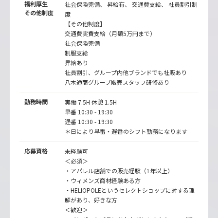
福利厚生
社会保険完備、 昇給有、 交通費支給、 社員割引制
その他制度
度
【その他制度】
交通費実費支給（月額5万円まで）
社会保険完備
制服支給
昇給あり
社員割引、グループ内他ブランドでも社販あり
八木通商グループ販売スタッフ研修あり
勤務時間
実働 7.5H 休憩 1.5H
早番 10:30 - 19:30
遅番 10:30 - 19:30
＊日により早番・遅番のシフト勤務になります
応募資格
未経験可
＜必須＞
・アパレル店舗での販売経験（1年以上）
・ウィメンズ商材経験ある方
・HELIOPOLEというセレクトショップに対する理
解があり、好きな方
＜歓迎＞