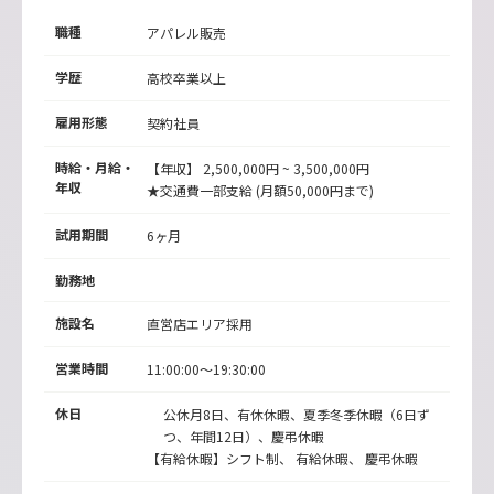
職種
アパレル販売
学歴
高校卒業以上
雇用形態
契約社員
時給・月給・
【年収】 2,500,000円 ~ 3,500,000円
年収
★交通費一部支給 (月額50,000円まで)
試用期間
6ヶ月
勤務地
施設名
直営店エリア採用
営業時間
11:00:00～19:30:00
休日
公休月8日、有休休暇、夏季冬季休暇（6日ず
つ、年間12日）、慶弔休暇
【有給休暇】シフト制、 有給休暇、 慶弔休暇