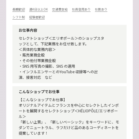
長期歓迎
週4日以上OK
交通費支給
社員登用あり
社割あり
シフト制
経験者歓迎
お仕事内容
セレクトショップ＜エリオポール＞のショップスタ
ッフとして、下記業務をお任せ致します。
＜具体的な業務内容＞
・販売業務全般
・その他付帯業務全般
・SNS 用写真の撮影、SNS の運用
・インフルエンサーとのYouTube 収録等への出
演、接客対応 など
こんなショップでお仕事
【こんなショップでお仕事】
オリジナルアイテムとフランスを中心にセレクトしたインポ
ートを展開するセレクトショップ＜HÉLIOPÔLE/エリオポー
ル＞
「新しい上質」、「新しいベーシック」をキーワードに、モ
ダンでニュートラル、ラフだけど品のあるコーディネートを
提案しています！