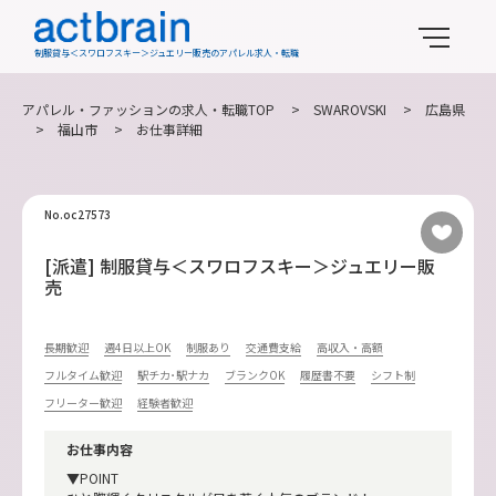
制服貸与＜スワロフスキー＞ジュエリー販売のアパレル求人・転職
アパレル・ファッションの求人・転職TOP
>
SWAROVSKI
>
広島県
>
福山市
> お仕事詳細
No.oc27573
[派遣] 制服貸与＜スワロフスキー＞ジュエリー販
売
長期歓迎
週4日以上OK
制服あり
交通費支給
高収入・高額
フルタイム歓迎
駅チカ･駅ナカ
ブランクOK
履歴書不要
シフト制
フリーター歓迎
経験者歓迎
お仕事内容
▼POINT