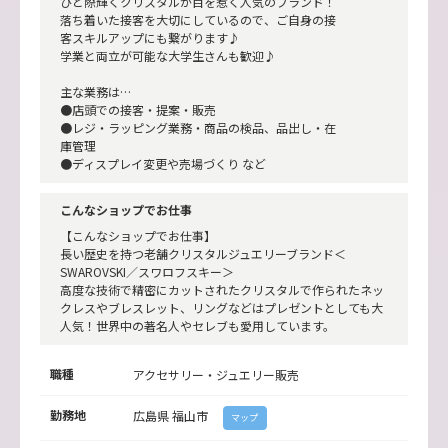
ひと際輝くクリスタルが目を惹く人気のブランド！
落ち着いた接客を大切にしているので、ご自身の接
客スキルアップにも繋がります♪
学業と両立が可能な大学生さんも歓迎♪
主な業務は…
●店頭での接客・提案・販売
●レジ・ラッピング業務・商品の検品、品出し・在
庫管理
●ディスプレイ変更や売場づくり など
こんなショップでお仕事
【こんなショップでお仕事】
長い歴史を持つ老舗クリスタルジュエリーブランド＜
SWAROVSKI／スワロフスキー＞
高度な技術で精密にカットされたクリスタルで作られたネッ
クレスやブレスレット、リングなどはプレゼントとしても大
人気！世界中の著名人やセレブも愛用しています。
職種
アクセサリー・ジュエリー販売
勤務地
広島県
福山市
マップ