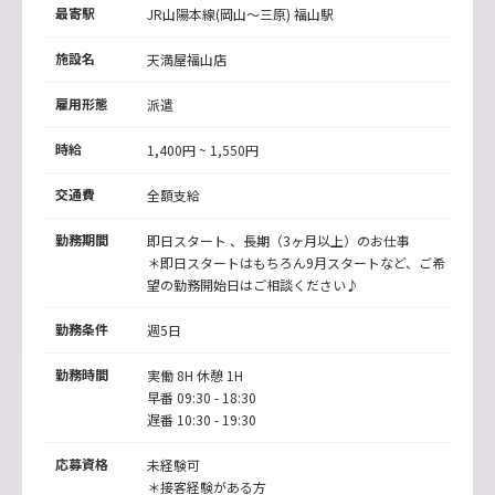
最寄駅
JR山陽本線(岡山～三原) 福山駅
施設名
天満屋福山店
雇用形態
派遣
時給
1,400円 ~ 1,550円
交通費
全額支給
勤務期間
即日スタート 、長期（3ヶ月以上）のお仕事
＊即日スタートはもちろん9月スタートなど、ご希
望の勤務開始日はご相談ください♪
勤務条件
週5日
勤務時間
実働 8H 休憩 1H
早番 09:30 - 18:30
遅番 10:30 - 19:30
応募資格
未経験可
＊接客経験がある方