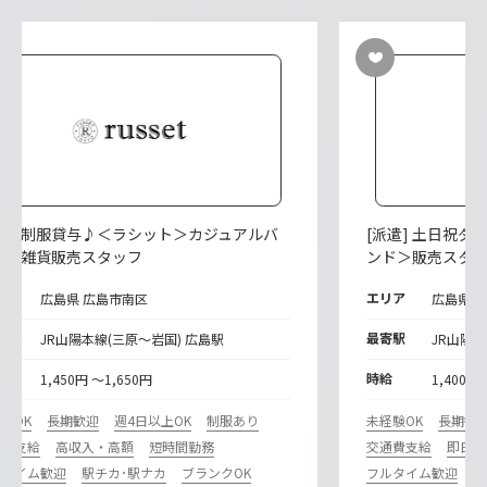
派遣] 制服貸与♪＜ラシット＞カジュアルバ
[派遣] 土日祝
グ・雑貨販売スタッフ
ンド＞販売スタ
リア
エリア
広島県 広島市南区
広島県 
寄駅
最寄駅
JR山陽本線(三原～岩国) 広島駅
JR山陽本
給
時給
1,450円 ～1,650円
1,400円
験OK
長期歓迎
週4日以上OK
制服あり
未経験OK
長期歓
通費支給
高収入・高額
短時間勤務
交通費支給
即日勤
ルタイム歓迎
駅チカ･駅ナカ
ブランクOK
フルタイム歓迎
履