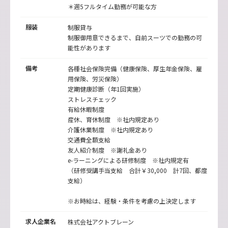
＊週5フルタイム勤務が可能な方
服装
制服貸与
制服御用意できるまで、自前スーツでの勤務の可
能性があります
備考
各種社会保険完備（健康保険、厚生年金保険、雇
用保険、労災保険）
定期健康診断（年1回実施）
ストレスチェック
有給休暇制度
産休、育休制度 ※社内規定あり
介護休業制度 ※社内規定あり
交通費全額支給
友人紹介制度 ※謝礼金あり
e-ラーニングによる研修制度 ※社内規定有
（研修受講手当支給 合計￥30,000 計7回、都度
支給）
※お時給は、経験・条件を考慮の上決定します
求人企業名
株式会社アクトブレーン