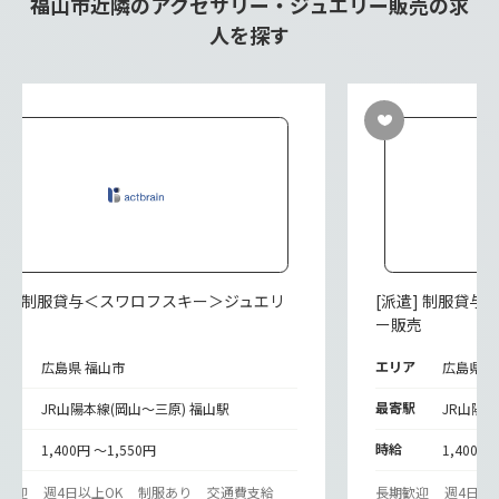
福山市近隣のアクセサリー・ジュエリー販売の求
人を探す
派遣] 制服貸与＜スワロフスキー＞ジュエリ
[派遣] 制服貸
販売
ー販売
リア
エリア
広島県 福山市
広島県 
寄駅
最寄駅
JR山陽本線(岡山～三原) 福山駅
JR山陽本
給
時給
1,400円 ～1,550円
1,400円
期歓迎
週4日以上OK
制服あり
交通費支給
長期歓迎
週4日以