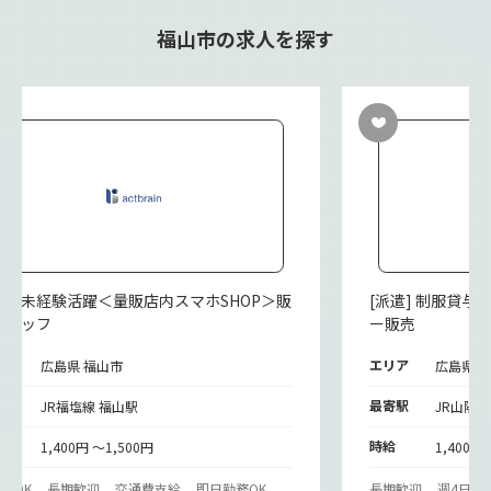
福山市の求人を探す
派遣] 未経験活躍＜量販店内スマホSHOP＞販
[派遣] 制服貸
スタッフ
ー販売
リア
エリア
広島県 福山市
広島県 
寄駅
最寄駅
JR福塩線 福山駅
JR山陽本
給
時給
1,400円 ～1,500円
1,400円
験OK
長期歓迎
交通費支給
即日勤務OK
長期歓迎
週4日以