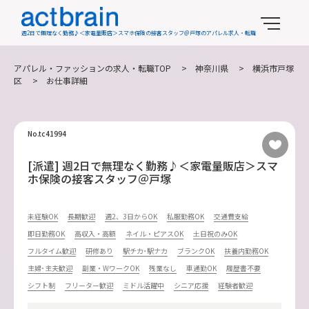
週2日で無理なく勤務♪＜家電量販店＞スマホ保険の接客スタッフ＠戸塚のアパレル求人・転職
アパレル・ファッションの求人・転職TOP
>
神奈川県
>
横浜市戸塚
区
> お仕事詳細
No.tc41994
[派遣] 週2日で無理なく勤務♪＜家電量販店＞スマ
ホ保険の接客スタッフ＠戸塚
未経験OK
長期歓迎
週2、3日からOK
私服勤務OK
交通費支給
即日勤務OK
高収入・高額
ネイル・ピアスOK
土日祝のみOK
フルタイム歓迎
研修あり
駅チカ･駅ナカ
ブランクOK
扶養内勤務OK
主婦･主夫歓迎
副業・WワークOK
残業なし
車通勤OK
履歴書不要
シフト制
フリーター歓迎
ミドル活躍中
シニア応援
経験者歓迎