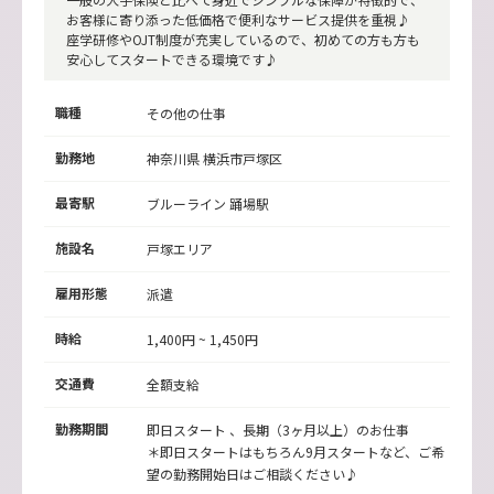
お客様に寄り添った低価格で便利なサービス提供を重視♪
座学研修やOJT制度が充実しているので、初めての方も方も
安心してスタートできる環境です♪
職種
その他の仕事
勤務地
神奈川県
横浜市戸塚区
最寄駅
ブルーライン 踊場駅
施設名
戸塚エリア
雇用形態
派遣
時給
1,400円 ~ 1,450円
交通費
全額支給
勤務期間
即日スタート 、長期（3ヶ月以上）のお仕事
＊即日スタートはもちろん9月スタートなど、ご希
望の勤務開始日はご相談ください♪