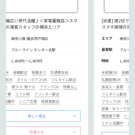
派遣] 幅広い世代活躍♪＜家電量販店＞スマ
[派遣] 週2日
保険の接客スタッフ＠横浜エリア
スマホ保険の接
リア
エリア
神奈川県 横浜市戸塚区
神奈川県
寄駅
最寄駅
ブルーライン センター北駅
ブルーラ
給
時給
1,400円 ～1,400円
1,400円
験OK
長期歓迎
制服あり
交通費支給
未経験OK
長期歓
勤務OK
ネイル・ピアスOK
フルタイム歓迎
私服勤務OK
交通
修あり
駅チカ･駅ナカ
ブランクOK
残業なし
高収入・高額
ネイ
歴書不要
シフト制
フリーター歓迎
フルタイム歓迎
研
ドル活躍中
シニア応援
経験者歓迎
ブランクOK
扶養内
副業・WワークOK
履歴書不要
シフト
詳しく見る
ミドル活躍中
シニ
応募する