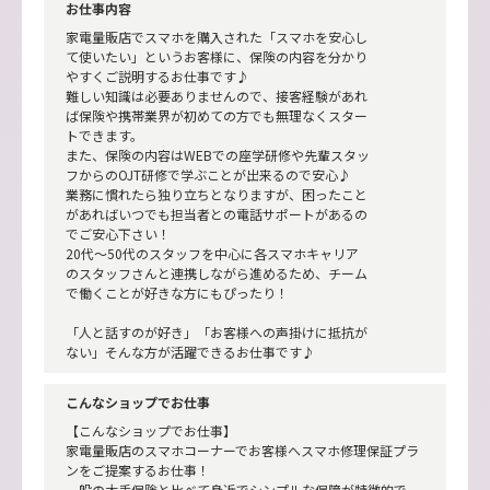
お仕事内容
家電量販店でスマホを購入された「スマホを安心し
て使いたい」というお客様に、保険の内容を分かり
やすくご説明するお仕事です♪
難しい知識は必要ありませんので、接客経験があれ
ば保険や携帯業界が初めての方でも無理なくスター
トできます。
また、保険の内容はWEBでの座学研修や先輩スタッ
フからのOJT研修で学ぶことが出来るので安心♪
業務に慣れたら独り立ちとなりますが、困ったこと
があればいつでも担当者との電話サポートがあるの
でご安心下さい！
20代～50代のスタッフを中心に各スマホキャリア
のスタッフさんと連携しながら進めるため、チーム
で働くことが好きな方にもぴったり！
「人と話すのが好き」「お客様への声掛けに抵抗が
ない」そんな方が活躍できるお仕事です♪
こんなショップでお仕事
【こんなショップでお仕事】
家電量販店のスマホコーナーでお客様へスマホ修理保証プラ
ンをご提案するお仕事！
一般の大手保険と比べて身近でシンプルな保障が特徴的で、