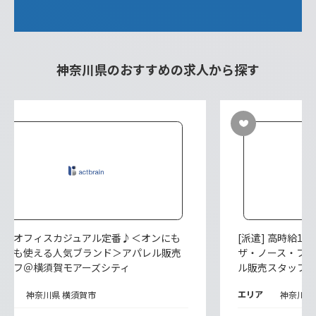
神奈川県のおすすめの求人から探す
派遣] オフィスカジュアル定番♪＜オンにも
[派遣] 高時給170
フにも使える人気ブランド＞アパレル販売
ザ・ノース・フ
タッフ＠横須賀モアーズシティ
ル販売スタッフ
リア
エリア
神奈川県 横須賀市
神奈川県