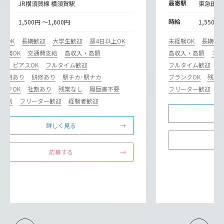
寄駅
最寄駅
JR横須賀線 横須賀駅
東急田園
給
時給
1,500円 ～1,600円
1,550円
験OK
長期歓迎
大学生歓迎
週4日以上OK
未経験OK
長期歓
勤務OK
交通費支給
高収入・高額
高収入・高額
ネイ
ル・ピアスOK
フルタイム歓迎
フルタイム歓迎
研
員登用あり
研修あり
駅チカ･駅ナカ
ブランクOK
残業
ンクOK
社割あり
残業なし
履歴書不要
フリーター歓迎
経
フト制
フリーター歓迎
経験者歓迎
詳しく見る
応募する