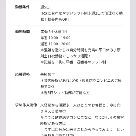
勤務条件
週5日
予定に合わせやすいシフト制♪週2日で無理なく勤
務！扶養内もOK！
勤務時間
実働 8H 休憩 1H
早番 10:00 - 19:00
遅番 11:00 - 20:00
＊混雑を避けられ自分時間も充実の平日休み♪原
則土日祝勤務でしっかり活躍！
＊記載を一例に早番・遅番等のシフト制
応募資格
未経験可
＊接客経験があればOK（飲食店やコンビニのご経
験でOK）
＊週5日シフト勤務が可能な方
求める人物像
未経験から活躍♪一人ひとりのお客様と丁寧に向
き合える環境◎
今までに飲食店やコンビニなど、なにかしらの接客
経験がある方は
「まずは自分が出来ることからやってみよう」とい
う気持ちがあればOK！