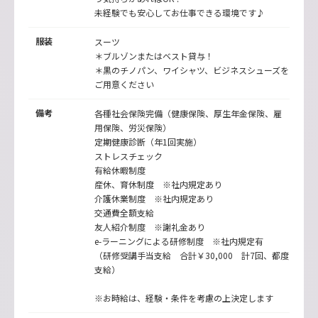
未経験でも安心してお仕事できる環境です♪
服装
スーツ
＊ブルゾンまたはベスト貸与！
＊黒のチノパン、ワイシャツ、ビジネスシューズを
ご用意ください
備考
各種社会保険完備（健康保険、厚生年金保険、雇
用保険、労災保険）
定期健康診断（年1回実施）
ストレスチェック
有給休暇制度
産休、育休制度 ※社内規定あり
介護休業制度 ※社内規定あり
交通費全額支給
友人紹介制度 ※謝礼金あり
e-ラーニングによる研修制度 ※社内規定有
（研修受講手当支給 合計￥30,000 計7回、都度
支給）
※お時給は、経験・条件を考慮の上決定します