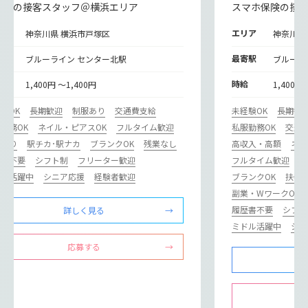
保険の接客スタッフ＠横浜エリア
スマホ保険の接
リア
エリア
神奈川県 横浜市戸塚区
神奈川県
寄駅
最寄駅
ブルーライン センター北駅
ブルーラ
給
時給
1,400円 ～1,400円
1,400円
験OK
長期歓迎
制服あり
交通費支給
未経験OK
長期歓
勤務OK
ネイル・ピアスOK
フルタイム歓迎
私服勤務OK
交通
修あり
駅チカ･駅ナカ
ブランクOK
残業なし
高収入・高額
ネイ
歴書不要
シフト制
フリーター歓迎
フルタイム歓迎
研
ドル活躍中
シニア応援
経験者歓迎
ブランクOK
扶養内
副業・WワークOK
履歴書不要
シフト
詳しく見る
ミドル活躍中
シニ
応募する