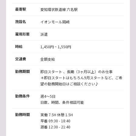
最寄駅
愛知環状鉄道線 六名駅
施設名
イオンモール岡崎
雇用形態
派遣
時給
1,450円 ~ 1,550円
交通費
全額支給
勤務期間
即日スタート 、長期（3ヶ月以上）のお仕事
＊即日スタートはもちろん9月スタートなど、ご希
望の勤務開始日はご相談ください♪
勤務条件
週4～5日
日数、時間、条件相談可能
勤務時間
実働 7.5H 休憩 1.5H
早番 09:30 - 18:40
遅番 12:30 - 21:40