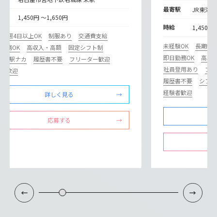
最寄駅
JR東海道
給
1,450円 ～1,650円
時給
1,450円
期
週4日以上OK
制服あり
交通費支給
未経験OK
長期歓
勤務OK
高収入・高額
固定シフト制
即日勤務OK
高収
カ･駅ナカ
履歴書不要
フリーター歓迎
社員登用あり
ブラ
験者歓迎
履歴書不要
シフト
経験者歓迎
詳しく見る
応募する