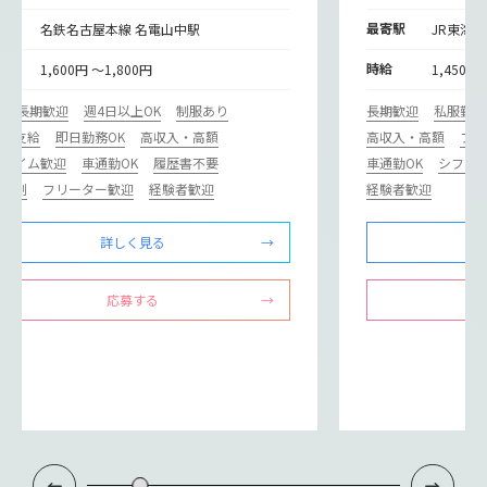
寄駅
最寄駅
名鉄名古屋本線 名電山中駅
JR東海道
給
時給
1,600円 ～1,800円
1,450円
期
長期歓迎
週4日以上OK
制服あり
長期歓迎
私服勤務
通費支給
即日勤務OK
高収入・高額
高収入・高額
フル
ルタイム歓迎
車通勤OK
履歴書不要
車通勤OK
シフト
フト制
フリーター歓迎
経験者歓迎
経験者歓迎
詳しく見る
応募する