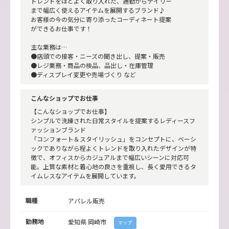
トレンドをほどよく取り入れた、通勤からデイリー
まで幅広く使えるアイテムを展開するブランド♪
お客様の今の気分に寄り添ったコーディネート提案
ができるお仕事です！
主な業務は…
●店頭での接客・ニーズの聞き出し、提案・販売
●レジ業務・商品の検品、品出し・在庫管理
●ディスプレイ変更や売場づくり など
こんなショップでお仕事
【こんなショップでお仕事】
シンプルで洗練された日常スタイルを提案するレディースフ
ァッションブランド
「コンフォート＆スタイリッシュ」をコンセプトに、ベーシ
ックでありながら程よくトレンドを取り入れたデザインが特
徴で、オフィスからカジュアルまで幅広いシーンに対応可
能。上質な素材と着心地の良さを重視し、長く愛用できるタ
イムレスなアイテムを展開しています。
職種
アパレル販売
勤務地
愛知県
岡崎市
マップ