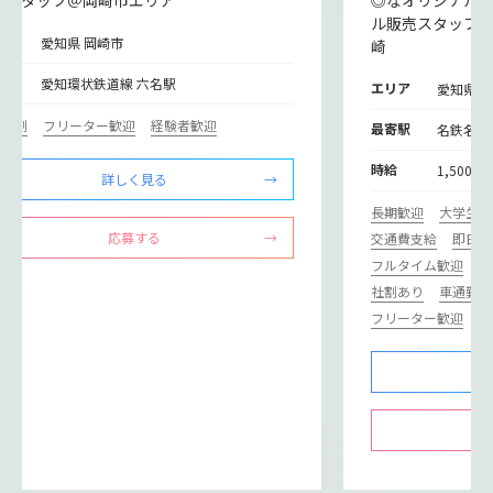
ル販売スタッフ
リア
愛知県 岡崎市
崎
寄駅
愛知環状鉄道線 六名駅
エリア
愛知県 
フト制
フリーター歓迎
経験者歓迎
最寄駅
名鉄名古
時給
1,500円
詳しく見る
長期歓迎
大学生歓
応募する
交通費支給
即日勤
フルタイム歓迎
駅
社割あり
車通勤O
フリーター歓迎
経