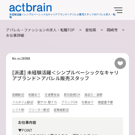
未経験活躍＜シンプルベーシックなキャリアブランド＞アパレル販売スタッフのアパレル求人・転
職
アパレル・ファッションの求人・転職TOP
>
愛知県
>
岡崎市
>
お仕事詳細
No.oc28068
[派遣] 未経験活躍＜シンプルベーシックなキャリ
アブランド＞アパレル販売スタッフ
長期歓迎
制服あり
交通費支給
即日勤務OK
高収入・高額
フルタイム歓迎
駅チカ･駅ナカ
ブランクOK
社割あり
履歴書不要
シフト制
フリーター歓迎
経験者歓迎
お仕事内容
▼POINT