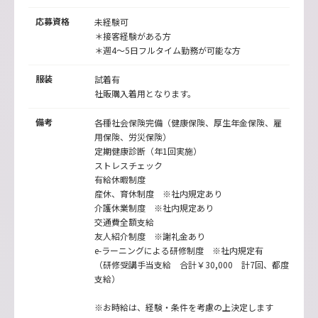
応募資格
未経験可
＊接客経験がある方
＊週4～5日フルタイム勤務が可能な方
服装
試着有
社販購入着用となります。
備考
各種社会保険完備（健康保険、厚生年金保険、雇
用保険、労災保険）
定期健康診断（年1回実施）
ストレスチェック
有給休暇制度
産休、育休制度 ※社内規定あり
介護休業制度 ※社内規定あり
交通費全額支給
友人紹介制度 ※謝礼金あり
e-ラーニングによる研修制度 ※社内規定有
（研修受講手当支給 合計￥30,000 計7回、都度
支給）
※お時給は、経験・条件を考慮の上決定します