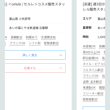
社員] ＜celule / セルレ＞コスメ販売スタッ
[派遣] 週3日か
レル販売スタッ
リア
エリア
富山県 小矢部市
富山県 
寄駅
最寄駅
あいの風とやま鉄道線 石動駅
あいの風
時給
1,600円
験OK
長期歓迎
制服あり
交通費支給
修あり
ブランクOK
シフト制
経験者歓迎
未経験OK
長期歓
週4日以上OK
私服
詳しく見る
即日勤務OK
高収
ネイル・ピアスOK
応募する
フルタイム歓迎
研
ブランクOK
社割
主婦･主夫歓迎
副
車通勤OK
履歴書
フリーター歓迎
ミ
経験者歓迎