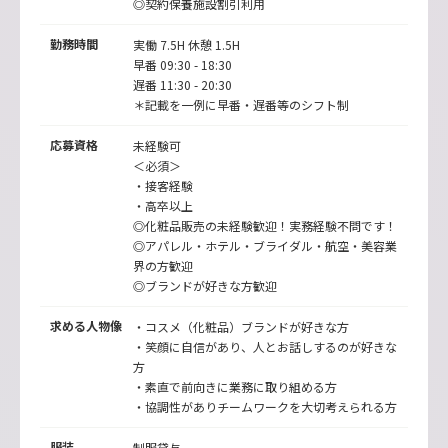
◎契約保養施設割引利用
勤務時間
実働 7.5H 休憩 1.5H
早番 09:30 - 18:30
遅番 11:30 - 20:30
＊記載を一例に早番・遅番等のシフト制
応募資格
未経験可
＜必須＞
・接客経験
・高卒以上
◎化粧品販売の未経験歓迎！実務経験不問です！
◎アパレル・ホテル・ブライダル・航空・美容業
界の方歓迎
◎ブランドが好きな方歓迎
求める人物像
・コスメ（化粧品）ブランドが好きな方
・笑顔に自信があり、人とお話しするのが好きな
方
・素直で前向きに業務に取り組める方
・協調性がありチームワークを大切考えられる方
服装
制服貸与