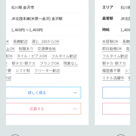
リア
エリア
石川県 金沢市
石川県 
寄駅
最寄駅
JR北陸本線(米原～金沢) 金沢駅
JR北陸本
給
時給
1,400円 ～1,400円
1,400円
験OK
長期歓迎
週2、3日からOK
未経験OK
長期歓
日以上OK
制服あり
交通費支給
即日勤務OK
高収
勤務OK
ネイル・ピアスOK
フルタイム歓迎
フルタイム歓迎
社
修あり
駅チカ･駅ナカ
ブランクOK
残業なし
駅チカ･駅ナカ
ブ
歴書不要
シフト制
フリーター歓迎
履歴書不要
シフト
験者歓迎
ミドル活躍中
経験
詳しく見る
応募する