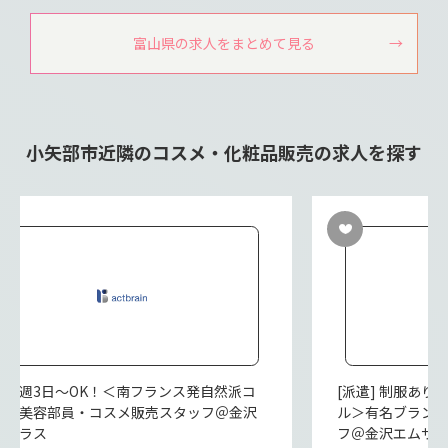
富山県の求人をまとめて見る
小矢部市近隣のコスメ・化粧品販売の求人を探す
派遣] 週3日～OK！＜南フランス発自然派コ
[派遣] 制服あ
メ＞美容部員・コスメ販売スタッフ＠金沢
ル＞有名ブラン
ォーラス
フ＠金沢エムザ