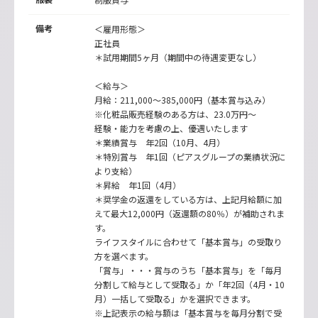
備考
＜雇用形態＞
正社員
＊試用期間5ヶ月（期間中の待遇変更なし）
＜給与＞
月給：211,000～385,000円（基本賞与込み）
※化粧品販売経験のある方は、23.0万円～
経験・能力を考慮の上、優遇いたします
＊業績賞与 年2回（10月、4月）
＊特別賞与 年1回（ピアスグループの業績状況に
より支給）
＊昇給 年1回（4月）
＊奨学金の返還をしている方は、上記月給額に加
えて最大12,000円（返還額の80％）が補助されま
す。
ライフスタイルに合わせて「基本賞与」の受取り
方を選べます。
「賞与」・・・賞与のうち「基本賞与」を「毎月
分割して給与として受取る」か「年2回（4月・10
月）一括して受取る」かを選択できます。
※上記表示の給与額は「基本賞与を毎月分割で受