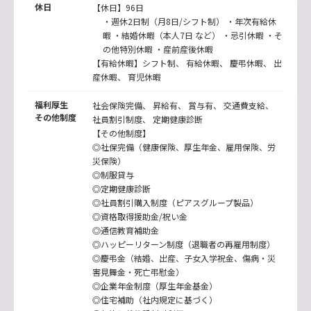
休日
【休日】96日
・週休2日制（月8日/シフト制） ・年次有給休
暇 ・結婚休暇（本人7日 など） ・忌引休暇 ・そ
の他特別休暇 ・産前産後休暇
【有給休暇】シフト制、 有給休暇、 慶弔休暇、 出
産休暇、 育児休暇
福利厚生
社会保険完備、 昇給有、 賞与有、 交通費支給、
その他制度
社員割引制度、 定期健康診断
【その他制度】
◎社保完備（健康保険、厚生年金、雇用保険、労
災保険）
◎制服貸与
◎定期健康診断
◎社員割引購入制度（ピアスグループ製品）
◎資格取得援助金/祝い金
◎通信教育補助金
◎ハッピーリターン制度（退職者の再雇用制度）
◎慶弔金（結婚、出産、子女入学祝金、傷病・災
害見舞金・死亡弔慰金）
◎企業年金制度（厚生年金基金）
◎住宅補助（社内規定に基づく）