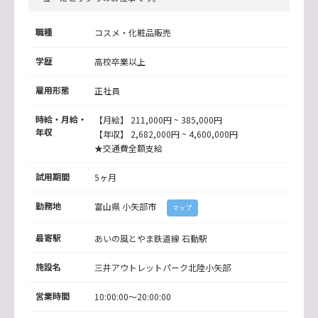
職種
コスメ・化粧品販売
学歴
高校卒業以上
雇用形態
正社員
時給・月給・
【月給】 211,000円 ~ 385,000円
年収
【年収】 2,682,000円 ~ 4,600,000円
★交通費全額支給
試用期間
5ヶ月
勤務地
富山県
小矢部市
マップ
最寄駅
あいの風とやま鉄道線
石動駅
施設名
三井アウトレットパーク北陸小矢部
営業時間
10:00:00～20:00:00