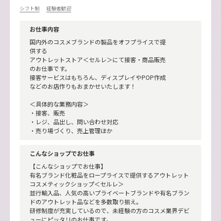
シフト制
経験者歓迎
お仕事内容
国内外のコスメブランドの製品をオフプライスで提
供する
アウトレットストア＜セルレ＞にて接客・商品販売
のお仕事です。
接客サービスはもちろん、ディスプレイやPOP作成
などのお店作りもおまかせいたします！
＜具体的な業務内容＞
・接客、販売
・レジ、品出し、問い合わせ対応
・売り場づくり、売上管理ほか
こんなショップでお仕事
【こんなショップでお仕事】
有名ブランド化粧品をロープライスで提供するアウトレット
コスメティックショップ＜セルレ＞
並行輸入品、人気の高いプライベートブランドや有名ブラン
ドのアウトレット品などを多数取り揃え。
研修制度が充実しているので、未経験の方のコスメ業界デビ
ューにピッタリのお仕事です。