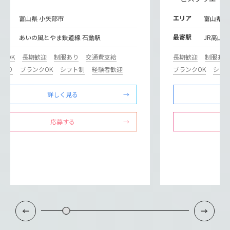
リア
エリア
富山県 小矢部市
富山県 
寄駅
最寄駅
あいの風とやま鉄道線 石動駅
JR高山本
験OK
長期歓迎
制服あり
交通費支給
長期歓迎
制服あり
修あり
ブランクOK
シフト制
経験者歓迎
ブランクOK
シフ
詳しく見る
応募する