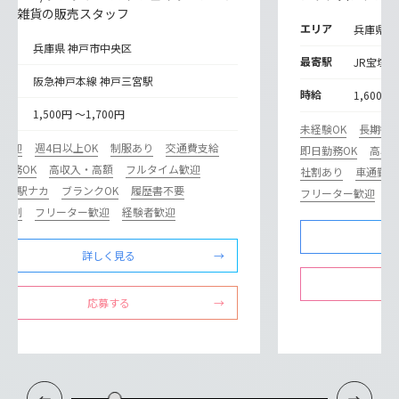
チ・雑貨の販売スタッフ
エリア
兵庫県 
リア
兵庫県 神戸市中央区
最寄駅
JR宝塚線
寄駅
阪急神戸本線 神戸三宮駅
時給
1,600円
給
1,500円 ～1,700円
未経験OK
長期歓
期歓迎
週4日以上OK
制服あり
交通費支給
即日勤務OK
高収
勤務OK
高収入・高額
フルタイム歓迎
社割あり
車通勤O
カ･駅ナカ
ブランクOK
履歴書不要
フリーター歓迎
フト制
フリーター歓迎
経験者歓迎
詳しく見る
応募する