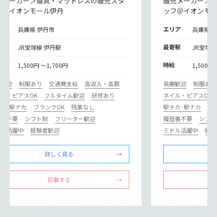
売メーカー＞寝具・マットレスの販売スタ
販売メーカー＞
フ＠イオンモール伊丹
ッフ＠イオンモ
リア
エリア
兵庫県 伊丹市
兵庫県 
寄駅
最寄駅
JR宝塚線 伊丹駅
JR宝塚線
給
時給
1,500円 ～1,700円
1,500円
期歓迎
制服あり
交通費支給
高収入・高額
長期歓迎
制服あり
ル・ピアスOK
フルタイム歓迎
研修あり
ネイル・ピアスOK
カ･駅ナカ
ブランクOK
残業なし
駅チカ･駅ナカ
ブ
歴書不要
シフト制
フリーター歓迎
履歴書不要
シフト
ドル活躍中
経験者歓迎
ミドル活躍中
経験
詳しく見る
応募する