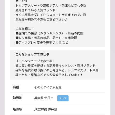
▼POINT
トップアスリートや高級ホテル・旅館などでも多数
愛用されている人気ブランド！
まずは研修を受けてからスタート出来ますので、寝
具販売が初めての方もご安心下さい♪
主な業務は…
●店頭での接客（カウンセリング）・商品の提案
●レジ業務・商品の検品、品出し・在庫管理
●ディスプレイ変更や売場づくり など
こんなショップでお仕事
【こんなショップでお仕事】
質の高い睡眠を提供する高反発マットレス・寝具ブランド
確かな品質と取り扱いのし易さから、トップアスリートや高
級ホテル・旅館などでも多数愛用されています！
職種
その他アイテム販売
勤務地
兵庫県
伊丹市
マップ
最寄駅
JR宝塚線 伊丹駅