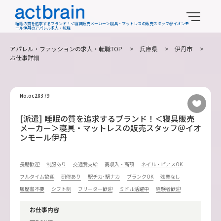
睡眠の質を追求するブランド！＜寝具販売メーカー＞寝具・マットレスの販売スタッフ＠イオンモ
ール伊丹のアパレル求人・転職
アパレル・ファッションの求人・転職TOP
>
兵庫県
>
伊丹市
>
お仕事詳細
No.oc28379
[派遣] 睡眠の質を追求するブランド！＜寝具販売
メーカー＞寝具・マットレスの販売スタッフ＠イオ
ンモール伊丹
長期歓迎
制服あり
交通費支給
高収入・高額
ネイル・ピアスOK
フルタイム歓迎
研修あり
駅チカ･駅ナカ
ブランクOK
残業なし
履歴書不要
シフト制
フリーター歓迎
ミドル活躍中
経験者歓迎
お仕事内容