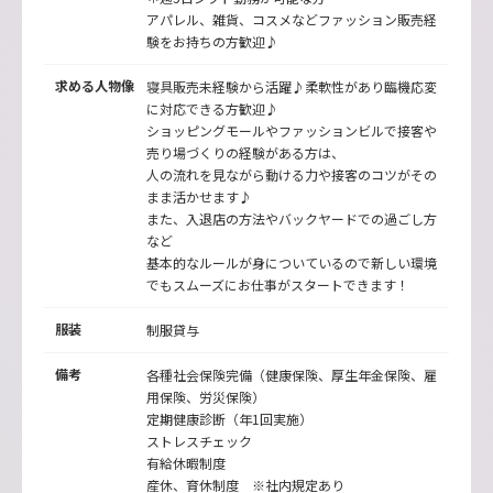
アパレル、雑貨、コスメなどファッション販売経
験をお持ちの方歓迎♪
求める人物像
寝具販売未経験から活躍♪柔軟性があり臨機応変
に対応できる方歓迎♪
ショッピングモールやファッションビルで接客や
売り場づくりの経験がある方は、
人の流れを見ながら動ける力や接客のコツがその
まま活かせます♪
また、入退店の方法やバックヤードでの過ごし方
など
基本的なルールが身についているので新しい環境
でもスムーズにお仕事がスタートできます！
服装
制服貸与
備考
各種社会保険完備（健康保険、厚生年金保険、雇
用保険、労災保険）
定期健康診断（年1回実施）
ストレスチェック
有給休暇制度
産休、育休制度 ※社内規定あり