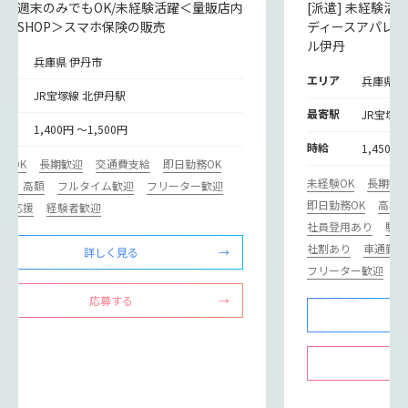
派遣] 週末のみでもOK/未経験活躍＜量販店内
[派遣] 未経験
マホSHOP＞スマホ保険の販売
ディースアパレ
ル伊丹
リア
兵庫県 伊丹市
エリア
兵庫県 
寄駅
JR宝塚線 北伊丹駅
最寄駅
JR宝塚線
給
1,400円 ～1,500円
時給
1,450円
験OK
長期歓迎
交通費支給
即日勤務OK
未経験OK
長期歓
収入・高額
フルタイム歓迎
フリーター歓迎
即日勤務OK
高収
ニア応援
経験者歓迎
社員登用あり
駅チ
社割あり
車通勤O
詳しく見る
フリーター歓迎
経
応募する