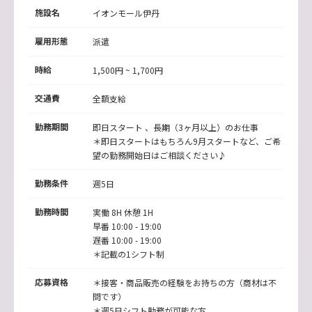
施設名
イオンモール伊丹
雇用形態
派遣
時給
1,500円 ~ 1,700円
交通費
全額支給
勤務期間
即日スタート 、長期（3ヶ月以上）のお仕事
＊即日スタートはもちろん9月スタートなど、ご希
望の勤務開始日はご相談ください♪
勤務条件
週5日
勤務時間
実働 8H 休憩 1H
早番 10:00 - 19:00
遅番 10:00 - 19:00
＊記載の1シフト制
応募資格
＊接客・商品販売の経験をお持ちの方（商材は不
問です）
＊週5日シフト勤務が可能な方