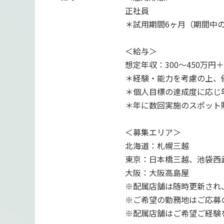
正社員
＊試用期間6ヶ月（期間中
＜給与＞
想定年収：300～450万円
＊経験・能力を考慮の上、
＊個人目標の達成度に応じ
＊年に数回実施のスポット
＜募集エリア＞
北海道：札幌三越
東京：日本橋三越、池袋西
大阪：大阪高島屋
※配属店舗は随時更新され
※ご希望の勤務地はご応募
※配属店舗はご希望ご経験