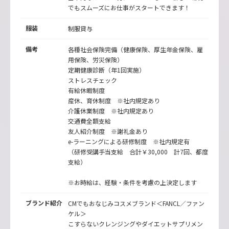
でもスムーズにお仕事がスタートできます！
服装
制服貸与
備考
各種社会保険完備（健康保険、厚生年金保険、雇
用保険、労災保険）
定期健康診断（年1回実施）
ストレスチェック
有給休暇制度
産休、育休制度 ※社内規定あり
介護休業制度 ※社内規定あり
交通費全額支給
友人紹介制度 ※謝礼金あり
e-ラーニングによる研修制度 ※社内規定有
（研修受講手当支給 合計￥30,000 計7回、都度
支給）
※お時給は、経験・条件を考慮の上決定します
ブランド紹介
CMでもおなじみコスメブランド＜FANCL／ファン
ケル＞
こすらないクレンジングやダイエットサプリメン