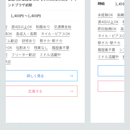
時給
1,450円
ンドプラザ前駅
未経験OK
長期歓
給
1,400円 ～1,400円
週4日以上OK
私服
期歓迎
週4日以上OK
制服あり
交通費支給
即日勤務OK
高収
勤務OK
高収入・高額
ネイル・ピアスOK
ネイル・ピアスOK
ルタイム歓迎
研修あり
駅チカ･駅ナカ
駅チカ･駅ナカ
ブ
ンクOK
社割あり
残業なし
履歴書不要
履歴書不要
シフト
フト制
フリーター歓迎
ミドル活躍中
ミドル活躍中
経験
験者歓迎
詳しく見る
応募する