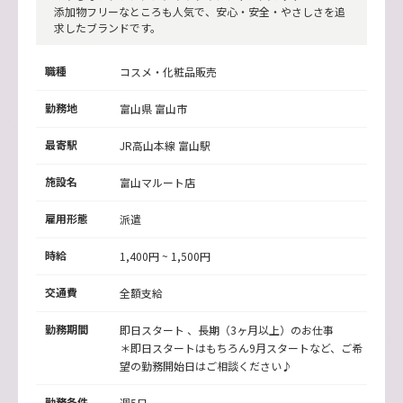
添加物フリーなところも人気で、安心・安全・やさしさを追
求したブランドです。
職種
コスメ・化粧品販売
勤務地
富山県
富山市
最寄駅
JR高山本線 富山駅
施設名
富山マルート店
雇用形態
派遣
時給
1,400円 ~ 1,500円
交通費
全額支給
勤務期間
即日スタート 、長期（3ヶ月以上）のお仕事
＊即日スタートはもちろん9月スタートなど、ご希
望の勤務開始日はご相談ください♪
勤務条件
週5日