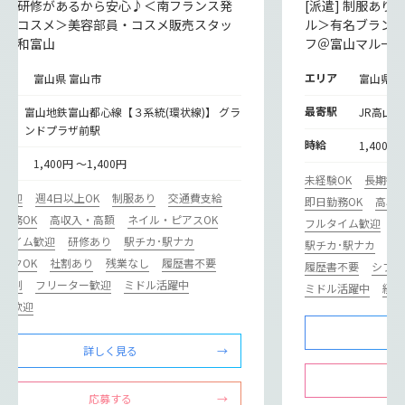
派遣] 研修があるから安心♪＜南フランス発
[派遣] 制服あ
然派コスメ＞美容部員・コスメ販売スタッ
ル＞有名ブラン
＠大和富山
フ＠富山マルー
リア
エリア
富山県 富山市
富山県 
寄
最寄駅
富山地鉄富山都心線【３系統(環状線)】 グラ
JR高山本
ンドプラザ前駅
時給
1,400円
給
1,400円 ～1,400円
未経験OK
長期歓
期歓迎
週4日以上OK
制服あり
交通費支給
即日勤務OK
高収
勤務OK
高収入・高額
ネイル・ピアスOK
フルタイム歓迎
社
ルタイム歓迎
研修あり
駅チカ･駅ナカ
駅チカ･駅ナカ
ブ
ンクOK
社割あり
残業なし
履歴書不要
履歴書不要
シフト
フト制
フリーター歓迎
ミドル活躍中
ミドル活躍中
経験
験者歓迎
詳しく見る
応募する