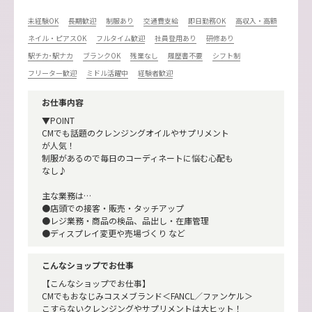
未経験OK
長期歓迎
制服あり
交通費支給
即日勤務OK
高収入・高額
ネイル・ピアスOK
フルタイム歓迎
社員登用あり
研修あり
駅チカ･駅ナカ
ブランクOK
残業なし
履歴書不要
シフト制
フリーター歓迎
ミドル活躍中
経験者歓迎
お仕事内容
▼POINT
CMでも話題のクレンジングオイルやサプリメント
が人気！
制服があるので毎日のコーディネートに悩む心配も
なし♪
主な業務は…
●店頭での接客・販売・タッチアップ
●レジ業務・商品の検品、品出し・在庫管理
●ディスプレイ変更や売場づくり など
こんなショップでお仕事
【こんなショップでお仕事】
CMでもおなじみコスメブランド＜FANCL／ファンケル＞
こすらないクレンジングやサプリメントは大ヒット！