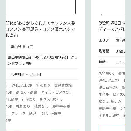
派遣] 研修があるから安心♪＜南フランス発
[派遣] 週2日～
然派コスメ＞美容部員・コスメ販売スタッ
ディースアパレ
＠大和富山
エリア
富山県 
リア
富山県 富山市
最寄駅
JR高山本
寄
富山地鉄富山都心線【３系統(環状線)】 グラ
時給
1,450円
ンドプラザ前駅
未経験OK
長期歓
給
1,400円 ～1,400円
週4日以上OK
私服
期歓迎
週4日以上OK
制服あり
交通費支給
即日勤務OK
高収
勤務OK
高収入・高額
ネイル・ピアスOK
ネイル・ピアスOK
ルタイム歓迎
研修あり
駅チカ･駅ナカ
駅チカ･駅ナカ
ブ
ンクOK
社割あり
残業なし
履歴書不要
履歴書不要
シフト
フト制
フリーター歓迎
ミドル活躍中
ミドル活躍中
経験
験者歓迎