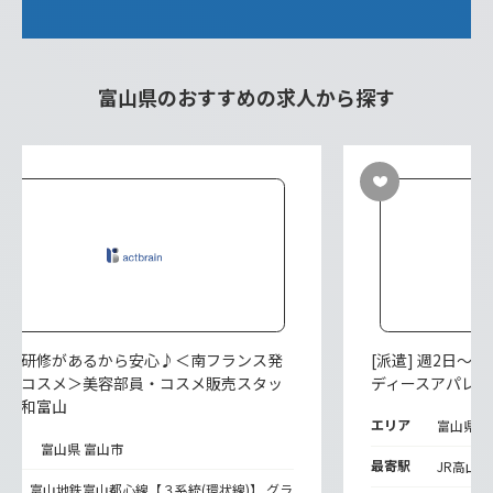
富山県のおすすめの求人から探す
派遣] 研修があるから安心♪＜南フランス発
[派遣] 週2日～
然派コスメ＞美容部員・コスメ販売スタッ
ディースアパレ
＠大和富山
エリア
富山県 
リア
富山県 富山市
最寄駅
JR高山本
寄
富山地鉄富山都心線【３系統(環状線)】 グラ