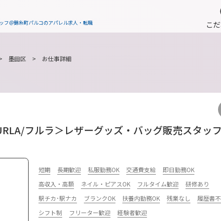
タッフ＠錦糸町パルコのアパレル求人・転職
こだ
>
墨田区
> お仕事詳細
FURLA/フルラ＞レザーグッズ・バッグ販売スタッ
短期
長期歓迎
私服勤務OK
交通費支給
即日勤務OK
高収入・高額
ネイル・ピアスOK
フルタイム歓迎
研修あり
駅チカ･駅ナカ
ブランクOK
扶養内勤務OK
残業なし
履歴書
シフト制
フリーター歓迎
経験者歓迎