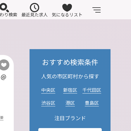
わり検索
最近見た求人
気になるリスト
おすすめ検索条件
人気の市区町村から探す
フ＠
中央区
新宿区
千代田区
渋谷区
港区
豊島区
注目ブランド
不要