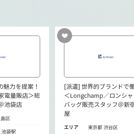
電の魅力を提案！
[派遣] 世界的ブランドで
家電量販店＞総
＜Longchamp／ロンシ
＠池袋店
バッグ販売スタッフ＠新
屋
豊島区
エリア
東京都 渋谷区
線 池袋駅