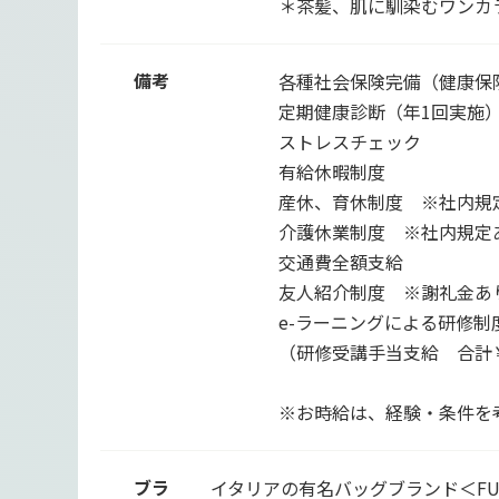
＊茶髪、肌に馴染むワンカ
備考
各種社会保険完備（健康保
定期健康診断（年1回実施
ストレスチェック
有給休暇制度
産休、育休制度 ※社内規
介護休業制度 ※社内規定
交通費全額支給
友人紹介制度 ※謝礼金あ
e-ラーニングによる研修制
（研修受講手当支給 合計￥
※お時給は、経験・条件を
ブラ
イタリアの有名バッグブランド＜FU