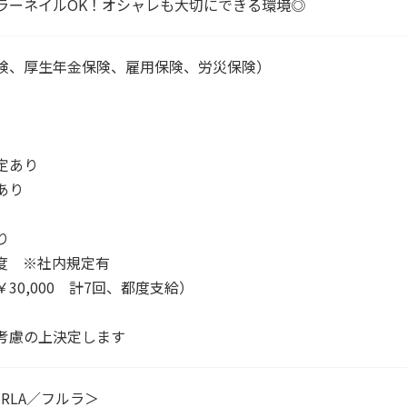
ラーネイルOK！オシャレも大切にできる環境◎
険、厚生年金保険、雇用保険、労災保険）
）
定あり
あり
り
度 ※社内規定有
30,000 計7回、都度支給）
考慮の上決定します
RLA／フルラ＞