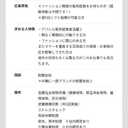
応募資格
＊ファッション関連の販売経験をお持ちの方（経
験年数は不問です！）
＊週5日シフト勤務が可能な方
求める人物像
・アパレル販売経験者活躍♪
・明るく積極的に行動できる方
・ファッションに関心のある方
またマナーを重視する百貨店での接客・お客様対
応を経験してきた方は
相手の気持ちをくみ取る力がこのお仕事でも役立
ちます。
服装
制服支給
＊半期に一度ブランドの制服支給♪
備考
各種社会保険完備（健康保険、厚生年金保険、雇
用保険、労災保険）
定期健康診断（年1回実施）
ストレスチェック
有給休暇制度
産休、育休制度 ※社内規定あり
介護休業制度 ※社内規定あり