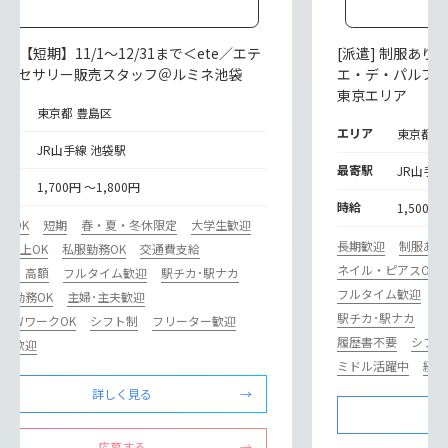
遣] 【短期】11/1～12/31まで＜ete／エテ
[派遣] 制服あ
アクセサリー販売スタッフ＠ルミネ池袋
エ・デ・パルフ
東京エリア
リア
東京都 豊島区
エリア
東京都 
寄駅
JR山手線 池袋駅
最寄駅
JR山手線
給
1,700円 ～1,800円
時給
1,500円
験OK
短期
春・夏・冬休限定
大学生歓迎
長期歓迎
制服あり
日以上OK
私服勤務OK
交通費支給
ネイル・ピアスOK
収入・高額
フルタイム歓迎
駅チカ･駅ナカ
フルタイム歓迎
社
内勤務OK
主婦･主夫歓迎
駅チカ･駅ナカ
ブ
・WワークOK
シフト制
フリーター歓迎
履歴書不要
シフト
験者歓迎
ミドル活躍中
経験
詳しく見る
応募する