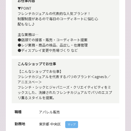
お仕事内容
▼POINT
フレンチカジュアルの代表的な人気ブランド！
制服制度があるので毎日のコーディネートに悩む心
配もなし♪
主な業務は…
●店頭での接客・販売・コーディネート提案
●レジ業務・商品の検品、品出し・在庫管理
●ディスプレイ変更や売場づくり など
こんなショップでお仕事
【こんなショップでお仕事】
フレンチカジュアルを代表するパリのブランド＜agnes b／
アニエスベー＞
フレンチ・シックとジャパニーズ・クリエイティビティをミ
ックスした、洗練されたフレンチカジュアルでパリのエスプ
リ薫るスタイルを提案。
職種
アパレル販売
勤務地
東京都
中央区
マップ