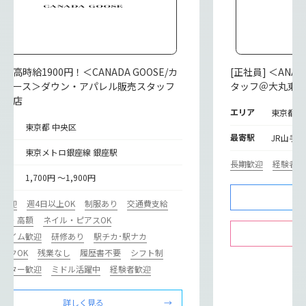
遣] 高時給1900円！＜CANADA GOOSE/カ
[正社員] ＜AN
ダグース＞ダウン・アパレル販売スタッフ
タッフ＠大丸東
銀座店
エリア
東京都 
リア
東京都 中央区
最寄駅
JR山手線
寄駅
東京メトロ銀座線 銀座駅
長期歓迎
経験者歓
給
1,700円 ～1,900円
期歓迎
週4日以上OK
制服あり
交通費支給
収入・高額
ネイル・ピアスOK
ルタイム歓迎
研修あり
駅チカ･駅ナカ
ンクOK
残業なし
履歴書不要
シフト制
リーター歓迎
ミドル活躍中
経験者歓迎
詳しく見る