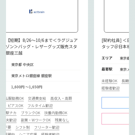
遣] 【短期】8/26～10/6まで＜ラグジュア
[契約社員] ＜
ーメゾン＞バッグ・レザーグッズ販売スタ
タッフ＠日本橋
フ＠銀座三越
エリア
東京都 
リア
東京都 中央区
最寄駅
東京メト
寄駅
東京メトロ銀座線 銀座駅
未経験OK
長期歓
給
1,600円 ～1,650円
経験者歓迎
期
私服勤務OK
交通費支給
高収入・高額
ル・ピアスOK
フルタイム歓迎
カ･駅ナカ
ブランクOK
扶養内勤務OK
･主夫歓迎
副業・WワークOK
残業なし
歴書不要
シフト制
フリーター歓迎
ドル活躍中
シニア応援
経験者歓迎