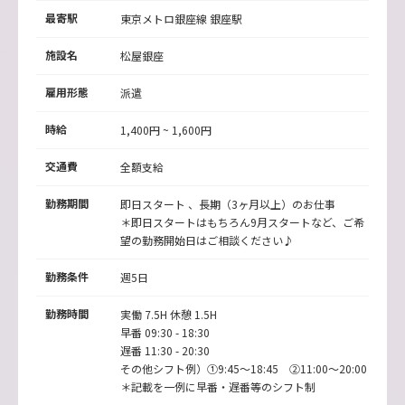
最寄駅
東京メトロ銀座線 銀座駅
施設名
松屋銀座
雇用形態
派遣
時給
1,400円 ~ 1,600円
交通費
全額支給
勤務期間
即日スタート 、長期（3ヶ月以上）のお仕事
＊即日スタートはもちろん9月スタートなど、ご希
望の勤務開始日はご相談ください♪
勤務条件
週5日
勤務時間
実働 7.5H 休憩 1.5H
早番 09:30 - 18:30
遅番 11:30 - 20:30
その他シフト例）①9:45～18:45 ②11:00～20:00
＊記載を一例に早番・遅番等のシフト制