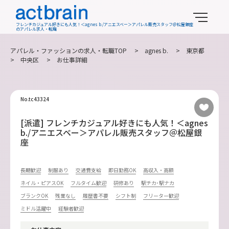
フレンチカジュアル好きにも人気！＜agnes b./アニエスベー＞アパレル販売スタッフ＠松屋銀座
のアパレル求人・転職
アパレル・ファッションの求人・転職TOP
>
agnes b.
>
東京都
>
中央区
> お仕事詳細
No.tc43324
[派遣] フレンチカジュアル好きにも人気！＜agnes
b./アニエスベー＞アパレル販売スタッフ＠松屋銀
座
長期歓迎
制服あり
交通費支給
即日勤務OK
高収入・高額
ネイル・ピアスOK
フルタイム歓迎
研修あり
駅チカ･駅ナカ
ブランクOK
残業なし
履歴書不要
シフト制
フリーター歓迎
ミドル活躍中
経験者歓迎