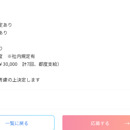
）
定あり
あり
り
度 ※社内規定有
30,000 計7回、都度支給）
考慮の上決定します
一覧に戻る
応募する