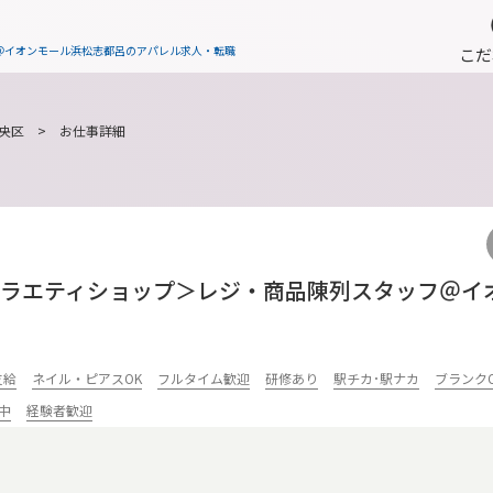
＠イオンモール浜松志都呂のアパレル求人・転職
こだ
央区
> お仕事詳細
のバラエティショップ＞レジ・商品陳列スタッフ＠イ
支給
ネイル・ピアスOK
フルタイム歓迎
研修あり
駅チカ･駅ナカ
ブランク
中
経験者歓迎