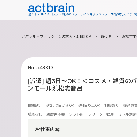
週3日～OK！＜コスメ・雑貨のバラエティショップ＞レジ・商品陳列スタッフ
アパレル・ファッションの求人・転職TOP
>
静岡県
>
浜松市中
No.tc43313
[派遣] 週3日～OK！＜コスメ・雑貨
ンモール浜松志都呂
長期歓迎
週2、3日からOK
週4日以上OK
制服あり
交通費
残業なし
履歴書不要
シフト制
フリーター歓迎
ミドル活躍
お仕事内容