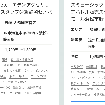
ete／エテ＞アクセサリ
スミュージック
売スタッフ＠新静岡セノバ
アパレル販売ス
モール浜松市野
静岡県 静岡市葵区
エリア
静岡県 
JR東海道本線(熱海～浜松)
静岡駅
最寄駅
遠州鉄道
前駅
1,700円 ～1,800円
時給
1,450円
短期
春・夏・冬休限定
迎
週4日以上OK
私服勤務OK
未経験OK
長期歓迎
私
給
高収入・高額
ネイル・ピアスOK
即日勤務OK
髪型・髪色
ム歓迎
駅チカ･駅ナカ
ブランクOK
ネイル・ピアスOK
フル
OK
主婦･主夫歓迎
駅チカ･駅ナカ
ブランクO
ークOK
残業なし
履歴書不要
残業なし
履歴書不要
フリーター歓迎
ミドル活躍中
フリーター歓迎
経験者歓
迎