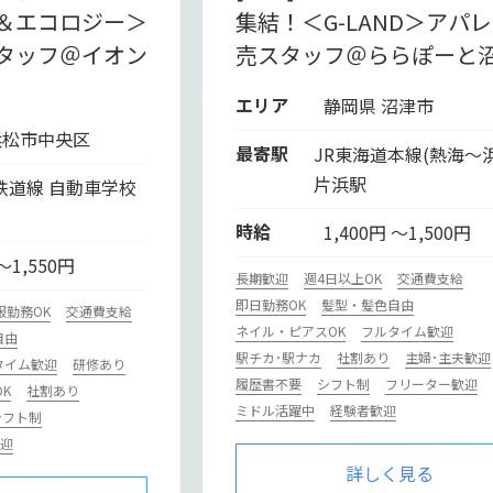
＆エコロジー＞
集結！＜G-LAND＞アパ
タッフ＠イオン
売スタッフ＠ららぽーと
エリア
静岡県 沼津市
浜松市中央区
最寄駅
JR東海道本線(熱海～
片浜駅
鉄道線 自動車学校
時給
1,400円 ～1,500円
 ～1,550円
長期歓迎
週4日以上OK
交通費支給
即日勤務OK
髪型・髪色自由
服勤務OK
交通費支給
ネイル・ピアスOK
フルタイム歓迎
自由
駅チカ･駅ナカ
社割あり
主婦･主夫歓迎
タイム歓迎
研修あり
履歴書不要
シフト制
フリーター歓迎
K
社割あり
ミドル活躍中
経験者歓迎
シフト制
迎
詳しく見る