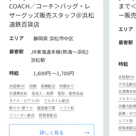
COACH／コーチ＞バッグ・レ
まで＜
ザーグッズ販売スタッフ＠浜松
ー販
遠鉄百貨店
エリア
エリア
静岡県 浜松市中区
最寄駅
最寄駅
JR東海道本線(熱海～浜松)
浜松駅
時給
時給
1,600円 ～1,700円
未経験OK
大学生歓
未経験OK
短期
長期歓迎
制服あり
交通費支
交通費支給
高収入・高額
髪型・髪色自由
フルタイ
ネイル・ピアスOK
フルタイム歓迎
扶養内勤務
駅チカ･駅ナカ
履歴書不要
シフト制
副業・Wワ
フリーター歓迎
経験者歓迎
シフト制
経験者歓
詳しく見る