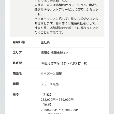
・その他付帯業務 など
入社後、まずは店舗のオペレーション、商品知
識を習得後、ストアサービス（接客）からスタ
ート。
パフォーマンスに応じて、様々なポジションも
お任せします。将来的には店舗責任者として、
社員と共に店舗運営のサポートに携わっていた
だくことも可能です。
雇用形態
正社員
エリア
福岡県 福岡市博多区
最寄駅
JR鹿児島本線(博多～八代)
竹下駅
施設名
ららぽーと福岡
職種
シューズ販売
給与
【月給】
233,000円 ~ 350,000円
【年収】
2,800,000円 ~ 4,200,000円