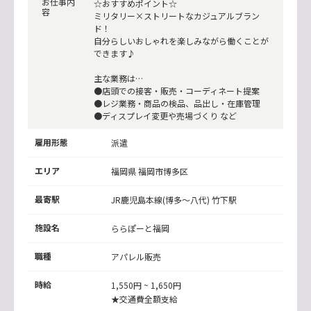
お仕事内
☆おすすめポイント☆
容
ミリタリー×ストリートなカジュアルブラン
ド！
自分らしいおしゃれを楽しみながら働くことが
できます♪
主な業務は…
●店頭での接客・販売・コーディネート提案
●レジ業務・商品の検品、品出し・在庫管理
●ディスプレイ変更や売場づくり など
雇用形態
派遣
エリア
福岡県 福岡市博多区
最寄駅
JR鹿児島本線(博多～八代)
竹下駅
施設名
ららぽーと福岡
職種
アパレル販売
時給
1,550円 ~ 1,650円
★交通費全額支給