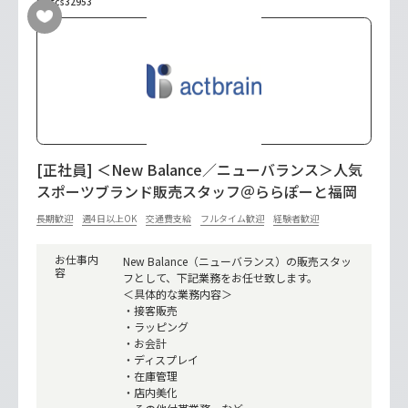
No.tcs32953
[正社員] ＜New Balance／ニューバランス＞人気
スポーツブランド販売スタッフ＠ららぽーと福岡
長期歓迎
週4日以上OK
交通費支給
フルタイム歓迎
経験者歓迎
お仕事内
New Balance（ニューバランス）の販売スタッ
容
フとして、下記業務をお任せ致します。
＜具体的な業務内容＞
・接客販売
・ラッピング
・お会計
・ディスプレイ
・在庫管理
・店内美化