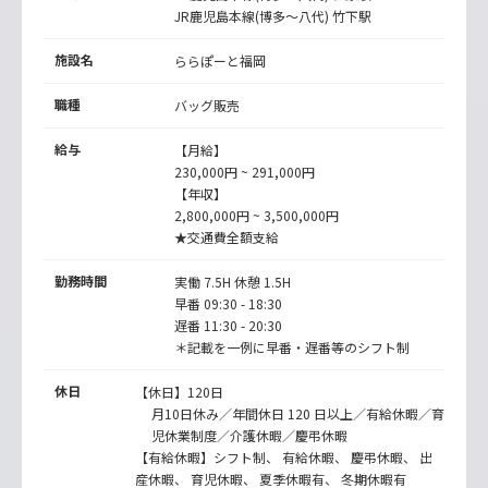
JR鹿児島本線(博多～八代)
竹下駅
施設名
ららぽーと福岡
職種
バッグ販売
給与
【月給】
230,000円 ~ 291,000円
【年収】
2,800,000円 ~ 3,500,000円
★交通費全額支給
勤務時間
実働 7.5H 休憩 1.5H
早番 09:30 - 18:30
遅番 11:30 - 20:30
＊記載を一例に早番・遅番等のシフト制
休日
【休日】120日
月10日休み／年間休日 120 日以上／有給休暇／育
児休業制度／介護休暇／慶弔休暇
【有給休暇】シフト制、 有給休暇、 慶弔休暇、 出
産休暇、 育児休暇、 夏季休暇有、 冬期休暇有