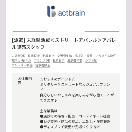
[派遣] 未経験活躍＜ストリートアパレル＞アパレ
ル販売スタッフ
未経験OK
長期歓迎
制服あり
交通費支給
高収入・高額
フルタイム歓迎
駅チカ･駅ナカ
ブランクOK
社割あり
履歴書不要
シフト制
フリーター歓迎
経験者歓迎
お仕事内
☆おすすめポイント☆
容
ミリタリー×ストリートなカジュアルブラン
ド！
自分らしいおしゃれを楽しみながら働くことが
できます♪
主な業務は…
●店頭での接客・販売・コーディネート提案
●レジ業務・商品の検品、品出し・在庫管理
●ディスプレイ変更や売場づくり など