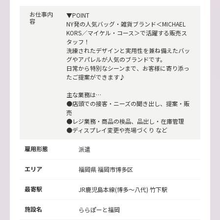
お仕事内
▼POINT
容
NY発の人気バッグ・雑貨ブランド＜MICHAEL
KORS／マイケル・コース＞で活躍する販売ス
タッフ！
洗練されたデザインと実用性を兼ね備えたバッ
グやアパレルが人気のブランドです。
日常から特別なシーンまで、お客様に寄り添っ
たご提案ができます♪
主な業務は…
●店頭での接客・ニーズの聞き出し、提案・販
売
●レジ業務・商品の検品、品出し・在庫管理
●ディスプレイ変更や売場づくり など
雇用形態
派遣
エリア
福岡県 福岡市博多区
最寄駅
JR鹿児島本線(博多～八代)
竹下駅
施設名
ららぽーと福岡