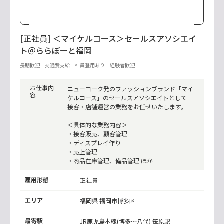
[正社員] ＜マイケルコース＞セールスアソシエイ
ト＠ららぽーと福岡
長期歓迎
交通費支給
社員登用あり
経験者歓迎
お仕事内
ニューヨーク発のファッションブランド「マイ
容
ケルコース」のセールスアソシエイトとして
接客・店舗運営の業務をお任せいたします。
＜具体的な業務内容＞
・接客販売、顧客管理
・ディスプレイ作り
・売上管理
・商品在庫管理、備品管理 ほか
雇用形態
正社員
エリア
福岡県 福岡市博多区
最寄駅
JR鹿児島本線(博多～八代)
笹原駅