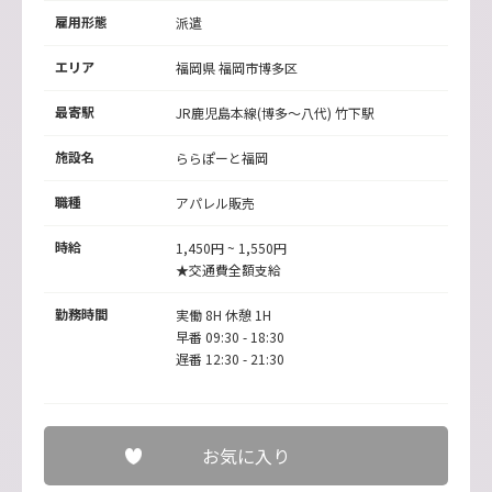
雇用形態
派遣
エリア
福岡県 福岡市博多区
最寄駅
JR鹿児島本線(博多～八代)
竹下駅
施設名
ららぽーと福岡
職種
アパレル販売
時給
1,450円 ~ 1,550円
★交通費全額支給
勤務時間
実働 8H 休憩 1H
早番 09:30 - 18:30
遅番 12:30 - 21:30
お気に入り