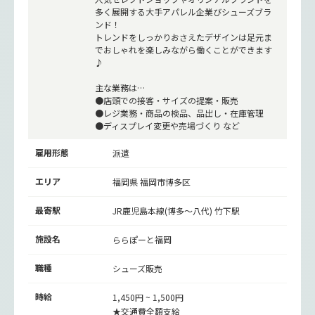
多く展開する大手アパレル企業びシューズブラ
ンド！
トレンドをしっかりおさえたデザインは足元ま
でおしゃれを楽しみながら働くことができます
♪
主な業務は…
●店頭での接客・サイズの提案・販売
●レジ業務・商品の検品、品出し・在庫管理
●ディスプレイ変更や売場づくり など
雇用形態
派遣
エリア
福岡県 福岡市博多区
最寄駅
JR鹿児島本線(博多～八代)
竹下駅
施設名
ららぽーと福岡
職種
シューズ販売
時給
1,450円 ~ 1,500円
★交通費全額支給