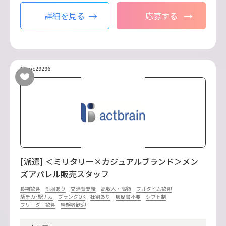
詳細を見る
応募する
No.oc29296
[派遣] ＜ミリタリー×カジュアルブランド＞メン
ズアパレル販売スタッフ
長期歓迎
制服あり
交通費支給
高収入・高額
フルタイム歓迎
駅チカ･駅ナカ
ブランクOK
社割あり
履歴書不要
シフト制
フリーター歓迎
経験者歓迎