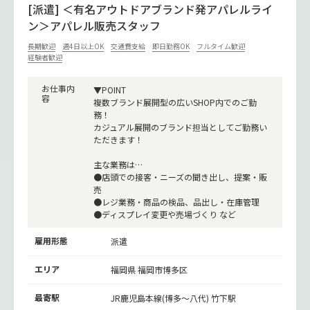
[派遣] ＜有名アウトドアブランド発アパレルライ
ン＞アパレル販売スタッフ
長期歓迎
週4日以上OK
交通費支給
即日勤務OK
フルタイム歓迎
経験者歓迎
お仕事内
▼POINT
容
複数ブランド展開型の広いSHOP内でのご勤
務！
カジュアル展開のブランド担当としてご勤務い
ただきます！
主な業務は…
●店頭での接客・ニーズの聞き出し、提案・販
売
●レジ業務・商品の検品、品出し・在庫管理
●ディスプレイ変更や売場づくり など
雇用形態
派遣
エリア
福岡県 福岡市博多区
最寄駅
JR鹿児島本線(博多～八代)
竹下駅