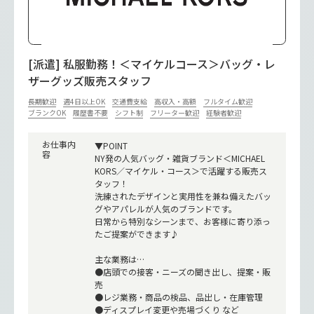
[派遣] 私服勤務！＜マイケルコース＞バッグ・レ
ザーグッズ販売スタッフ
長期歓迎
週4日以上OK
交通費支給
高収入・高額
フルタイム歓迎
ブランクOK
履歴書不要
シフト制
フリーター歓迎
経験者歓迎
お仕事内
▼POINT
容
NY発の人気バッグ・雑貨ブランド＜MICHAEL
KORS／マイケル・コース＞で活躍する販売ス
タッフ！
洗練されたデザインと実用性を兼ね備えたバッ
グやアパレルが人気のブランドです。
日常から特別なシーンまで、お客様に寄り添っ
たご提案ができます♪
主な業務は…
●店頭での接客・ニーズの聞き出し、提案・販
売
●レジ業務・商品の検品、品出し・在庫管理
●ディスプレイ変更や売場づくり など