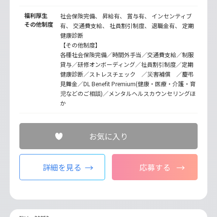
福利厚生
社会保険完備、 昇給有、 賞与有、 インセンティブ
その他制度
有、 交通費支給、 社員割引制度、 退職金有、 定期
健康診断
【その他制度】
各種社会保険完備／時間外手当／交通費支給／制服
貸与／研修オンボーディング／社員割引制度／定期
健康診断／ストレスチェック ／災害補償 ／慶弔
見舞金／DL Benefit Premium(健康・医療・介護・育
児などのご相談)／メンタルヘルスカウンセリングほ
か
お気に入り
詳細を見る
応募する