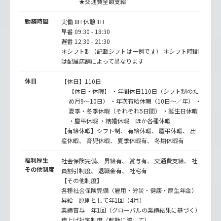
★交通費全額支給
勤務時間
実働 8H 休憩 1H
早番 09:30 - 18:30
遅番 12:30 - 21:30
＊シフト制（記載シフトは一例です） ＊シフト時間
は配属店舗によって異なります
休日
【休日】110日
【休日・休暇】 ・年間休日110日（シフト制のた
め月9～10日） ・年次有給休暇（10日〜／年） ・
夏季・冬季休暇（それぞれ5日間） ・誕生日休暇
・慶弔休暇 ・結婚休暇 ほか各種休暇
【有給休暇】シフト制、 有給休暇、 慶弔休暇、 出
産休暇、 育児休暇、 夏季休暇有、 冬期休暇有
福利厚生
社会保険完備、 昇給有、 賞与有、 交通費支給、 社
その他制度
員割引制度、 退職金有、 社宅有
【その他制度】
各種社会保険完備（雇用・労災・健康・厚生年金）
昇給 原則として年1回（4月）
業績賞与 年1回（グローバルの業績結果に基づく）
借上げ社宅制度（転勤に際して）