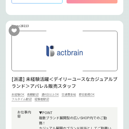
No.oc28213
[派遣] 未経験活躍＜デイリーユースなカジュアルブ
ランド＞アパレル販売スタッフ
未経験OK
長期歓迎
週4日以上OK
交通費支給
即日勤務OK
フルタイム歓迎
経験者歓迎
お仕事内
▼POINT
容
複数ブランド展開型の広いSHOP内でのご勤
務！
カジュアル展開のブランド担当としてご勤務い