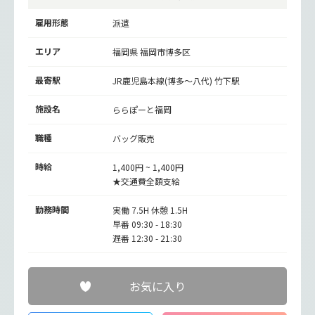
雇用形態
派遣
エリア
福岡県 福岡市博多区
最寄駅
JR鹿児島本線(博多～八代)
竹下駅
施設名
ららぽーと福岡
職種
バッグ販売
時給
1,400円 ~ 1,400円
★交通費全額支給
勤務時間
実働 7.5H 休憩 1.5H
早番 09:30 - 18:30
遅番 12:30 - 21:30
お気に入り