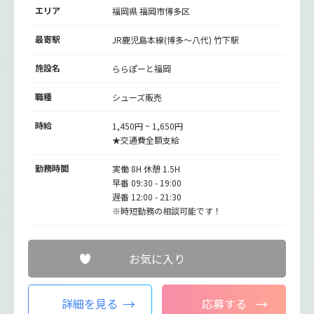
エリア
福岡県 福岡市博多区
最寄駅
JR鹿児島本線(博多～八代)
竹下駅
施設名
ららぽーと福岡
職種
シューズ販売
時給
1,450円 ~ 1,650円
★交通費全額支給
勤務時間
実働 8H 休憩 1.5H
早番 09:30 - 19:00
遅番 12:00 - 21:30
※時短勤務の相談可能です！
お気に入り
詳細を見る
応募する