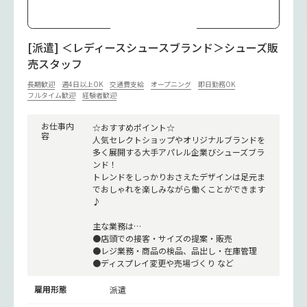
[派遣] ＜レディースシュースブランド＞シューズ販
売スタッフ
長期歓迎
週4日以上OK
交通費支給
オープニング
即日勤務OK
フルタイム歓迎
経験者歓迎
お仕事内
☆おすすめポイント☆
容
人気セレクトショップやオリジナルブランドを
多く展開する大手アパレル企業びシューズブラ
ンド！
トレンドをしっかりおさえたデザインは足元ま
でおしゃれを楽しみながら働くことができます
♪
主な業務は…
●店頭での接客・サイズの提案・販売
●レジ業務・商品の検品、品出し・在庫管理
●ディスプレイ変更や売場づくり など
雇用形態
派遣