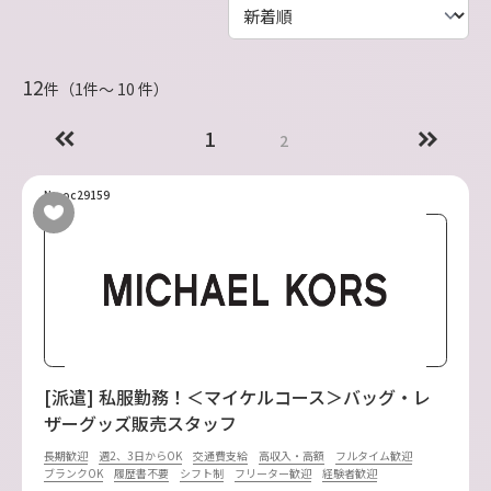
12
件（1件〜 10 件）
1
2
No.oc29159
[派遣] 私服勤務！＜マイケルコース＞バッグ・レ
ザーグッズ販売スタッフ
長期歓迎
週2、3日からOK
交通費支給
高収入・高額
フルタイム歓迎
ブランクOK
履歴書不要
シフト制
フリーター歓迎
経験者歓迎