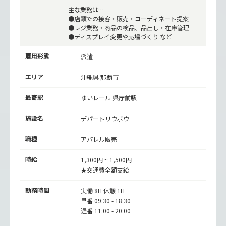
主な業務は…
●店頭での接客・販売・コーディネート提案
●レジ業務・商品の検品、品出し・在庫管理
●ディスプレイ変更や売場づくり など
雇用形態
派遣
エリア
沖縄県 那覇市
最寄駅
ゆいレール
県庁前駅
施設名
デパートリウボウ
職種
アパレル販売
時給
1,300円 ~ 1,500円
★交通費全額支給
勤務時間
実働 8H 休憩 1H
早番 09:30 - 18:30
遅番 11:00 - 20:00