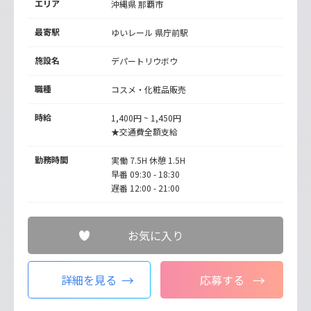
エリア
沖縄県 那覇市
最寄駅
ゆいレール
県庁前駅
施設名
デパートリウボウ
職種
コスメ・化粧品販売
時給
1,400円 ~ 1,450円
★交通費全額支給
勤務時間
実働 7.5H 休憩 1.5H
早番 09:30 - 18:30
遅番 12:00 - 21:00
お気に入り
詳細を見る
応募する