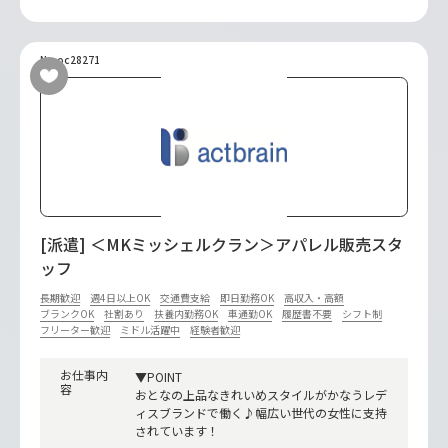
No.oc28271
[派遣] ＜MKミッシェルクラン＞アパレル販売スタ
ッフ
長期歓迎
週4日以上OK
交通費支給
即日勤務OK
高収入・高額
ブランクOK
社割あり
扶養内勤務OK
車通勤OK
履歴書不要
シフト制
フリーター歓迎
ミドル活躍中
経験者歓迎
お仕事内
▼POINT
容
おとなの上品なきれいめスタイルがかなうレデ
ィスブランドで働く♪幅広い世代の女性に支持
されています！