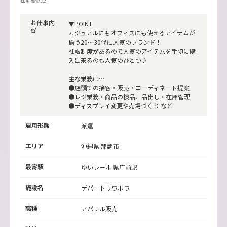
お仕事内
▼POINT
容
カジュアルにもオフィスにも使えるアイテムが
揃う20～30代に人気のブランド！
社販制度があるので人気のアイテムを手頃に購
入出来るのも人気のひとつ♪
主な業務は…
●店頭での接客・販売・コーディネート提案
●レジ業務・商品の検品、品出し・在庫管理
●ディスプレイ変更や売場づくり など
雇用形態
派遣
エリア
沖縄県 那覇市
最寄駅
ゆいレール
県庁前駅
施設名
デパートリウボウ
職種
アパレル販売