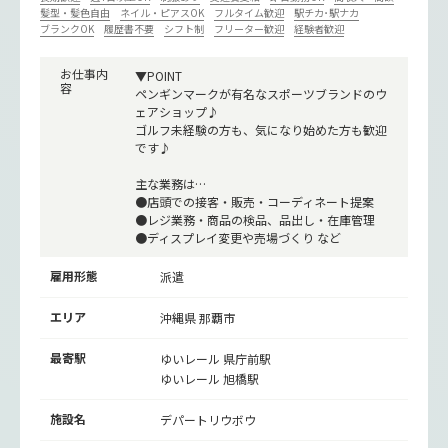
髪型・髪色自由
ネイル・ピアスOK
フルタイム歓迎
駅チカ･駅ナカ
ブランクOK
履歴書不要
シフト制
フリーター歓迎
経験者歓迎
お仕事内
▼POINT
容
ペンギンマークが有名なスポーツブランドのウ
ェアショップ♪
ゴルフ未経験の方も、気になり始めた方も歓迎
です♪
主な業務は…
●店頭での接客・販売・コーディネート提案
●レジ業務・商品の検品、品出し・在庫管理
●ディスプレイ変更や売場づくり など
雇用形態
派遣
エリア
沖縄県 那覇市
最寄駅
ゆいレール
県庁前駅
ゆいレール
旭橋駅
施設名
デパートリウボウ