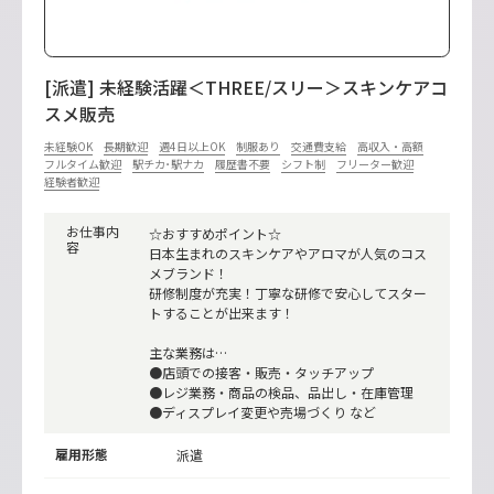
[派遣] 未経験活躍＜THREE/スリー＞スキンケアコ
スメ販売
未経験OK
長期歓迎
週4日以上OK
制服あり
交通費支給
高収入・高額
フルタイム歓迎
駅チカ･駅ナカ
履歴書不要
シフト制
フリーター歓迎
経験者歓迎
お仕事内
☆おすすめポイント☆
容
日本生まれのスキンケアやアロマが人気のコス
メブランド！
研修制度が充実！丁寧な研修で安心してスター
トすることが出来ます！
主な業務は…
●店頭での接客・販売・タッチアップ
●レジ業務・商品の検品、品出し・在庫管理
●ディスプレイ変更や売場づくり など
雇用形態
派遣