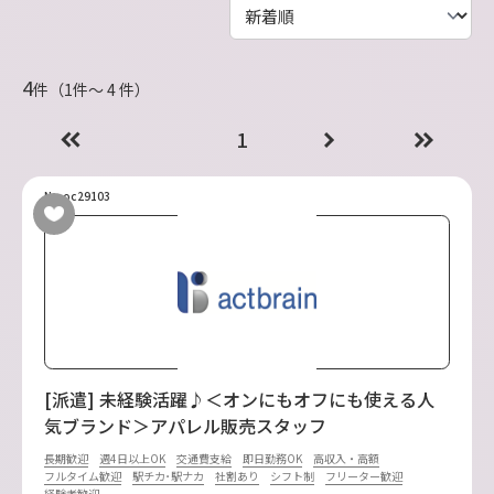
4
件（1件〜 4 件）
1
No.oc29103
[派遣] 未経験活躍♪＜オンにもオフにも使える人
気ブランド＞アパレル販売スタッフ
長期歓迎
週4日以上OK
交通費支給
即日勤務OK
高収入・高額
フルタイム歓迎
駅チカ･駅ナカ
社割あり
シフト制
フリーター歓迎
経験者歓迎