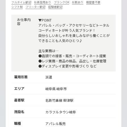
フルタイム歓迎
社員登用あり
ブランクOK
社割あり
履歴書不要
シフト制
フリーター歓迎
経験者歓迎
お仕事内
▼POINT
容
アパレル・バッグ・アクセサリーなどトータル
コーディネートが叶う人気ブランド！
自分らしいおしゃれを楽しみながら働くことが
できることも人気のひとつ♪
主な業務は…
●店頭での接客・販売・コーディネート提案
●レジ業務・商品の検品、品出し・在庫管理
●ディスプレイ変更や売場づくり など
雇用形態
派遣
エリア
岐阜県 岐阜市
最寄駅
名鉄竹鼻線
柳津駅
施設名
カラフルタウン岐阜
職種
アパレル販売