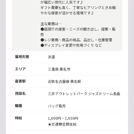
が幅広い世代に人気です♪
ギフト需要も高く、丁寧なヒアリングときめ細
やかな接客が活かせる環境です♪
主な業務は…
●店頭での接客・ニーズの聞き出し、提案・販
売
●レジ業務・商品の検品、品出し・在庫管理
●ディスプレイ変更や売場づくり など
雇用形態
派遣
エリア
三重県 桑名市
最寄駅
近鉄名古屋線
桑名駅
施設名
三井アウトレットパーク ジャズドリーム長島
職種
バッグ販売
時給
1,600円 ~ 1,650円
★交通費全額支給