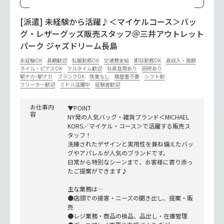
[派遣] 未経験から活躍♪＜マイケルコース＞バッ
グ・レザーグッズ販売スタッフ＠三井アウトレット
パーク ジャズドリーム長島
未経験OK
長期歓迎
私服勤務OK
交通費支給
即日勤務OK
高収入・高額
ネイル・ピアスOK
フルタイム歓迎
社員登用あり
研修あり
駅チカ･駅ナカ
ブランクOK
残業なし
履歴書不要
シフト制
フリーター歓迎
ミドル活躍中
経験者歓迎
お仕事内
▼POINT
容
NY発の人気バッグ・雑貨ブランド＜MICHAEL
KORS／マイケル・コース＞で活躍する販売ス
タッフ！
洗練されたデザインと実用性を兼ね備えたバッ
グやアパレルが人気のブランドです。
日常から特別なシーンまで、お客様に寄り添っ
たご提案ができます♪
主な業務は…
●店頭での接客・ニーズの聞き出し、提案・販
売
●レジ業務・商品の検品、品出し・在庫管理