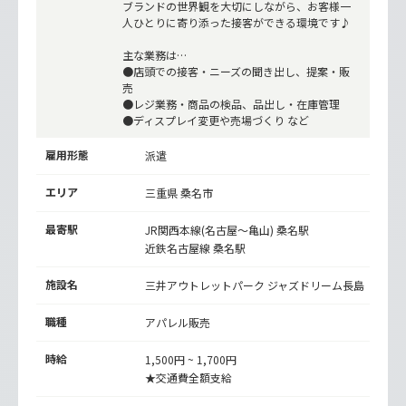
ブランドの世界観を大切にしながら、お客様一
人ひとりに寄り添った接客ができる環境です♪
主な業務は…
●店頭での接客・ニーズの聞き出し、提案・販
売
●レジ業務・商品の検品、品出し・在庫管理
●ディスプレイ変更や売場づくり など
雇用形態
派遣
エリア
三重県 桑名市
最寄駅
JR関西本線(名古屋～亀山)
桑名駅
近鉄名古屋線
桑名駅
施設名
三井アウトレットパーク ジャズドリーム長島
職種
アパレル販売
時給
1,500円 ~ 1,700円
★交通費全額支給