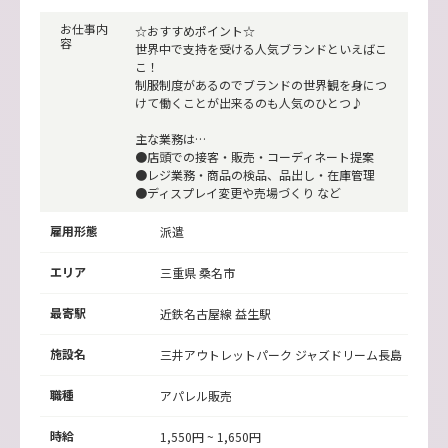
お仕事内
☆おすすめポイント☆
容
世界中で支持を受ける人気ブランドといえばこ
こ！
制服制度があるのでブランドの世界観を身につ
けて働くことが出来るのも人気のひとつ♪
主な業務は…
●店頭での接客・販売・コーディネート提案
●レジ業務・商品の検品、品出し・在庫管理
●ディスプレイ変更や売場づくり など
雇用形態
派遣
エリア
三重県 桑名市
最寄駅
近鉄名古屋線
益生駅
施設名
三井アウトレットパーク ジャズドリーム長島
職種
アパレル販売
時給
1,550円 ~ 1,650円