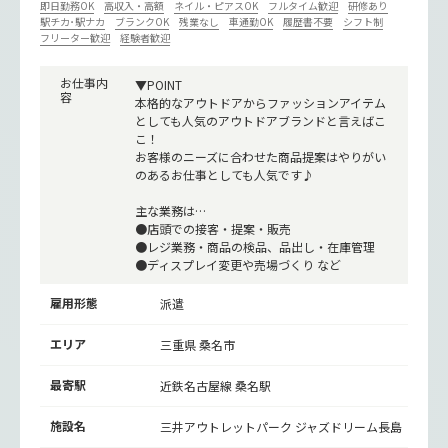
即日勤務OK
高収入・高額
ネイル・ピアスOK
フルタイム歓迎
研修あり
駅チカ･駅ナカ
ブランクOK
残業なし
車通勤OK
履歴書不要
シフト制
フリーター歓迎
経験者歓迎
お仕事内
▼POINT
容
本格的なアウトドアからファッションアイテム
としても人気のアウトドアブランドと言えばこ
こ！
お客様のニーズに合わせた商品提案はやりがい
のあるお仕事としても人気です♪
主な業務は…
●店頭での接客・提案・販売
●レジ業務・商品の検品、品出し・在庫管理
●ディスプレイ変更や売場づくり など
雇用形態
派遣
エリア
三重県 桑名市
最寄駅
近鉄名古屋線
桑名駅
施設名
三井アウトレットパーク ジャズドリーム長島