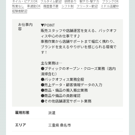
ネイル・ピアスOK
フルタイム歓迎
研修あり
駅チカ･駅ナカ
ブランクOK
残業なし
車通勤OK
履歴書不要
シフト制
フリーター歓迎
ミドル活躍中
経験者歓迎
お仕事内
▼POINT
容
販売スタッフや店舗運営を支える、バックオフ
ィス中心のお仕事です♪
事務作業から店舗サポートまで幅広く携わり、
ブランドを支えるやりがいを感じられる環境で
す！
主な業務は…
●ブティックのオープン・クローズ業務（店内
清掃含む）
●バックオフィス業務全般
●売上データ・顧客情報データの入力
●商品・備品の搬入搬出業務
●商品や備品の員数確認
●その他店舗運営サポート業務
雇用形態
派遣
エリア
三重県 桑名市