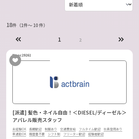
18
件（1件〜 10 件）
1
2
No.oc29261
[派遣] 髪色・ネイル自由！＜DIESEL/ディーゼル＞
アパレル販売スタッフ
未経験OK
長期歓迎
制服あり
交通費支給
フルタイム歓迎
社員登用あり
車通勤OK
履歴書不要
シフト制
フリーター歓迎
経験者歓迎