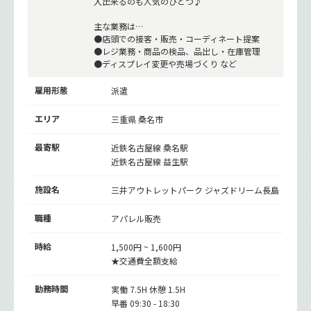
入出来るのも人気のひとつ♪
主な業務は…
●店頭での接客・販売・コーディネート提案
●レジ業務・商品の検品、品出し・在庫管理
●ディスプレイ変更や売場づくり など
雇用形態
派遣
エリア
三重県 桑名市
最寄駅
近鉄名古屋線
桑名駅
近鉄名古屋線
益生駅
施設名
三井アウトレットパーク ジャズドリーム長島
職種
アパレル販売
時給
1,500円 ~ 1,600円
★交通費全額支給
勤務時間
実働 7.5H 休憩 1.5H
早番 09:30 - 18:30