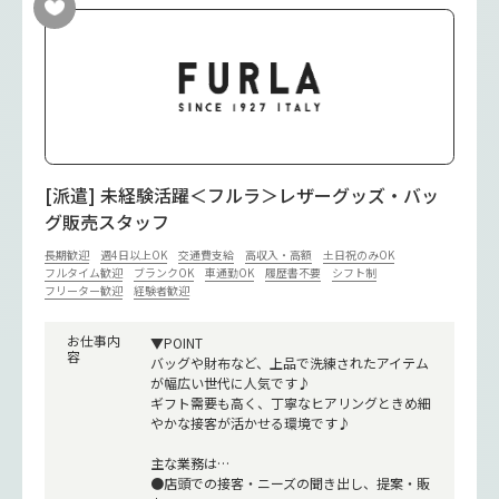
[派遣] 未経験活躍＜フルラ＞レザーグッズ・バッ
グ販売スタッフ
長期歓迎
週4日以上OK
交通費支給
高収入・高額
土日祝のみOK
フルタイム歓迎
ブランクOK
車通勤OK
履歴書不要
シフト制
フリーター歓迎
経験者歓迎
お仕事内
▼POINT
容
バッグや財布など、上品で洗練されたアイテム
が幅広い世代に人気です♪
ギフト需要も高く、丁寧なヒアリングときめ細
やかな接客が活かせる環境です♪
主な業務は…
●店頭での接客・ニーズの聞き出し、提案・販