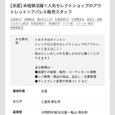
[派遣] 未経験活躍＜人気セレクトショップのアウ
トレット＞アパレル販売スタッフ
未経験OK
長期歓迎
週4日以上OK
私服勤務OK
交通費支給
高収入・高額
フルタイム歓迎
社員登用あり
車通勤OK
シフト制
フリーター歓迎
経験者歓迎
お仕事内
☆おすすめポイント☆
容
トレンド◎人気のセレクトショップのアウトレ
ットと言えばここ！
自分らしいおしゃれを楽しみながら働くことが
できます♪
主な業務は…
●店頭での接客・販売・コーディネート提案
●レジ業務・商品の検品、品出し・在庫管理
●ディスプレイ変更や売場づくり など
雇用形態
派遣
エリア
三重県 桑名市
最寄駅
JR関西本線(名古屋～亀山)
桑名駅