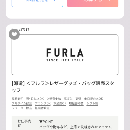
No.oc27117
[派遣] ＜フルラ＞レザーグッズ・バッグ販売スタ
ッフ
長期歓迎
週4日以上OK
交通費支給
高収入・高額
土日祝のみOK
フルタイム歓迎
ブランクOK
車通勤OK
履歴書不要
シフト制
フリーター歓迎
経験者歓迎
お仕事内
▼POINT
容
バッグや財布など、上品で洗練されたアイテム