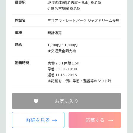
最寄駅
JR関西本線(名古屋～亀山)
桑名駅
近鉄名古屋線
桑名駅
施設名
三井アウトレットパーク ジャズドリーム長島
職種
時計販売
時給
1,700円 ~ 1,800円
★交通費全額支給
勤務時間
実働 7.5H 休憩 1.5H
早番 09:30 - 18:30
遅番 11:15 - 20:15
＊記載を一例に早番・遅番等のシフト制
お気に入り
詳細を見る
応募する