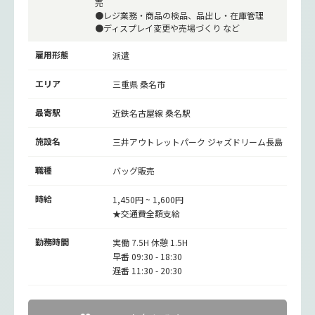
売
●レジ業務・商品の検品、品出し・在庫管理
●ディスプレイ変更や売場づくり など
雇用形態
派遣
エリア
三重県 桑名市
最寄駅
近鉄名古屋線
桑名駅
施設名
三井アウトレットパーク ジャズドリーム長島
職種
バッグ販売
時給
1,450円 ~ 1,600円
★交通費全額支給
勤務時間
実働 7.5H 休憩 1.5H
早番 09:30 - 18:30
遅番 11:30 - 20:30