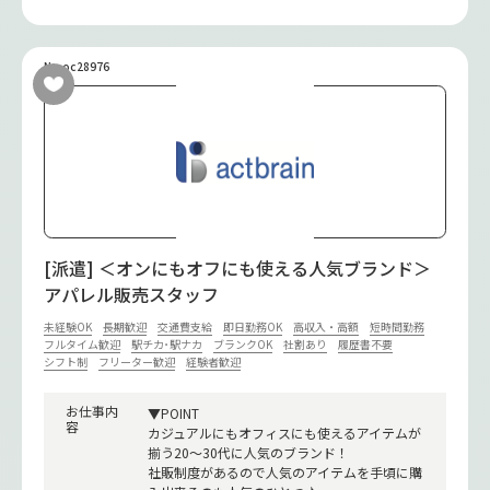
No.oc28976
[派遣] ＜オンにもオフにも使える人気ブランド＞
アパレル販売スタッフ
未経験OK
長期歓迎
交通費支給
即日勤務OK
高収入・高額
短時間勤務
フルタイム歓迎
駅チカ･駅ナカ
ブランクOK
社割あり
履歴書不要
シフト制
フリーター歓迎
経験者歓迎
お仕事内
▼POINT
容
カジュアルにもオフィスにも使えるアイテムが
揃う20～30代に人気のブランド！
社販制度があるので人気のアイテムを手頃に購