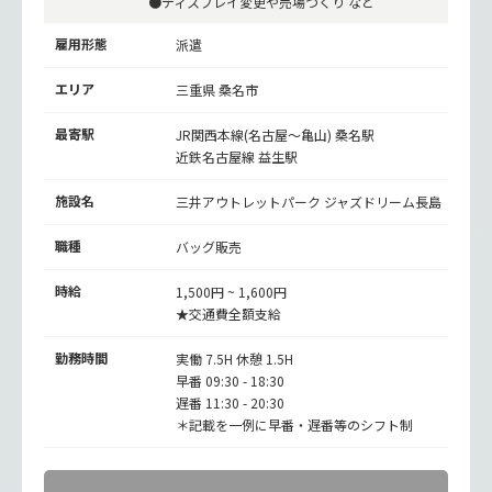
●ディスプレイ変更や売場づくり など
雇用形態
派遣
エリア
三重県 桑名市
最寄駅
JR関西本線(名古屋～亀山)
桑名駅
近鉄名古屋線
益生駅
施設名
三井アウトレットパーク ジャズドリーム長島
職種
バッグ販売
時給
1,500円 ~ 1,600円
★交通費全額支給
勤務時間
実働 7.5H 休憩 1.5H
早番 09:30 - 18:30
遅番 11:30 - 20:30
＊記載を一例に早番・遅番等のシフト制