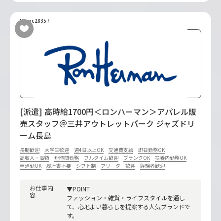
No.oc28357
[派遣] 高時給1700円＜ロンハーマン＞アパレル販
売スタッフ＠三井アウトレットパーク ジャズドリ
ーム長島
長期歓迎
大学生歓迎
週4日以上OK
交通費支給
即日勤務OK
高収入・高額
短時間勤務
フルタイム歓迎
ブランクOK
扶養内勤務OK
車通勤OK
履歴書不要
シフト制
フリーター歓迎
経験者歓迎
お仕事内
▼POINT
容
ファッション・雑貨・ライフスタイルを通し
て、心地よい暮らしを提案する人気ブランドで
す。