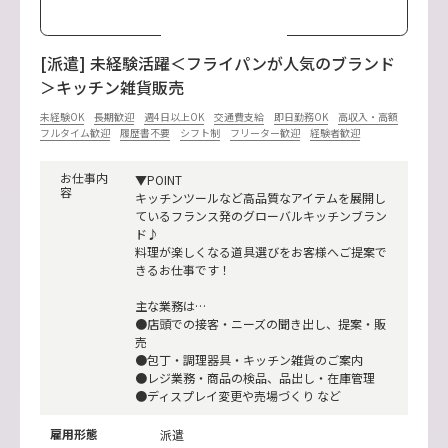
[派遣] 未経験活躍＜フライパンが人気のブランド
＞キッチン雑貨販売
未経験OK
長期歓迎
週4日以上OK
交通費支給
即日勤務OK
高収入・高額
フルタイム歓迎
履歴書不要
シフト制
フリーター歓迎
経験者歓迎
お仕事内
▼POINT
容
キッチンツールなど高品質なアイテムを展開し
ているフランス発のグローバルキッチンブラン
ド♪
料理が楽しくなる道具選びをお客様へご提案で
きるお仕事です！
主な業務は…
●店頭での接客・ニーズの聞き出し、提案・販
売
●包丁・調理器具・キッチン雑貨のご案内
●レジ業務・商品の検品、品出し・在庫管理
●ディスプレイ変更や売場づくり など
雇用形態
派遣