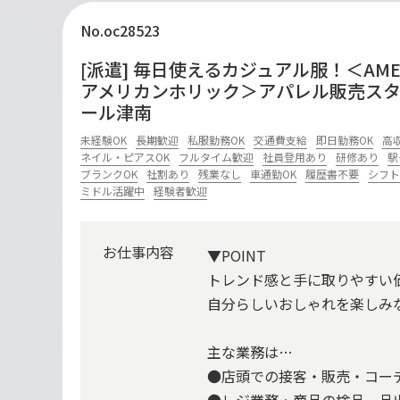
No.oc28523
[派遣] 毎日使えるカジュアル服！＜AMERIC
アメリカンホリック＞アパレル販売ス
ール津南
未経験OK
長期歓迎
私服勤務OK
交通費支給
即日勤務OK
高
ネイル・ピアスOK
フルタイム歓迎
社員登用あり
研修あり
駅
ブランクOK
社割あり
残業なし
車通勤OK
履歴書不要
シフト
ミドル活躍中
経験者歓迎
お仕事内容
▼POINT
トレンド感と手に取りやすい
自分らしいおしゃれを楽しみ
主な業務は…
●店頭での接客・販売・コー