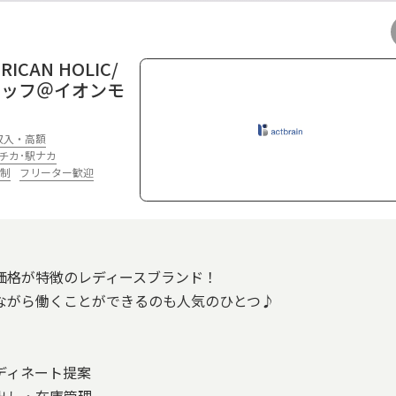
AN HOLIC/
タッフ＠イオンモ
収入・高額
チカ･駅ナカ
制
フリーター歓迎
価格が特徴のレディースブランド！
ながら働くことができるのも人気のひとつ♪
ディネート提案