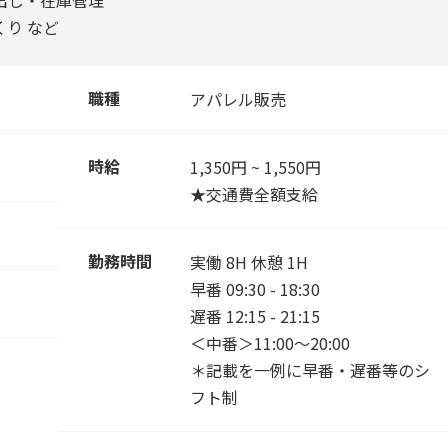
出し・在庫管理
り など
職種
アパレル販売
時給
1,350円 ~ 1,550円
★交通費全額支給
勤務時間
実働 8H 休憩 1H
早番 09:30 - 18:30
遅番 12:15 - 21:15
＜中番＞11:00～20:00
＊記載を一例に早番・遅番等のシ
フト制