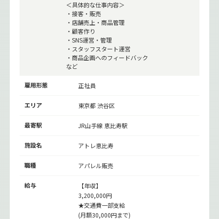
＜具体的な仕事内容＞
・接客・販売
・店舗売上・商品管理
・顧客作り
・SNS運営・管理
・スタッフスタート運営
・商品企画へのフィードバック
など
雇用形態
正社員
エリア
東京都 渋谷区
最寄駅
JR山手線
恵比寿駅
施設名
アトレ恵比寿
職種
アパレル販売
給与
【年収】
3,200,000円
★交通費一部支給
(月額30,000円まで)