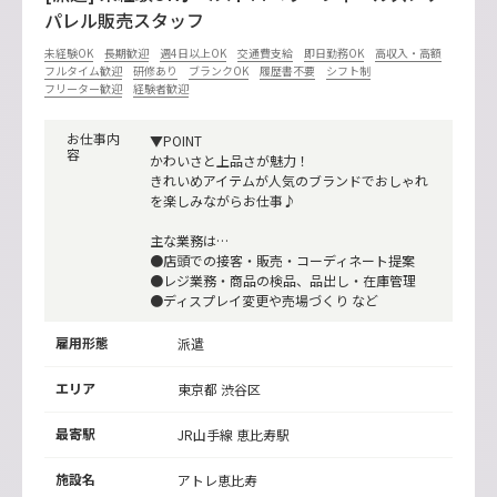
パレル販売スタッフ
未経験OK
長期歓迎
週4日以上OK
交通費支給
即日勤務OK
高収入・高額
フルタイム歓迎
研修あり
ブランクOK
履歴書不要
シフト制
フリーター歓迎
経験者歓迎
お仕事内
▼POINT
容
かわいさと上品さが魅力！
きれいめアイテムが人気のブランドでおしゃれ
を楽しみながらお仕事♪
主な業務は…
●店頭での接客・販売・コーディネート提案
●レジ業務・商品の検品、品出し・在庫管理
●ディスプレイ変更や売場づくり など
雇用形態
派遣
エリア
東京都 渋谷区
最寄駅
JR山手線
恵比寿駅
施設名
アトレ恵比寿