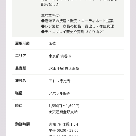
配もなし♪
主な業務は…
●店頭での接客・販売・コーディネート提案
●レジ業務・商品の検品、品出し・在庫管理
●ディスプレイ変更や売場づくり など
雇用形態
派遣
エリア
東京都 渋谷区
最寄駅
JR山手線
恵比寿駅
施設名
アトレ恵比寿
職種
アパレル販売
時給
1,550円 ~ 1,600円
★交通費全額支給
勤務時間
実働 7H 休憩 1.5H
早番 09:30 - 18:00