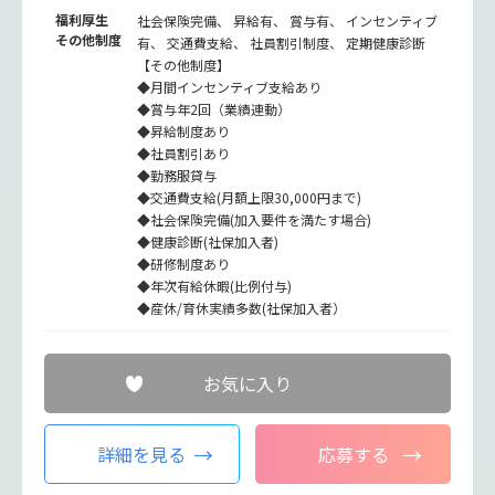
福利厚生
社会保険完備、 昇給有、 賞与有、 インセンティブ
その他制度
有、 交通費支給、 社員割引制度、 定期健康診断
【その他制度】
◆月間インセンティブ支給あり
◆賞与年2回（業績連動）
◆昇給制度あり
◆社員割引あり
◆勤務服貸与
◆交通費支給(月額上限30,000円まで)
◆社会保険完備(加入要件を満たす場合)
◆健康診断(社保加入者)
◆研修制度あり
◆年次有給休暇(比例付与)
◆産休/育休実績多数(社保加入者）
お気に入り
詳細を見る
応募する