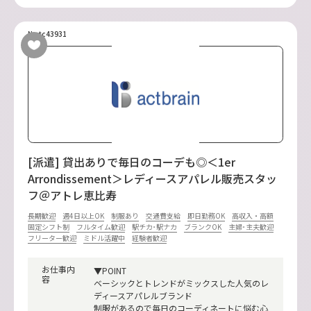
No.tc43931
[派遣] 貸出ありで毎日のコーデも◎＜1er
Arrondissement＞レディースアパレル販売スタッ
フ＠アトレ恵比寿
長期歓迎
週4日以上OK
制服あり
交通費支給
即日勤務OK
高収入・高額
固定シフト制
フルタイム歓迎
駅チカ･駅ナカ
ブランクOK
主婦･主夫歓迎
フリーター歓迎
ミドル活躍中
経験者歓迎
お仕事内
▼POINT
容
ベーシックとトレンドがミックスした人気のレ
ディースアパレルブランド
制服があるので毎日のコーディネートに悩む心