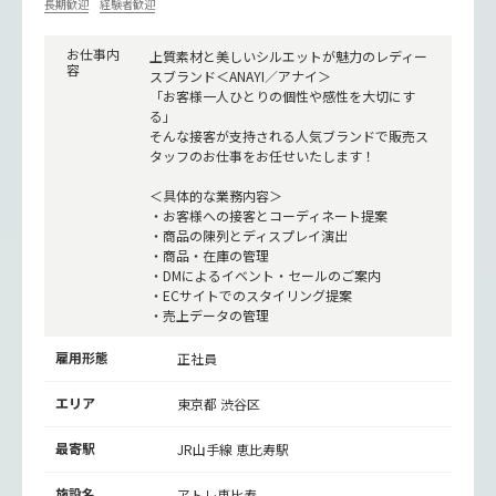
長期歓迎
経験者歓迎
お仕事内
上質素材と美しいシルエットが魅力のレディー
容
スブランド＜ANAYI／アナイ＞
「お客様一人ひとりの個性や感性を大切にす
る」
そんな接客が支持される人気ブランドで販売ス
タッフのお仕事をお任せいたします！
＜具体的な業務内容＞
・お客様への接客とコーディネート提案
・商品の陳列とディスプレイ演出
・商品・在庫の管理
・DMによるイベント・セールのご案内
・ECサイトでのスタイリング提案
・売上データの管理
雇用形態
正社員
エリア
東京都 渋谷区
最寄駅
JR山手線
恵比寿駅
施設名
アトレ恵比寿