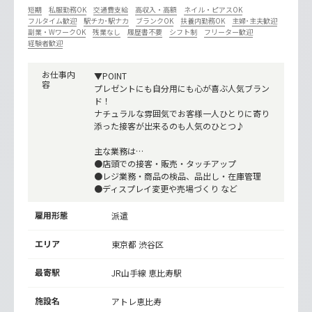
短期
私服勤務OK
交通費支給
高収入・高額
ネイル・ピアスOK
フルタイム歓迎
駅チカ･駅ナカ
ブランクOK
扶養内勤務OK
主婦･主夫歓迎
副業・WワークOK
残業なし
履歴書不要
シフト制
フリーター歓迎
経験者歓迎
お仕事内
▼POINT
容
プレゼントにも自分用にも心が喜ぶ人気ブラン
ド！
ナチュラルな雰囲気でお客様一人ひとりに寄り
添った接客が出来るのも人気のひとつ♪
主な業務は…
●店頭での接客・販売・タッチアップ
●レジ業務・商品の検品、品出し・在庫管理
●ディスプレイ変更や売場づくり など
雇用形態
派遣
エリア
東京都 渋谷区
最寄駅
JR山手線
恵比寿駅
施設名
アトレ恵比寿