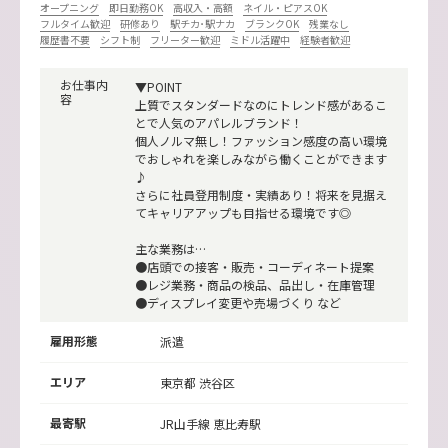
オープニング
即日勤務OK
高収入・高額
ネイル・ピアスOK
フルタイム歓迎
研修あり
駅チカ･駅ナカ
ブランクOK
残業なし
履歴書不要
シフト制
フリーター歓迎
ミドル活躍中
経験者歓迎
お仕事内
▼POINT
容
上質でスタンダードなのにトレンド感があるこ
とで人気のアパレルブランド！
個人ノルマ無し！ファッション感度の高い環境
でおしゃれを楽しみながら働くことができます
♪
さらに社員登用制度・実績あり！将来を見据え
てキャリアアップも目指せる環境です◎
主な業務は…
●店頭での接客・販売・コーディネート提案
●レジ業務・商品の検品、品出し・在庫管理
●ディスプレイ変更や売場づくり など
雇用形態
派遣
エリア
東京都 渋谷区
最寄駅
JR山手線
恵比寿駅