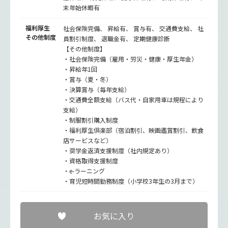
末年始休暇有
福利厚生
社会保険完備、 昇給有、 賞与有、 交通費支給、 社
その他制度
員割引制度、 退職金有、 定期健康診断
【その他制度】
・社会保険完備（雇用・労災・健康・厚生年金）
・昇給年1回
・賞与（夏・冬）
・決算賞与（毎年支給）
・交通費全額支給（バス代・自家用車は規程により
支給）
・制服割引購入制度
・福利厚生倶楽部（宿泊割引、映画鑑賞割引、飲食
店サービスなど）
・奨学金返済支援制度（社内規定あり）
・資格取得支援制度
・e-ラーニング
・育児短時間勤務制度（小学校3年生の3月まで）
お気に入り