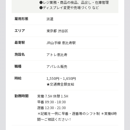
●レジ業務・商品の検品、品出し・在庫管理
●ディスプレイ変更や売場づくり など
雇用形態
派遣
エリア
東京都 渋谷区
最寄駅
JR山手線
恵比寿駅
施設名
アトレ恵比寿
職種
アパレル販売
時給
1,550円 ~ 1,650円
★交通費全額支給
勤務時間
実働 7.5H 休憩 1.5H
早番 09:30 - 18:30
遅番 12:30 - 21:30
＊記載を一例に早番・遅番等のシフト制 ＊実働6時
間～ご相談ください！