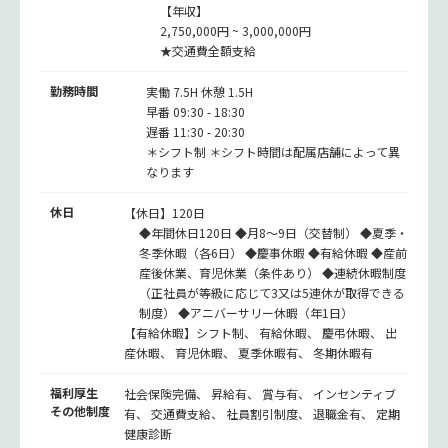
【年収】
2,750,000円 ~ 3,000,000円
★交通費全額支給
勤務時間
実働 7.5H 休憩 1.5H
早番 09:30 - 18:30
遅番 11:30 - 20:30
＊シフト制 ＊シフト時間は配属店舗によって異
なります
休日
【休日】120日
◆年間休日120日 ◆月8～9日（交替制） ◆夏季・
冬季休暇（各6日） ◆慶事休暇 ◆有給休暇 ◆産前
産後休業、育児休業（条件あり） ◆連続休暇制度
（正社員が等級に応じて3又は5連休が取得できる
制度） ◆アニバーサリー休暇（年1日）
【有給休暇】シフト制、 有給休暇、 慶弔休暇、 出
産休暇、 育児休暇、 夏季休暇有、 冬期休暇有
福利厚生
社会保険完備、 昇給有、 賞与有、 インセンティブ
その他制度
有、 交通費支給、 社員割引制度、 退職金有、 定期
健康診断