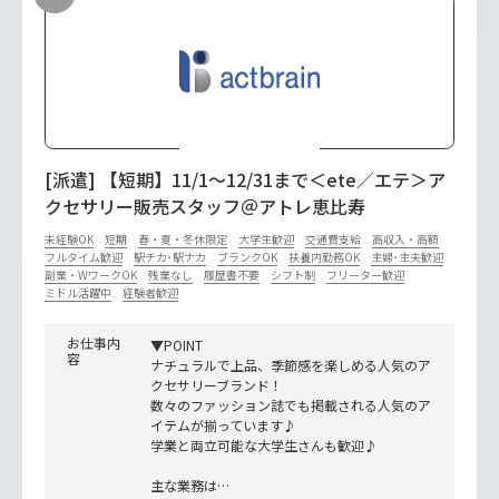
[派遣] 【短期】11/1～12/31まで＜ete／エテ＞ア
クセサリー販売スタッフ＠アトレ恵比寿
未経験OK
短期
春・夏・冬休限定
大学生歓迎
交通費支給
高収入・高額
フルタイム歓迎
駅チカ･駅ナカ
ブランクOK
扶養内勤務OK
主婦･主夫歓迎
副業・WワークOK
残業なし
履歴書不要
シフト制
フリーター歓迎
ミドル活躍中
経験者歓迎
お仕事内
▼POINT
容
ナチュラルで上品、季節感を楽しめる人気のア
クセサリーブランド！
数々のファッション誌でも掲載される人気のア
イテムが揃っています♪
学業と両立可能な大学生さんも歓迎♪
主な業務は…