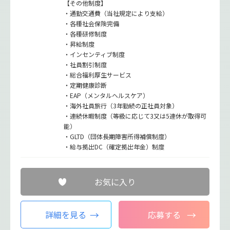
【その他制度】
・通勤交通費（当社規定により支給）
・各種社会保険完備
・各種研修制度
・昇給制度
・インセンティブ制度
・社員割引制度
・総合福利厚生サービス
・定期健康診断
・EAP（メンタルヘルスケア）
・海外社員旅行（3年勤続の正社員対象）
・連続休暇制度（等級に応じて3又は5連休が取得可
能）
・GLTD（団体長期障害所得補償制度）
・給与拠出DC（確定拠出年金）制度
お気に入り
詳細を見る
応募する