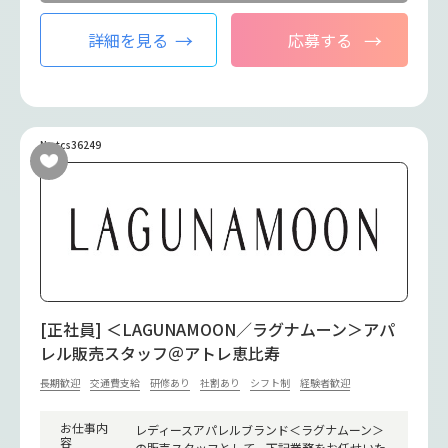
詳細を見る
応募する
No.tcs36249
[正社員] ＜LAGUNAMOON／ラグナムーン＞アパ
レル販売スタッフ＠アトレ恵比寿
長期歓迎
交通費支給
研修あり
社割あり
シフト制
経験者歓迎
お仕事内
レディースアパレルブランド＜ラグナムーン＞
容
の販売スタッフとして、下記業務をお任せいた