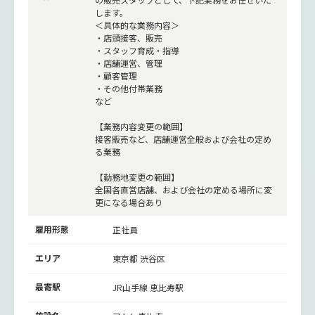
します。
＜具体的な業務内容＞
・店頭接客、販売
・スタッフ育成・指導
・店舗運営、管理
・顧客管理
・その他付帯業務
など
【業務内容変更の範囲】
接客販売など、店舗運営全般および会社の定め
る業務
【勤務地変更の範囲】
全国各直営店舗、および会社の定める場所に変
更になる場合あり
雇用形態
正社員
エリア
東京都 渋谷区
最寄駅
JR山手線
恵比寿駅