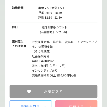
勤務時間
実働 7.5H 休憩 1.5H
早番 09:30 - 18:30
遅番 12:30 - 21:30
休日
週休2日制/シフト制
【有給休暇】シフト制
福利厚生
社会保険完備、 昇給有、 賞与有、 インセンティブ
その他制度
有、 交通費支給
【その他制度】
社会保険完備
昇給：年1回目安
賞与：年2回（7月・12月)
インセンティブあり
交通費支給あり(上限30,000円/月)
お気に入り
詳細を見る
応募する