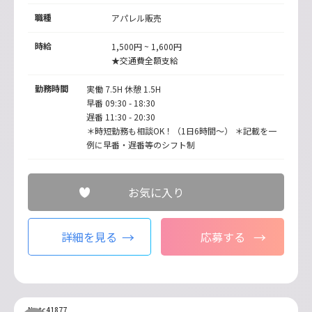
職種
アパレル販売
時給
1,500円 ~ 1,600円
★交通費全額支給
勤務時間
実働 7.5H 休憩 1.5H
早番 09:30 - 18:30
遅番 11:30 - 20:30
＊時短勤務も相談OK！（1日6時間～） ＊記載を一
例に早番・遅番等のシフト制
お気に入り
詳細を見る
応募する
No.tc41877