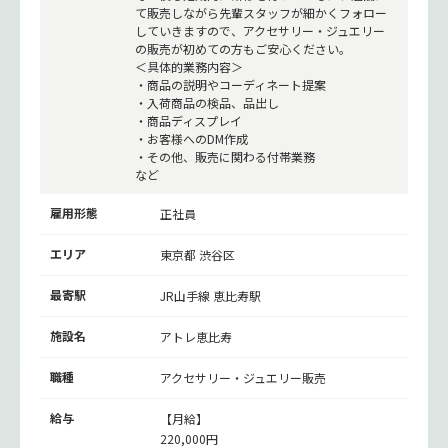
て販売しながら先輩スタッフが細かくフォロー
していきますので、アクセサリー・ジュエリー
の販売が初めての方もご安心ください。
＜具体的業務内容＞
・商品の説明やコーディネート提案
・入荷商品の検品、品出し
・商品ディスプレイ
・お客様へのDM作成
・その他、販売に関わる付帯業務
など
雇用形態
正社員
エリア
東京都 渋谷区
最寄駅
JR山手線
恵比寿駅
施設名
アトレ恵比寿
職種
アクセサリー・ジュエリー販売
給与
【月給】
220,000円