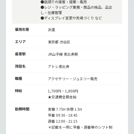
●店頭での接客・提案・販売
●レジ・ラッピング業務・商品の検品、品出
し・在庫管理
●ディスプレイ変更や売場づくり など
雇用形態
派遣
エリア
東京都 渋谷区
最寄駅
JR山手線
恵比寿駅
施設名
アトレ恵比寿
職種
アクセサリー・ジュエリー販売
時給
1,700円 ~ 1,800円
★交通費全額支給
勤務時間
実働 7.75H 休憩 1.5H
早番 09:30 - 18:45
遅番 12:00 - 21:15
＊記載を一例に早番・遅番等のシフト制