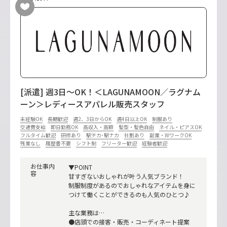
[派遣] 週3日～OK！＜LAGUNAMOON／ラグナム
ーン＞レディースアパレル販売スタッフ
未経験OK
長期歓迎
週2、3日からOK
週4日以上OK
制服あり
交通費支給
即日勤務OK
高収入・高額
髪型・髪色自由
ネイル・ピアスOK
フルタイム歓迎
研修あり
駅チカ･駅ナカ
社割あり
副業・WワークOK
残業なし
履歴書不要
シフト制
フリーター歓迎
経験者歓迎
お仕事内
▼POINT
容
甘すぎないおしゃれが叶う人気ブランド！
制服制度があるのでおしゃれなアイテムを身に
つけて働くことができるのも人気のひとつ♪
主な業務は…
●店頭での接客・販売・コーディネート提案