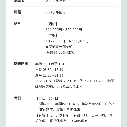
施設名
アトレ恵比寿
職種
アパレル販売
給与
【月給】
244,000円 ~ 350,000円
【年収】
3,172,000円 ~ 4,550,000円
★交通費一部支給
(月額30,000円まで)
勤務時間
実働 7.5H 休憩 1.5H
早番 09:30 - 18:30
遅番 12:30 - 21:30
＊シフト制（記載シフトは一例です） ＊シフト時間
は配属店舗によって異なります
休日
【休日】104日
週休2日、年間休日104日、年次有給休暇、産休・
育休制度、夏季・冬期休暇
【有給休暇】シフト制、 有給休暇、 出産休暇、 育
児休暇、 夏季休暇有、 冬期休暇有