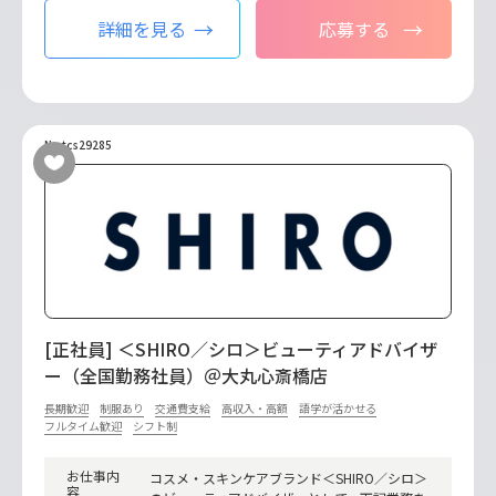
詳細を見る
応募する
No.tcs29285
[正社員] ＜SHIRO／シロ＞ビューティアドバイザ
ー（全国勤務社員）＠大丸心斎橋店
長期歓迎
制服あり
交通費支給
高収入・高額
語学が活かせる
フルタイム歓迎
シフト制
お仕事内
コスメ・スキンケアブランド＜SHIRO／シロ＞
容