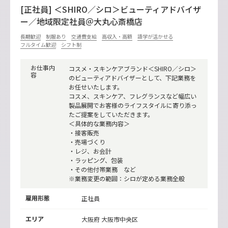
[正社員] ＜SHIRO／シロ＞ビューティアドバイザ
ー／地域限定社員＠大丸心斎橋店
長期歓迎
制服あり
交通費支給
高収入・高額
語学が活かせる
フルタイム歓迎
シフト制
お仕事内
コスメ・スキンケアブランド＜SHIRO／シロ＞
容
のビューティアドバイザーとして、下記業務を
お任せいたします。
コスメ、スキンケア、フレグランスなど幅広い
製品展開でお客様のライフスタイルに寄り添っ
たご提案をしていただきます。
＜具体的な業務内容＞
・接客販売
・売場づくり
・レジ、お会計
・ラッピング、包装
・その他付帯業務 など
※業務変更の範囲：シロが定める業務全般
雇用形態
正社員
エリア
大阪府 大阪市中央区