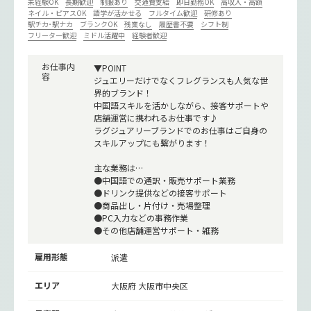
未経験OK
長期歓迎
制服あり
交通費支給
即日勤務OK
高収入・高額
ネイル・ピアスOK
語学が活かせる
フルタイム歓迎
研修あり
駅チカ･駅ナカ
ブランクOK
残業なし
履歴書不要
シフト制
フリーター歓迎
ミドル活躍中
経験者歓迎
お仕事内
▼POINT
容
ジュエリーだけでなくフレグランスも人気な世
界的ブランド！
中国語スキルを活かしながら、接客サポートや
店舗運営に携われるお仕事です♪
ラグジュアリーブランドでのお仕事はご自身の
スキルアップにも繋がります！
主な業務は…
●中国語での通訳・販売サポート業務
●ドリンク提供などの接客サポート
●商品出し・片付け・売場整理
●PC入力などの事務作業
●その他店舗運営サポート・雑務
雇用形態
派遣
エリア
大阪府 大阪市中央区