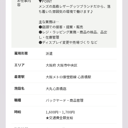
お仕事内
▼POINT
容
メンズの高級レザーグッツブランドだから、落
ち着いた雰囲気の環境で働けます♪
主な業務は…
●店頭での接客・提案・販売
●レジ・ラッピング業務・商品の検品、品出
し・在庫管理
●ディスプレイ変更や売場づくり など
雇用形態
派遣
エリア
大阪府 大阪市中央区
最寄駅
大阪メトロ御堂筋線
心斎橋駅
施設名
大丸心斎橋店
職種
バックヤード・商品管理
時給
1,600円 ~ 1,700円
★交通費全額支給