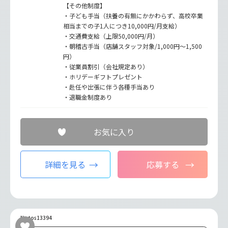
【その他制度】
・子ども手当（扶養の有無にかかわらず、高校卒業
相当までの子1人につき10,000円/月支給）
・交通費支給（上限50,000円/月）
・朝稽古手当（店舗スタッフ対象/1,000円〜1,500
円）
・従業員割引（会社規定あり）
・ホリデーギフトプレゼント
・赴任や出張に伴う各種手当あり
・退職金制度あり
お気に入り
詳細を見る
応募する
No.tos13394