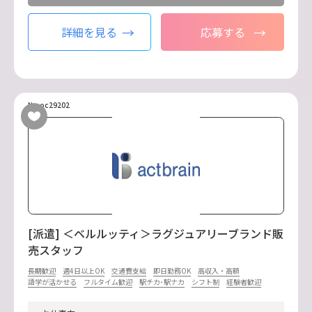
詳細を見る
応募する
No.oc29202
[派遣] ＜ベルルッティ＞ラグジュアリーブランド販
売スタッフ
長期歓迎
週4日以上OK
交通費支給
即日勤務OK
高収入・高額
語学が活かせる
フルタイム歓迎
駅チカ･駅ナカ
シフト制
経験者歓迎