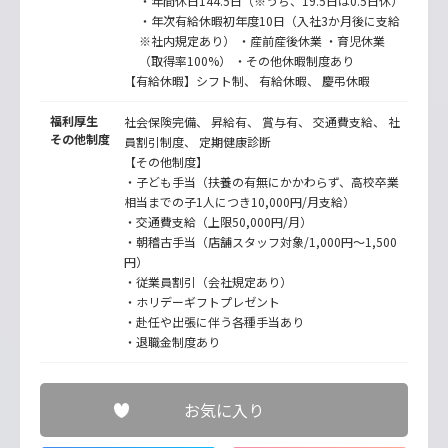
・年間休日144.5日（※うち、19.5日は0.5日休）
・年次有給休暇初年度10日（入社3か月後に支給
※社内規定あり） ・産前産後休業 ・育児休業
（取得率100%） ・その他休暇制度あり
【有給休暇】シフト制、 有給休暇、 慶弔休暇
福利厚生
社会保険完備、 昇給有、 賞与有、 交通費支給、 社
その他制度
員割引制度、 定期健康診断
【その他制度】
・子ども手当（扶養の有無にかかわらず、高校卒業
相当までの子1人につき10,000円/月支給）
・交通費支給（上限50,000円/月）
・朝稽古手当（店舗スタッフ対象/1,000円〜1,500
円）
・従業員割引（会社規定あり）
・ホリデーギフトプレゼント
・赴任や出張に伴う各種手当あり
・退職金制度あり
お気に入り