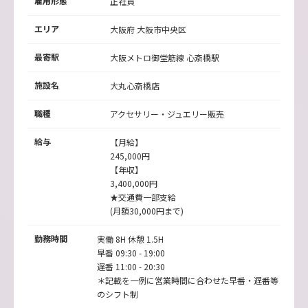
雇用形態
正社員
エリア
大阪府 大阪市中央区
最寄駅
大阪メトロ御堂筋線
心斎橋駅
施設名
大丸心斎橋店
職種
アクセサリー・ジュエリー販売
給与
【月給】
245,000円
【年収】
3,400,000円
★交通費一部支給
(月額30,000円まで)
勤務時間
実働 8H 休憩 1.5H
早番 09:30 - 19:00
遅番 11:00 - 20:30
＊記載を一例に営業時間に合わせた早番・遅番等
のシフト制