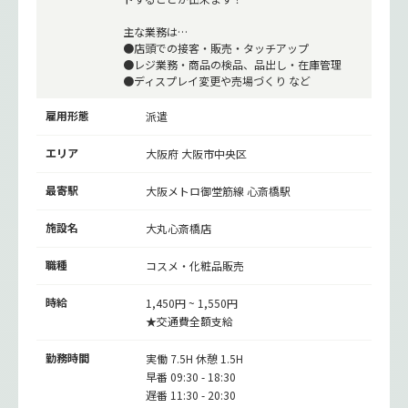
主な業務は…
●店頭での接客・販売・タッチアップ
●レジ業務・商品の検品、品出し・在庫管理
●ディスプレイ変更や売場づくり など
雇用形態
派遣
エリア
大阪府 大阪市中央区
最寄駅
大阪メトロ御堂筋線
心斎橋駅
施設名
大丸心斎橋店
職種
コスメ・化粧品販売
時給
1,450円 ~ 1,550円
★交通費全額支給
勤務時間
実働 7.5H 休憩 1.5H
早番 09:30 - 18:30
遅番 11:30 - 20:30