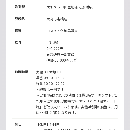
最寄駅
大阪メトロ御堂筋線
心斎橋駅
施設名
大丸心斎橋店
職種
コスメ・化粧品販売
給与
【月給】
240,000円
★交通費一部支給
(月額50,000円まで)
勤務時間
実働 9H 休憩 1H
早番 09:30 - 19:30
遅番 10:30 - 20:30
＊記載は一例です
＊実働4時間または9時間（休憩1時間）のシフト／1
か月単位の変形労働時間制 ＊シロでは「週休2.5日
制」を取り入れております。実働4時間の勤務は、月
に4～5回程度となります。
休日
【休日】144日