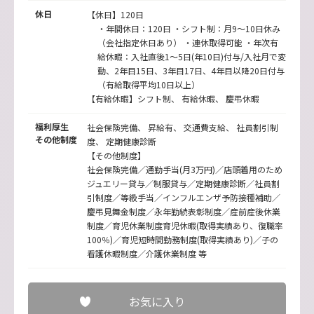
休日
【休日】120日
・年間休日：120日 ・シフト制：月9～10日休み
（会社指定休日あり） ・連休取得可能 ・年次有
給休暇：入社直後1～5日(年10日)付与/入社月で変
動、2年目15日、3年目17日、4年目以降20日付与
（有給取得平均10日以上）
【有給休暇】シフト制、 有給休暇、 慶弔休暇
福利厚生
社会保険完備、 昇給有、 交通費支給、 社員割引制
その他制度
度、 定期健康診断
【その他制度】
社会保険完備／通勤手当(月3万円)／店頭着用のため
ジュエリー貸与／制服貸与／定期健康診断／社員割
引制度／等級手当／インフルエンザ予防接種補助／
慶弔見舞金制度／永年勤続表彰制度／産前産後休業
制度／育児休業制度育児休暇(取得実績あり、復職率
100％)／育児短時間勤務制度(取得実績あり)／子の
看護休暇制度／介護休業制度 等
お気に入り