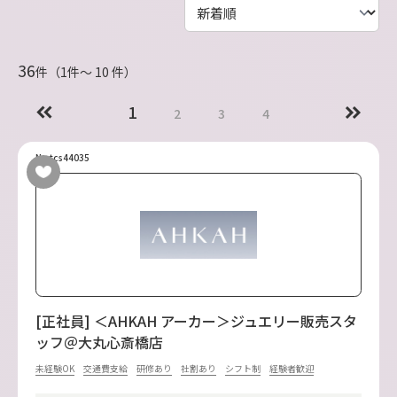
36
件（1件〜 10 件）
1
2
3
4
No.tcs44035
[正社員] ＜AHKAH アーカー＞ジュエリー販売スタ
ッフ＠大丸心斎橋店
未経験OK
交通費支給
研修あり
社割あり
シフト制
経験者歓迎