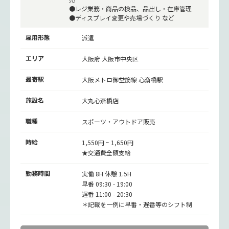
●レジ業務・商品の検品、品出し・在庫管理
●ディスプレイ変更や売場づくり など
雇用形態
派遣
エリア
大阪府 大阪市中央区
最寄駅
大阪メトロ御堂筋線
心斎橋駅
施設名
大丸心斎橋店
職種
スポーツ・アウトドア販売
時給
1,550円 ~ 1,650円
★交通費全額支給
勤務時間
実働 8H 休憩 1.5H
早番 09:30 - 19:00
遅番 11:00 - 20:30
＊記載を一例に早番・遅番等のシフト制