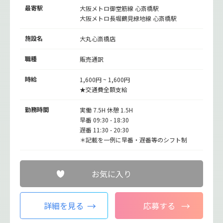
最寄駅
大阪メトロ御堂筋線
心斎橋駅
大阪メトロ長堀鶴見緑地線
心斎橋駅
施設名
大丸心斎橋店
職種
販売通訳
時給
1,600円 ~ 1,600円
★交通費全額支給
勤務時間
実働 7.5H 休憩 1.5H
早番 09:30 - 18:30
遅番 11:30 - 20:30
＊記載を一例に早番・遅番等のシフト制
お気に入り
詳細を見る
応募する