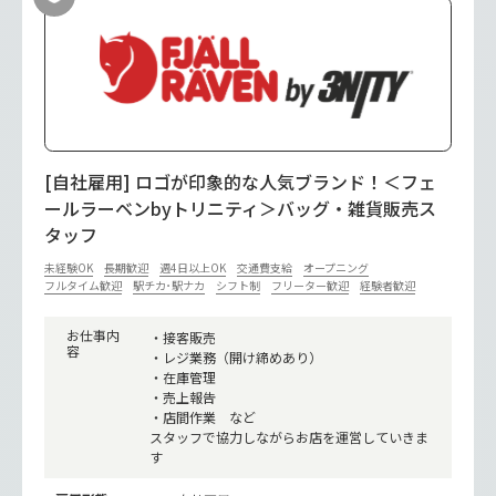
[自社雇用] ロゴが印象的な人気ブランド！＜フェ
ールラーベンbyトリニティ＞バッグ・雑貨販売ス
タッフ
未経験OK
長期歓迎
週4日以上OK
交通費支給
オープニング
フルタイム歓迎
駅チカ･駅ナカ
シフト制
フリーター歓迎
経験者歓迎
お仕事内
・接客販売
容
・レジ業務（開け締めあり）
・在庫管理
・売上報告
・店間作業 など
スタッフで協力しながらお店を運営していきま
す