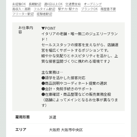
未経験OK
長期歓迎
週4日以上OK
交通費支給
オープニング
高収入・高額
フルタイム歓迎
駅チカ･駅ナカ
ブランクOK
履歴書不要
フリーター歓迎
経験者歓迎
お仕事内
▼POINT
容
イタリアの老舗・唯一無二のジュエリーブラン
ド！
セールススタッフの接客を支えながら、店舗運
営を幅広くサポートするポジションです。
細やかな気配りとホスピタリティを活かし、上
質な接客空間づくりに携われる環境です♪
主な業務は…
●語学を活かした接客対応
●商品説明やコーディネート提案の通訳
●会計・免税手続きのサポート
●在庫確認・商品整理などの販売業務全般
（店舗によってメインとなるお仕事が異なりま
す）
雇用形態
派遣
エリア
大阪府 大阪市中央区