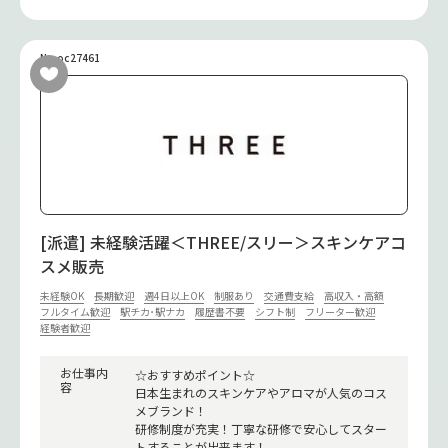
No.oc27461
[派遣] 未経験活躍＜THREE/スリー＞スキンケアコ
スメ販売
未経験OK
長期歓迎
週4日以上OK
制服あり
交通費支給
高収入・高額
フルタイム歓迎
駅チカ･駅ナカ
履歴書不要
シフト制
フリーター歓迎
経験者歓迎
お仕事内
☆おすすめポイント☆
容
日本生まれのスキンケアやアロマが人気のコス
メブランド！
研修制度が充実！丁寧な研修で安心してスター
トすることが出来ます！