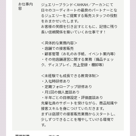
お仕事内
ジュエリーブランド＜AHKAH／アーカ＞にて
容
日々のコーディネートの最良のパートナーとな
るジュエリーをご提案する販売スタッフの役割
をおまかせいたします。
お客様の笑顔を引き出すとともに、記憶に残り
長い信頼関係を築いていくお仕事です！
＜具体的な業務内容＞
・店舗での接客販売
・顧客管理（お礼のお手紙、イベント案内等）
・その他店舗運営に関する業務（備品チェッ
ク、ディスプレイ、売上登録・棚卸等）
＜未経験でも成長できる教育体制＞
・入社時研修あり
・定期フォローアップ研修あり
・月1回の個人面談あり
・半年ごとの目標設定・評価面談あり
先輩社員のサポートを受けながら、商品知識や
接客スキルを身につけていただきます。
まずは店頭での接客販売業務からスタートし、
少しずつできることを増やしていける環境で
す。