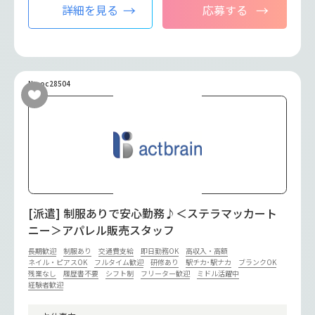
詳細を見る
応募する
No.oc28504
[派遣] 制服ありで安心勤務♪＜ステラマッカート
ニー＞アパレル販売スタッフ
長期歓迎
制服あり
交通費支給
即日勤務OK
高収入・高額
ネイル・ピアスOK
フルタイム歓迎
研修あり
駅チカ･駅ナカ
ブランクOK
残業なし
履歴書不要
シフト制
フリーター歓迎
ミドル活躍中
経験者歓迎