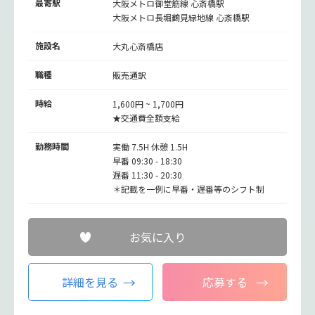
最寄駅
大阪メトロ御堂筋線
心斎橋駅
大阪メトロ長堀鶴見緑地線
心斎橋駅
施設名
大丸心斎橋店
職種
販売通訳
時給
1,600円 ~ 1,700円
★交通費全額支給
勤務時間
実働 7.5H 休憩 1.5H
早番 09:30 - 18:30
遅番 11:30 - 20:30
＊記載を一例に早番・遅番等のシフト制
お気に入り
詳細を見る
応募する