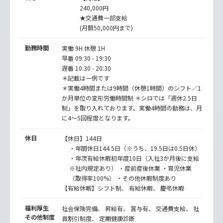
240,000円
★交通費一部支給
(月額50,000円まで)
勤務時間
実働 9H 休憩 1H
早番 09:30 - 19:30
遅番 10:30 - 20:30
＊記載は一例です
＊実働4時間または9時間（休憩1時間）のシフト／1
か月単位の変形労働時間制 ＊シロでは「週休2.5日
制」を取り入れております。実働4時間の勤務は、月
に4～5回程度となります。
休日
【休日】144日
・年間休日144.5日（※うち、19.5日は0.5日休）
・年次有給休暇初年度10日（入社3か月後に支給
※社内規定あり） ・産前産後休業 ・育児休業
（取得率100%） ・その他休暇制度あり
【有給休暇】シフト制、 有給休暇、 慶弔休暇
福利厚生
社会保険完備、 昇給有、 賞与有、 交通費支給、 社
その他制度
員割引制度、 定期健康診断