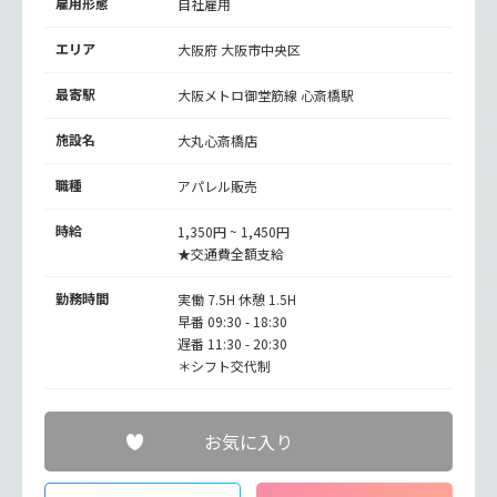
雇用形態
自社雇用
エリア
大阪府 大阪市中央区
最寄駅
大阪メトロ御堂筋線
心斎橋駅
施設名
大丸心斎橋店
職種
アパレル販売
時給
1,350円 ~ 1,450円
★交通費全額支給
勤務時間
実働 7.5H 休憩 1.5H
早番 09:30 - 18:30
遅番 11:30 - 20:30
＊シフト交代制
お気に入り