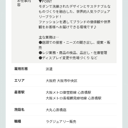
お仕事内
▼POINT
容
モダンで洗練されたデザインとサステナブルな
ものづくりを融合した、世界的人気ラグジュア
リーブランド！
ファッションを通してブランドの価値観や世界
観をお客様へお届けできる環境です♪
主な業務は…
●店頭での接客・ニーズの聞き出し、提案・販
売
●レジ業務・商品の検品、品出し・在庫管理
●ディスプレイ変更や売場づくり など
雇用形態
派遣
エリア
大阪府 大阪市中央区
最寄駅
大阪メトロ御堂筋線
心斎橋駅
大阪メトロ長堀鶴見緑地線
心斎橋駅
施設名
大丸心斎橋店
職種
ラグジュアリー販売