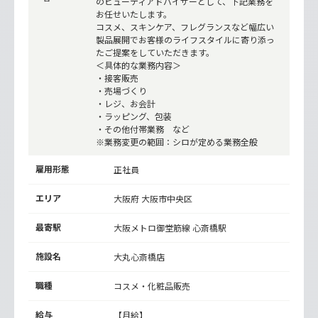
のビューティアドバイザーとして、下記業務を
お任せいたします。
コスメ、スキンケア、フレグランスなど幅広い
製品展開でお客様のライフスタイルに寄り添っ
たご提案をしていただきます。
＜具体的な業務内容＞
・接客販売
・売場づくり
・レジ、お会計
・ラッピング、包装
・その他付帯業務 など
※業務変更の範囲：シロが定める業務全般
雇用形態
正社員
エリア
大阪府 大阪市中央区
最寄駅
大阪メトロ御堂筋線
心斎橋駅
施設名
大丸心斎橋店
職種
コスメ・化粧品販売
給与
【月給】