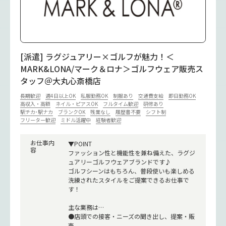
[派遣] ラグジュアリー×ゴルフが魅力！＜
MARK&LONA/マーク＆ロナ＞ゴルフウェア販売ス
タッフ＠大丸心斎橋店
長期歓迎
週4日以上OK
私服勤務OK
制服あり
交通費支給
即日勤務OK
高収入・高額
ネイル・ピアスOK
フルタイム歓迎
研修あり
駅チカ･駅ナカ
ブランクOK
残業なし
履歴書不要
シフト制
フリーター歓迎
ミドル活躍中
経験者歓迎
お仕事内
▼POINT
容
ファッション性と機能性を兼ね備えた、ラグジ
ュアリーゴルフウェアブランドです♪
ゴルフシーンはもちろん、普段使いも楽しめる
洗練されたスタイルをご提案できるお仕事で
す！
主な業務は…
●店頭での接客・ニーズの聞き出し、提案・販
売