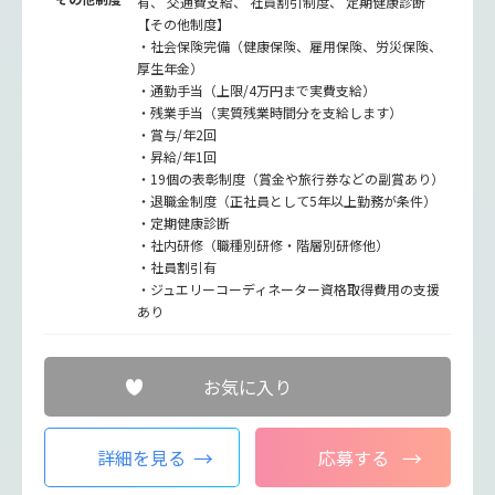
有、 交通費支給、 社員割引制度、 定期健康診断
【その他制度】
・社会保険完備（健康保険、雇用保険、労災保険、
厚生年金）
・通勤手当（上限/4万円まで実費支給）
・残業手当（実質残業時間分を支給します）
・賞与/年2回
・昇給/年1回
・19個の表彰制度（賞金や旅行券などの副賞あり）
・退職金制度（正社員として5年以上勤務が条件）
・定期健康診断
・社内研修（職種別研修・階層別研修他）
・社員割引有
・ジュエリーコーディネーター資格取得費用の支援
あり
お気に入り
詳細を見る
応募する