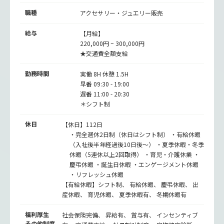
職種
アクセサリー・ジュエリー販売
給与
【月給】
220,000円 ~ 300,000円
★交通費全額支給
勤務時間
実働 8H 休憩 1.5H
早番 09:30 - 19:00
遅番 11:00 - 20:30
＊シフト制
休日
【休日】112日
・完全週休2日制（休日はシフト制） ・有給休暇
（入社後半年経過後10日後～） ・夏季休暇・冬季
休暇（5連休以上2回取得） ・育児・介護休業 ・
慶弔休暇 ・誕生日休暇 ・エンゲージメント休暇
・リフレッシュ休暇
【有給休暇】シフト制、 有給休暇、 慶弔休暇、 出
産休暇、 育児休暇、 夏季休暇有、 冬期休暇有
福利厚生
社会保険完備、 昇給有、 賞与有、 インセンティブ
その他制度