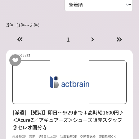
3
件（1件〜 3 件）
1
No.to13532
[派遣] 【短期】即日～9/29まで＊高時給1600円♪
＜AcureZ／アキュアーズ＞シューズ販売スタッフ
＠セレオ国分寺
未経験OK
短期
週4日以上OK
私服勤務OK
交通費支給
即日勤務OK