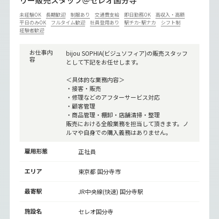
リー販売スタッフ＠セレオ国分寺
未経験OK
長期歓迎
制服あり
交通費支給
即日勤務OK
高収入・高額
平日のみOK
フルタイム歓迎
社員登用あり
駅チカ･駅ナカ
シフト制
経験者歓迎
お仕事内
bijou SOPHIA(ビジュソフィア)の販売スタッフ
容
として下記をお任せします。
＜具体的な業務内容＞
・接客・販売
・修理などのアフターサービス対応
・顧客管理
・商品管理・棚卸・店舗清掃・整理
販売における全般業務を担当して頂きます。ノ
ルマや自身での購入義務はありません。
雇用形態
正社員
エリア
東京都 国分寺市
最寄駅
JR中央線(快速)
国分寺駅
施設名
セレオ国分寺