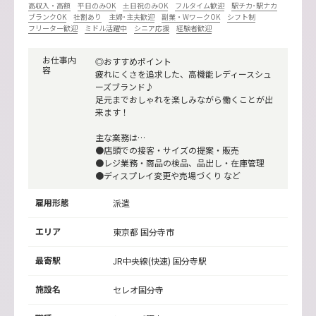
高収入・高額
平日のみOK
土日祝のみOK
フルタイム歓迎
駅チカ･駅ナカ
ブランクOK
社割あり
主婦･主夫歓迎
副業・WワークOK
シフト制
フリーター歓迎
ミドル活躍中
シニア応援
経験者歓迎
お仕事内
◎おすすめポイント
容
疲れにくさを追求した、高機能レディースシュ
ーズブランド♪
足元までおしゃれを楽しみながら働くことが出
来ます！
主な業務は…
●店頭での接客・サイズの提案・販売
●レジ業務・商品の検品、品出し・在庫管理
●ディスプレイ変更や売場づくり など
雇用形態
派遣
エリア
東京都 国分寺市
最寄駅
JR中央線(快速)
国分寺駅
施設名
セレオ国分寺