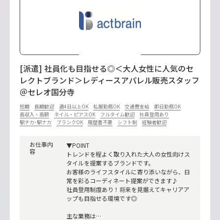
[派遣] 社員化も目指せる◎＜大人女性に人気のセ
レクトブランド＞レディースアパレル販売スタッフ
＠セレオ国分寺
短期
長期歓迎
週4日以上OK
私服勤務OK
交通費支給
即日勤務OK
高収入・高額
ネイル・ピアスOK
フルタイム歓迎
社員登用あり
駅チカ･駅ナカ
ブランクOK
履歴書不要
シフト制
経験者歓迎
お仕事内
▼POINT
容
トレンドを程よく取り入れた大人の女性向けス
タイルを提案するブランドです。
お客様のライフスタイルに寄り添いながら、日
常を彩るコーディネート提案ができます♪
社員登用制度あり！将来を見据えてキャリアア
ップも目指せる環境です◎
主な業務は…