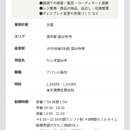
●店頭での接客・販売・コーディネート提案
●レジ業務・商品の検品、品出し・在庫管理
●ディスプレイ変更や売場づくり など
雇用形態
派遣
エリア
東京都 国分寺市
最寄駅
JR中央線(快速)
国分寺駅
施設名
セレオ国分寺
職種
アパレル販売
時給
1,600円 ~ 1,650円
★交通費全額支給
勤務時間
実働 7.5H 休憩 1.5H
早番 09:30 - 18:30
遅番 13:00 - 21:00
＊9:30～21:00の間でシフト制 ＊8時間のフルタイム
勤務希望の方もご相談OK♪