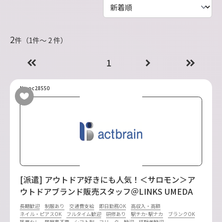
2
件（1件〜 2 件）
1
No.oc28550
[派遣] アウトドア好きにも人気！＜サロモン＞ア
ウトドアブランド販売スタッフ＠LINKS UMEDA
長期歓迎
制服あり
交通費支給
即日勤務OK
高収入・高額
ネイル・ピアスOK
フルタイム歓迎
研修あり
駅チカ･駅ナカ
ブランクOK
残業なし
履歴書不要
シフト制
フリーター歓迎
経験者歓迎