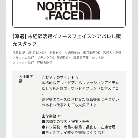
[派遣] 未経験活躍＜ノースフェイス＞アパレル販
売スタッフ
長期歓迎
週4日以上OK
制服あり
交通費支給
即日勤務OK
高収入・高額
フルタイム歓迎
ブランクOK
車通勤OK
履歴書不要
シフト制
フリーター歓迎
経験者歓迎
お仕事内
☆おすすめポイント☆
容
本格的なアウトドアからファッションアイテム
としても人気のアウトドアブランドと言えばこ
こ！
お客様のニーズに合わせた商品提案はやりがい
のあるお仕事としても人気です♪
主な業務は…
●店頭での接客・提案・販売
●レジ業務・商品の検品、品出し・在庫管理
●ディスプレイ変更や売場づくり など