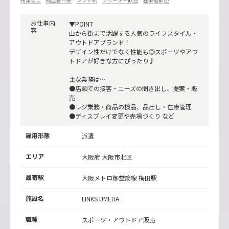
お仕事内
▼POINT
容
山から街まで活躍する人気のライフスタイル・
アウトドアブランド！
デザイン性だけでなく性能も◎スポーツやアウ
トドアが好きな方にぴったり♪
主な業務は…
●店頭での接客・ニーズの聞き出し、提案・販
売
●レジ業務・商品の検品、品出し・在庫管理
●ディスプレイ変更や売場づくり など
雇用形態
派遣
エリア
大阪府 大阪市北区
最寄駅
大阪メトロ御堂筋線
梅田駅
施設名
LINKS UMEDA
職種
スポーツ・アウトドア販売