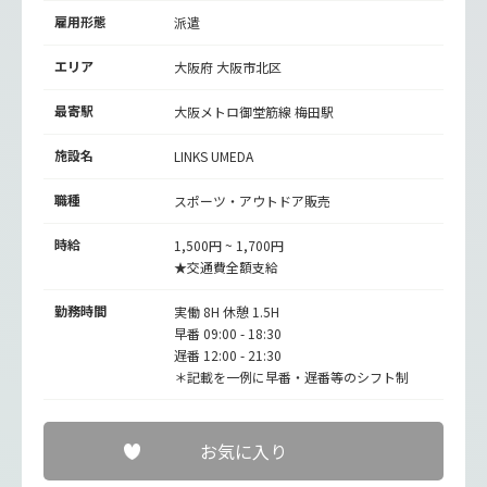
雇用形態
派遣
エリア
大阪府 大阪市北区
最寄駅
大阪メトロ御堂筋線
梅田駅
施設名
LINKS UMEDA
職種
スポーツ・アウトドア販売
時給
1,500円 ~ 1,700円
★交通費全額支給
勤務時間
実働 8H 休憩 1.5H
早番 09:00 - 18:30
遅番 12:00 - 21:30
＊記載を一例に早番・遅番等のシフト制
お気に入り