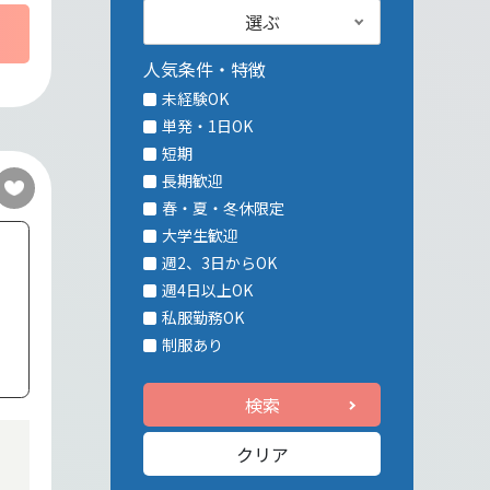
選ぶ
人気条件・特徴
未経験OK
単発・1日OK
短期
長期歓迎
春・夏・冬休限定
大学生歓迎
週2、3日からOK
週4日以上OK
私服勤務OK
制服あり
検索
クリア