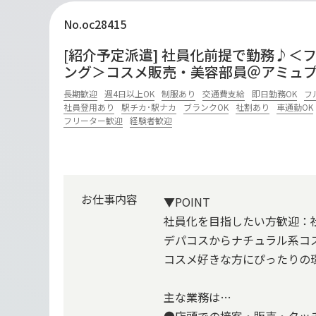
No.oc28415
[紹介予定派遣] 社員化前提で勤務♪＜
ング＞コスメ販売・美容部員＠アミュ
長期歓迎
週4日以上OK
制服あり
交通費支給
即日勤務OK
フ
社員登用あり
駅チカ･駅ナカ
ブランクOK
社割あり
車通勤OK
フリーター歓迎
経験者歓迎
お仕事内容
▼POINT
社員化を目指したい方歓迎：
デパコスからナチュラル系コ
コスメ好きな方にぴったりの
主な業務は…