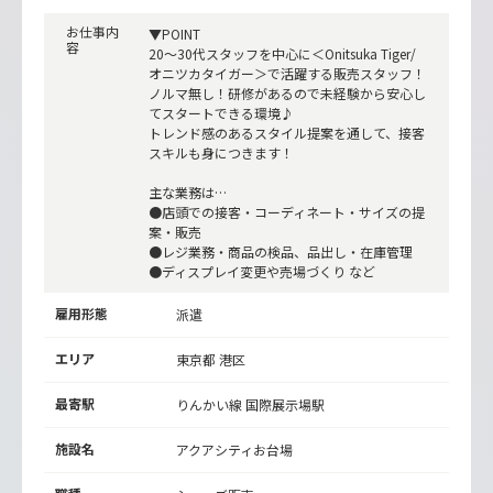
お仕事内
▼POINT
容
20～30代スタッフを中心に＜Onitsuka Tiger/
オニツカタイガー＞で活躍する販売スタッフ！
ノルマ無し！研修があるので未経験から安心し
てスタートできる環境♪
トレンド感のあるスタイル提案を通して、接客
スキルも身につきます！
主な業務は…
●店頭での接客・コーディネート・サイズの提
案・販売
●レジ業務・商品の検品、品出し・在庫管理
●ディスプレイ変更や売場づくり など
雇用形態
派遣
エリア
東京都 港区
最寄駅
りんかい線
国際展示場駅
施設名
アクアシティお台場