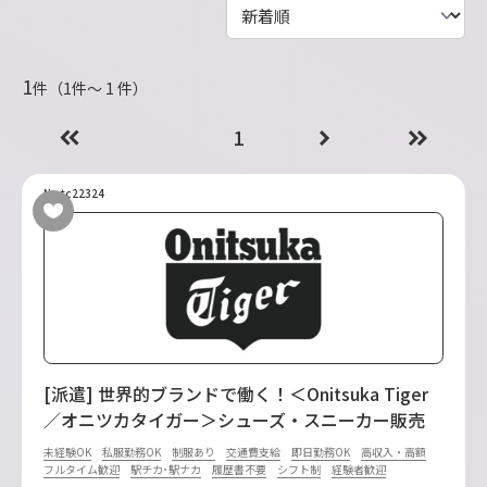
1
件（1件〜 1 件）
1
No.tc22324
[派遣] 世界的ブランドで働く！＜Onitsuka Tiger
／オニツカタイガー＞シューズ・スニーカー販売
未経験OK
私服勤務OK
制服あり
交通費支給
即日勤務OK
高収入・高額
フルタイム歓迎
駅チカ･駅ナカ
履歴書不要
シフト制
経験者歓迎