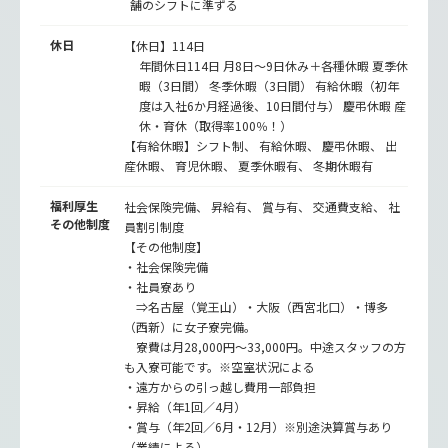
舗のシフトに準ずる
休日
【休日】114日
年間休日114日 月8日～9日休み＋各種休暇 夏季休
暇（3日間） 冬季休暇（3日間） 有給休暇（初年
度は入社6か月経過後、10日間付与） 慶弔休暇 産
休・育休（取得率100％！）
【有給休暇】シフト制、 有給休暇、 慶弔休暇、 出
産休暇、 育児休暇、 夏季休暇有、 冬期休暇有
福利厚生
社会保険完備、 昇給有、 賞与有、 交通費支給、 社
その他制度
員割引制度
【その他制度】
・社会保険完備
・社員寮あり
⇒名古屋（覚王山）・大阪（西宮北口）・博多
（西新）に女子寮完備。
寮費は月28,000円～33,000円。中途スタッフの方
も入寮可能です。※空室状況による
・遠方からの引っ越し費用一部負担
・昇給（年1回／4月）
・賞与（年2回／6月・12月）※別途決算賞与あり
（業績による）