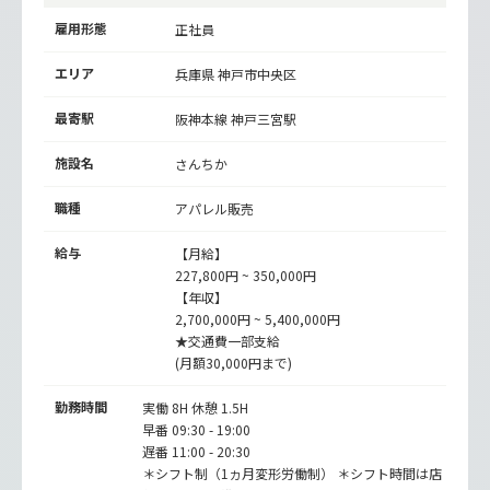
雇用形態
正社員
エリア
兵庫県 神戸市中央区
最寄駅
阪神本線
神戸三宮駅
施設名
さんちか
職種
アパレル販売
給与
【月給】
227,800円 ~ 350,000円
【年収】
2,700,000円 ~ 5,400,000円
★交通費一部支給
(月額30,000円まで)
勤務時間
実働 8H 休憩 1.5H
早番 09:30 - 19:00
遅番 11:00 - 20:30
＊シフト制（1ヵ月変形労働制） ＊シフト時間は店