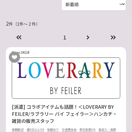
2
件（1件〜 2 件）
1
No.oc29228
[派遣] コラボアイテムも話題！＜LOVERARY BY
FEILER/ラブラリー バイ フェイラー＞ハンカチ・
雑貨の販売スタッフ
長期歓迎
週4日以上OK
制服あり
交通費支給
即日勤務OK
高収入・高額