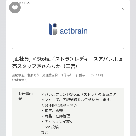
No.tcs24127
[正社員] ＜Stola.／ストラ＞レディースアパレル販
売スタッフ＠さんちか（三宮）
長期歓迎
制服あり
交通費支給
研修あり
社割あり
シフト制
経験者歓迎
お仕事内
アパレルブランドStola.（ストラ）の販売スタ
容
ッフとして、下記業務をお任せいたします。
＜具体的な業務内容＞
・接客、販売
・商品、在庫管理
・ディスプレイ変更
・SNS投稿
など