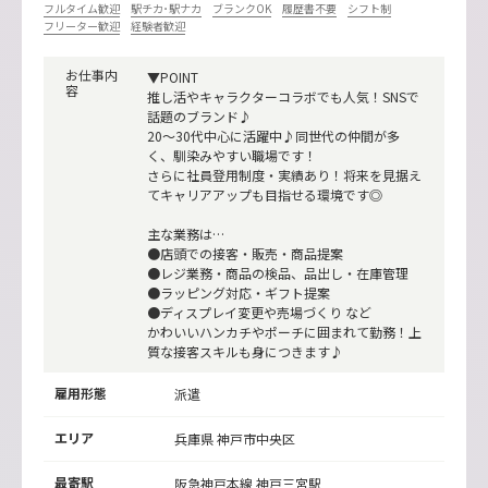
フルタイム歓迎
駅チカ･駅ナカ
ブランクOK
履歴書不要
シフト制
フリーター歓迎
経験者歓迎
お仕事内
▼POINT
容
推し活やキャラクターコラボでも人気！SNSで
話題のブランド♪
20〜30代中心に活躍中♪同世代の仲間が多
く、馴染みやすい職場です！
さらに社員登用制度・実績あり！将来を見据え
てキャリアアップも目指せる環境です◎
主な業務は…
●店頭での接客・販売・商品提案
●レジ業務・商品の検品、品出し・在庫管理
●ラッピング対応・ギフト提案
●ディスプレイ変更や売場づくり など
かわいいハンカチやポーチに囲まれて勤務！上
質な接客スキルも身につきます♪
雇用形態
派遣
エリア
兵庫県 神戸市中央区
最寄駅
阪急神戸本線
神戸三宮駅