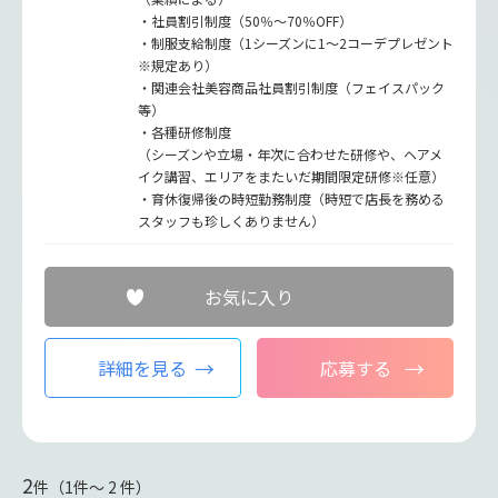
・社員割引制度（50％～70％OFF）
・制服支給制度（1シーズンに1～2コーデプレゼント
※規定あり）
・関連会社美容商品社員割引制度（フェイスパック
等）
・各種研修制度
（シーズンや立場・年次に合わせた研修や、ヘアメ
イク講習、エリアをまたいだ期間限定研修※任意）
・育休復帰後の時短勤務制度（時短で店長を務める
スタッフも珍しくありません）
お気に入り
詳細を見る
応募する
2
件（1件〜 2 件）