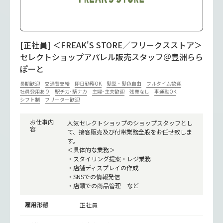
[正社員] ＜FREAK'S STORE／フリークスストア＞
セレクトショップアパレル販売スタッフ＠豊洲らら
ぽーと
長期歓迎
交通費支給
即日勤務OK
髪型・髪色自由
フルタイム歓迎
社員登用あり
駅チカ･駅ナカ
主婦･主夫歓迎
残業なし
車通勤OK
シフト制
フリーター歓迎
お仕事内
人気セレクトショップのショップスタッフとし
容
て、接客販売及び付帯業務全般をお任せ致しま
す。
＜具体的な業務＞
・スタイリング提案・レジ業務
・店舗ディスプレイの作成
・SNSでの情報発信
・店頭での商品管理 など
雇用形態
正社員