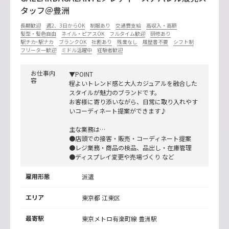
タッフ＠豊洲
長期歓迎
週2、3日からOK
制服あり
交通費支給
高収入・高額
髪型・髪色自由
ネイル・ピアスOK
フルタイム歓迎
研修あり
駅チカ･駅ナカ
ブランクOK
社割あり
残業なし
履歴書不要
シフト制
フリーター歓迎
ミドル活躍中
経験者歓迎
お仕事内
▼POINT
容
程よいトレンド感と大人カジュアルを融合した
スタイルが魅力のブランドです。
お客様に寄り添いながら、日常に取り入れやす
いコーディネート提案ができます♪
主な業務は…
●店頭での接客・販売・コーディネート提案
●レジ業務・商品の検品、品出し・在庫管理
●ディスプレイ変更や売場づくり など
雇用形態
派遣
エリア
東京都 江東区
最寄駅
東京メトロ有楽町線
豊洲駅