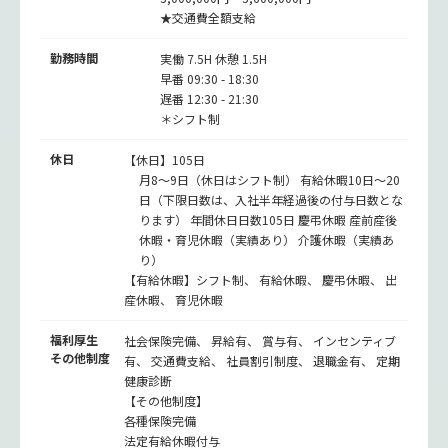
★交通費全額支給
勤務時間
実働 7.5H 休憩 1.5H
早番 09:30 - 18:30
遅番 12:30 - 21:30
＊シフト制
休日
【休日】105日
月8～9日（休日はシフト制） 有給休暇10日～20
日（下限日数は、入社半年経過後の付与日数とな
ります） 年間休日日数105日 慶弔休暇 産前産後
休暇・育児休暇（実績あり） 介護休暇（実績あ
り）
【有給休暇】シフト制、 有給休暇、 慶弔休暇、 出
産休暇、 育児休暇
福利厚生
社会保険完備、 昇給有、 賞与有、 インセンティブ
その他制度
有、 交通費支給、 社員割引制度、 退職金有、 定期
健康診断
【その他制度】
各種保険完備
法定有給休暇付与