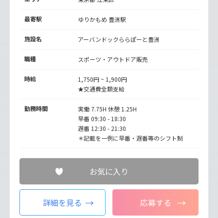
最寄駅
ゆりかもめ
豊洲駅
施設名
アーバンドックららぽーと豊洲
職種
スポーツ・アウトドア販売
時給
1,750円 ~ 1,900円
★交通費全額支給
勤務時間
実働 7.75H 休憩 1.25H
早番 09:30 - 18:30
遅番 12:30 - 21:30
＊記載を一例に早番・遅番等のシフト制
お気に入り
詳細を見る
応募する