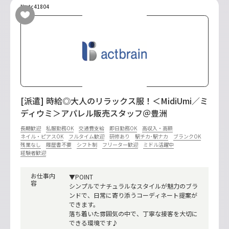
No.tc41804
[派遣] 時給◎大人のリラックス服！＜MidiUmi／ミ
ディウミ＞アパレル販売スタッフ＠豊洲
長期歓迎
私服勤務OK
交通費支給
即日勤務OK
高収入・高額
ネイル・ピアスOK
フルタイム歓迎
研修あり
駅チカ･駅ナカ
ブランクOK
残業なし
履歴書不要
シフト制
フリーター歓迎
ミドル活躍中
経験者歓迎
お仕事内
▼POINT
容
シンプルでナチュラルなスタイルが魅力のブラ
ンドで、日常に寄り添うコーディネート提案が
できます。
落ち着いた雰囲気の中で、丁寧な接客を大切に
できる環境です♪