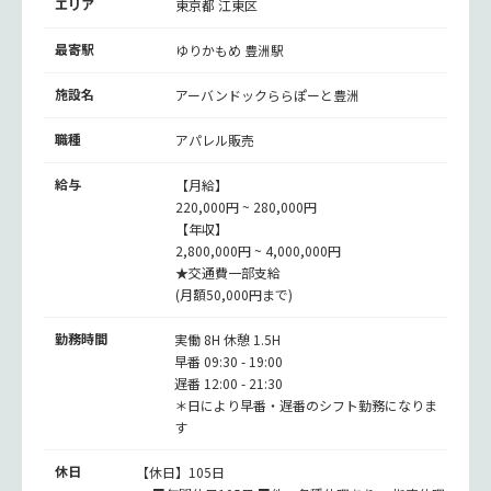
エリア
東京都 江東区
最寄駅
ゆりかもめ
豊洲駅
施設名
アーバンドックららぽーと豊洲
職種
アパレル販売
給与
【月給】
220,000円 ~ 280,000円
【年収】
2,800,000円 ~ 4,000,000円
★交通費一部支給
(月額50,000円まで)
勤務時間
実働 8H 休憩 1.5H
早番 09:30 - 19:00
遅番 12:00 - 21:30
＊日により早番・遅番のシフト勤務になりま
す
休日
【休日】105日