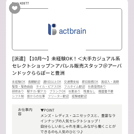
No.tc43877
[派遣] 【10月～】未経験OK！＜大手カジュアル系
セレクトショップ＞アパレル販売スタッフ＠アーバ
ンドックららぽーと豊洲
未経験OK
長期歓迎
週4日以上OK
交通費支給
即日勤務OK
高収入・高額
髪型・髪色自由
ネイル・ピアスOK
フルタイム歓迎
社員登用あり
研修あり
駅チカ･駅ナカ
ブランクOK
社割あり
残業なし
履歴書不要
シフト制
昼からの仕事
フリーター歓迎
経験者歓迎
お仕事内
▼POINT
容
メンズ・レディス・ユニセックスと、豊富なラ
インナップの人気セレクトショップ！
自分らしいおしゃれを楽しみながら働くことが
できるのも人気のひとつ♪