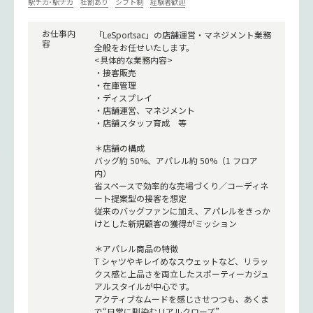
駅チカ･駅ナカ
社割あり
シフト制
経験者歓迎
お仕事内
「LeSportsac」の店舗運営・マネジメント業務
容
全般をお任せいたします。
<具体的な業務内容>
・接客販売
・在庫管理
・ディスプレイ
・店舗運営、マネジメント
・店舗スタッフ育成 等
＊店舗の構成
バッグ約 50%、アパレル約 50%（1 フロア
内）
省スペースで効率的な売場づくり／コーディネ
ート提案型の接客を想定
従来のバッグファンに加え、アパレルをきっか
けとした新規顧客の獲得がミッション
＊アパレル商品の特徴
T シャツやキレイめなスウェットなど、リラッ
クス感と上品さを両立したスポーティーカジュ
アルスタイルが中心です。
アクティブなムードを感じさせつつも、あくま
で“日常に馴染むリアルクローズ”。