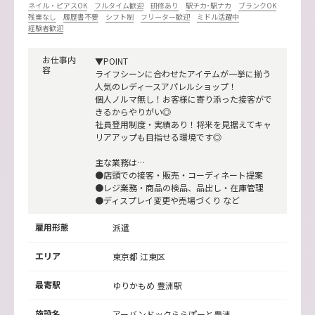
ネイル・ピアスOK
フルタイム歓迎
研修あり
駅チカ･駅ナカ
ブランクOK
残業なし
履歴書不要
シフト制
フリーター歓迎
ミドル活躍中
経験者歓迎
お仕事内
▼POINT
容
ライフシーンに合わせたアイテムが一挙に揃う
人気のレディースアパレルショップ！
個人ノルマ無し！お客様に寄り添った接客がで
きるからやりがい◎
社員登用制度・実績あり！将来を見据えてキャ
リアアップも目指せる環境です◎
主な業務は…
●店頭での接客・販売・コーディネート提案
●レジ業務・商品の検品、品出し・在庫管理
●ディスプレイ変更や売場づくり など
雇用形態
派遣
エリア
東京都 江東区
最寄駅
ゆりかもめ
豊洲駅
施設名
アーバンドックららぽーと豊洲