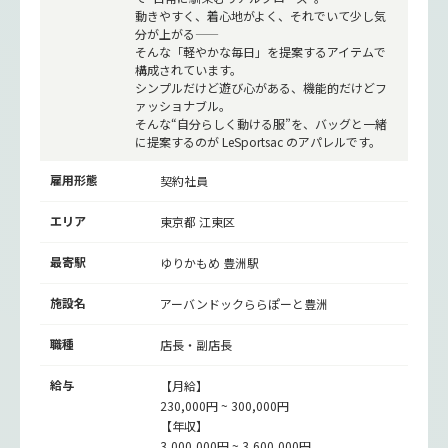
動きやすく、着心地がよく、それでいて少し気
分が上がる——
そんな「軽やかな毎日」を提案するアイテムで
構成されています。
シンプルだけど遊び心がある、機能的だけどフ
ァッショナブル。
そんな“自分らしく動ける服”を、バッグと一緒
に提案するのが LeSportsac のアパレルです。
雇用形態
契約社員
エリア
東京都 江東区
最寄駅
ゆりかもめ
豊洲駅
施設名
アーバンドックららぽーと豊洲
職種
店長・副店長
給与
【月給】
230,000円 ~ 300,000円
【年収】
3,000,000円 ~ 3,600,000円