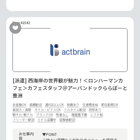
No.tc42542
[派遣] 西海岸の世界観が魅力！＜ロンハーマンカ
フェ＞カフェスタッフ＠アーバンドックららぽーと
豊洲
未経験OK
長期歓迎
週4日以上OK
制服あり
交通費支給
即日勤務OK
高収入・高額
ネイル・ピアスOK
フルタイム歓迎
研修あり
駅チカ･駅ナカ
ブランクOK
残業なし
履歴書不要
シフト制
フリーター歓迎
ミドル活躍中
経験者歓迎
お仕事内
▼POINT
容
心地よい空間とこだわりのメニューを提供す