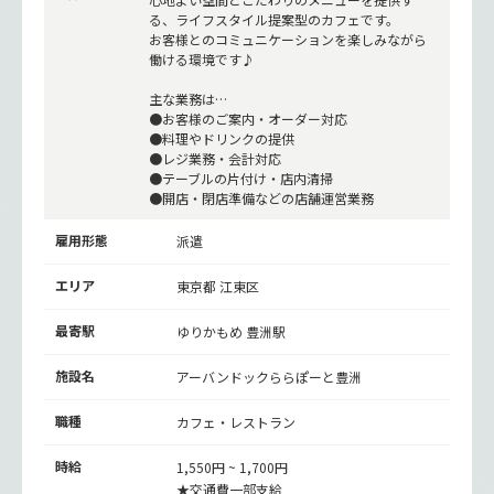
る、ライフスタイル提案型のカフェです。
お客様とのコミュニケーションを楽しみながら
働ける環境です♪
主な業務は…
●お客様のご案内・オーダー対応
●料理やドリンクの提供
●レジ業務・会計対応
●テーブルの片付け・店内清掃
●開店・閉店準備などの店舗運営業務
雇用形態
派遣
エリア
東京都 江東区
最寄駅
ゆりかもめ
豊洲駅
施設名
アーバンドックららぽーと豊洲
職種
カフェ・レストラン
時給
1,550円 ~ 1,700円
★交通費一部支給