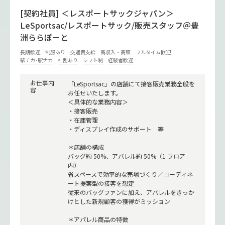
[契約社員] ＜レスポートサックジャパン＞
LeSportsac/レスポートサック/販売スタッフ＠豊
洲ららぽーと
長期歓迎
制服あり
交通費支給
高収入・高額
フルタイム歓迎
駅チカ･駅ナカ
社割あり
シフト制
経験者歓迎
お仕事内
「LeSportsac」の店舗にて接客販売業務全般を
容
お任せいたします。
＜具体的な業務内容＞
・接客販売
・在庫管理
・ディスプレイ作成のサポート 等
＊店舗の構成
バッグ約 50%、アパレル約 50%（1 フロア
内）
省スペースで効率的な売場づくり／コーディネ
ート提案型の接客を想定
従来のバッグファンに加え、アパレルをきっか
けとした新規顧客の獲得がミッション
＊アパレル商品の特徴