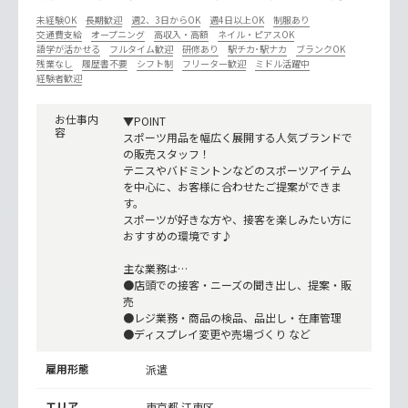
未経験OK
長期歓迎
週2、3日からOK
週4日以上OK
制服あり
交通費支給
オープニング
高収入・高額
ネイル・ピアスOK
語学が活かせる
フルタイム歓迎
研修あり
駅チカ･駅ナカ
ブランクOK
残業なし
履歴書不要
シフト制
フリーター歓迎
ミドル活躍中
経験者歓迎
お仕事内
▼POINT
容
スポーツ用品を幅広く展開する人気ブランドで
の販売スタッフ！
テニスやバドミントンなどのスポーツアイテム
を中心に、お客様に合わせたご提案ができま
す。
スポーツが好きな方や、接客を楽しみたい方に
おすすめの環境です♪
主な業務は…
●店頭での接客・ニーズの聞き出し、提案・販
売
●レジ業務・商品の検品、品出し・在庫管理
●ディスプレイ変更や売場づくり など
雇用形態
派遣
エリア
東京都 江東区