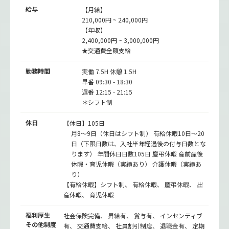
給与
【月給】
210,000円 ~ 240,000円
【年収】
2,400,000円 ~ 3,000,000円
★交通費全額支給
勤務時間
実働 7.5H 休憩 1.5H
早番 09:30 - 18:30
遅番 12:15 - 21:15
＊シフト制
休日
【休日】105日
月8～9日（休日はシフト制） 有給休暇10日～20
日（下限日数は、入社半年経過後の付与日数とな
ります） 年間休日日数105日 慶弔休暇 産前産後
休暇・育児休暇（実績あり） 介護休暇（実績あ
り）
【有給休暇】シフト制、 有給休暇、 慶弔休暇、 出
産休暇、 育児休暇
福利厚生
社会保険完備、 昇給有、 賞与有、 インセンティブ
その他制度
有、 交通費支給、 社員割引制度、 退職金有、 定期