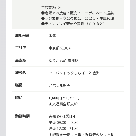
主な業務は…
●店頭での接客・販売・コーディネート提案
●レジ業務・商品の検品、品出し・在庫管理
●ディスプレイ変更や売場づくり など
雇用形態
派遣
エリア
東京都 江東区
最寄駅
ゆりかもめ
豊洲駅
施設名
アーバンドックららぽーと豊洲
職種
アパレル販売
時給
1,600円 ~ 1,700円
★交通費全額支給
勤務時間
実働 8H 休憩 1H
早番 09:30 - 18:30
遅番 12:30 - 21:30
＊記載を一例に早番・遅番等のシフト制