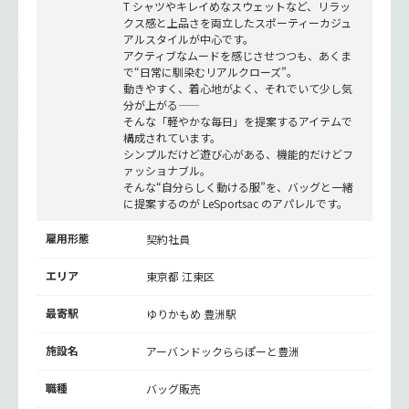
T シャツやキレイめなスウェットなど、リラッ
クス感と上品さを両立したスポーティーカジュ
アルスタイルが中心です。
アクティブなムードを感じさせつつも、あくま
で“日常に馴染むリアルクローズ”。
動きやすく、着心地がよく、それでいて少し気
分が上がる——
そんな「軽やかな毎日」を提案するアイテムで
構成されています。
シンプルだけど遊び心がある、機能的だけどフ
ァッショナブル。
そんな“自分らしく動ける服”を、バッグと一緒
に提案するのが LeSportsac のアパレルです。
雇用形態
契約社員
エリア
東京都 江東区
最寄駅
ゆりかもめ
豊洲駅
施設名
アーバンドックららぽーと豊洲
職種
バッグ販売