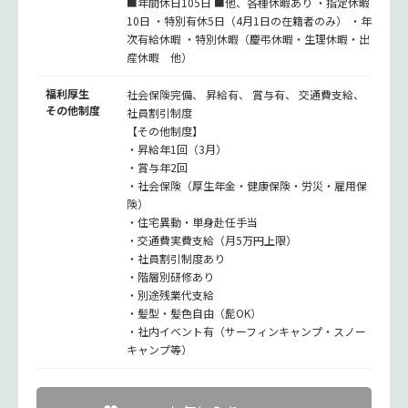
■年間休日105日 ■他、各種休暇あり ・指定休暇
10日 ・特別有休5日（4月1日の在籍者のみ） ・年
次有給休暇 ・特別休暇（慶弔休暇・生理休暇・出
産休暇 他）
福利厚生
社会保険完備、 昇給有、 賞与有、 交通費支給、
その他制度
社員割引制度
【その他制度】
・昇給年1回（3月）
・賞与年2回
・社会保険（厚生年金・健康保険・労災・雇用保
険）
・住宅異動・単身赴任手当
・交通費実費支給（月5万円上限）
・社員割引制度あり
・階層別研修あり
・別途残業代支給
・髪型・髪色自由（髭OK）
・社内イベント有（サーフィンキャンプ・スノー
キャンプ等）