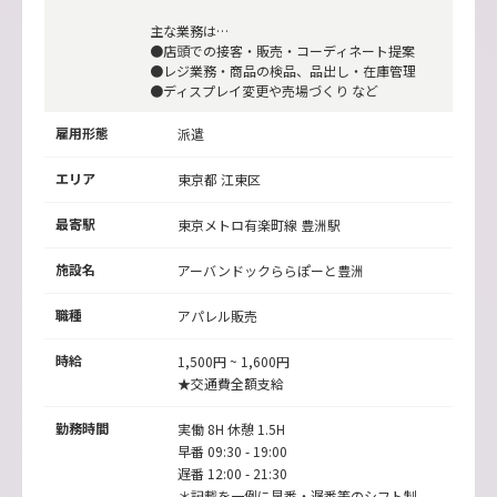
主な業務は…
●店頭での接客・販売・コーディネート提案
●レジ業務・商品の検品、品出し・在庫管理
●ディスプレイ変更や売場づくり など
雇用形態
派遣
エリア
東京都 江東区
最寄駅
東京メトロ有楽町線
豊洲駅
施設名
アーバンドックららぽーと豊洲
職種
アパレル販売
時給
1,500円 ~ 1,600円
★交通費全額支給
勤務時間
実働 8H 休憩 1.5H
早番 09:30 - 19:00
遅番 12:00 - 21:30
＊記載を一例に早番・遅番等のシフト制