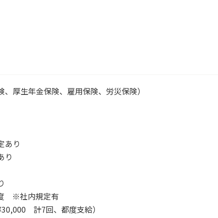
険、厚生年金保険、雇用保険、労災保険）
）
定あり
あり
り
度 ※社内規定有
0,000 計7回、都度支給）