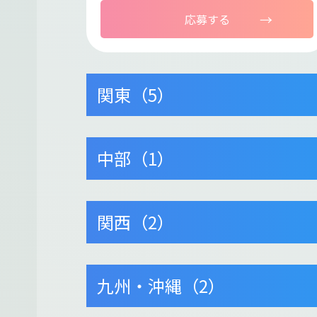
応募する
関東（5）
中部（1）
関西（2）
九州・沖縄（2）