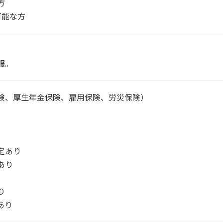
方
可能な方
服。
険、厚生年金保険、雇用保険、労災保険）
）
定あり
あり
り
あり