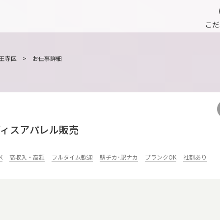
こだ
王寺区
> お仕事詳細
ディスアパレル販売
K
高収入・高額
フルタイム歓迎
駅チカ･駅ナカ
ブランクOK
社割あり