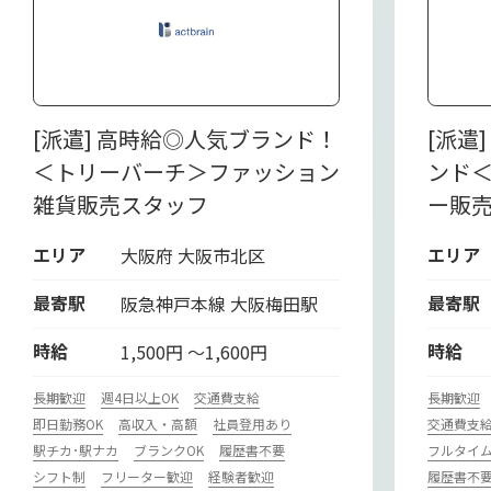
[派遣] 高時給◎人気ブランド！
[派遣
＜トリーバーチ＞ファッション
ンド
雑貨販売スタッフ
ー販
エリア
エリア
大阪府 大阪市北区
最寄駅
最寄駅
阪急神戸本線 大阪梅田駅
時給
時給
1,500円 ～1,600円
長期歓迎
週4日以上OK
交通費支給
長期歓迎
即日勤務OK
高収入・高額
社員登用あり
交通費支
駅チカ･駅ナカ
ブランクOK
履歴書不要
フルタイ
シフト制
フリーター歓迎
経験者歓迎
履歴書不