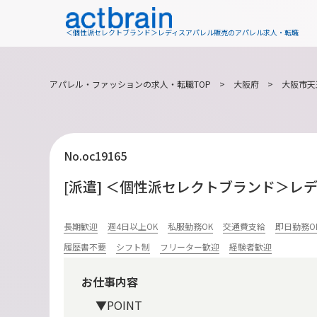
＜個性派セレクトブランド＞レディスアパレル販売のアパレル求人・転職
アパレル・ファッションの求人・転職TOP
>
大阪府
>
大阪市天
No.oc19165
[派遣] ＜個性派セレクトブランド＞レ
長期歓迎
週4日以上OK
私服勤務OK
交通費支給
即日勤務O
履歴書不要
シフト制
フリーター歓迎
経験者歓迎
お仕事内容
▼POINT