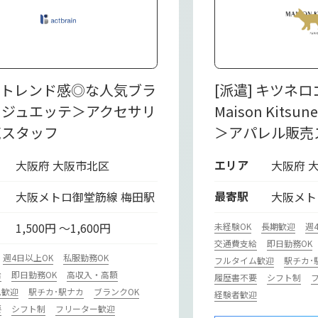
] トレンド感◎な人気ブラ
[派遣] キツネ
＜ジュエッテ＞アクセサリ
Maison Kits
売スタッフ
＞アパレル販売
エリア
大阪府 大阪市北区
大阪府 
最寄駅
大阪メトロ御堂筋線 梅田駅
大阪メト
1,500円 ～1,600円
未経験OK
長期歓迎
週
交通費支給
即日勤務OK
週4日以上OK
私服勤務OK
フルタイム歓迎
駅チカ･
給
即日勤務OK
高収入・高額
履歴書不要
シフト制
ム歓迎
駅チカ･駅ナカ
ブランクOK
経験者歓迎
要
シフト制
フリーター歓迎