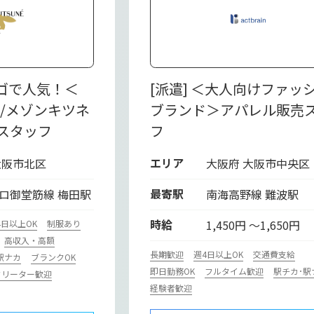
ロゴで人気！＜
[派遣] ＜大人向けファッ
une/メゾンキツネ
ブランド＞アパレル販売
スタッフ
フ
エリア
大阪市北区
大阪府 大阪市中央区
最寄駅
ロ御堂筋線 梅田駅
南海高野線 難波駅
時給
1,450円 ～1,650円
4日以上OK
制服あり
高収入・高額
長期歓迎
週4日以上OK
交通費支給
駅ナカ
ブランクOK
即日勤務OK
フルタイム歓迎
駅チカ･駅
フリーター歓迎
経験者歓迎