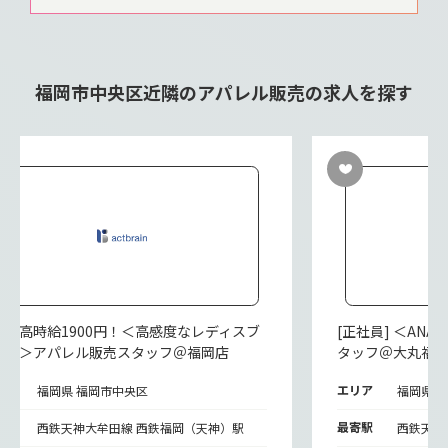
福岡市中央区近隣のアパレル販売の求人を探す
派遣] 高時給1900円！＜高感度なレディスブ
[正社員] ＜AN
ンド＞アパレル販売スタッフ＠福岡店
タッフ＠大丸福
リア
エリア
福岡県 福岡市中央区
福岡県 
寄駅
最寄駅
西鉄天神大牟田線 西鉄福岡（天神）駅
西鉄天神