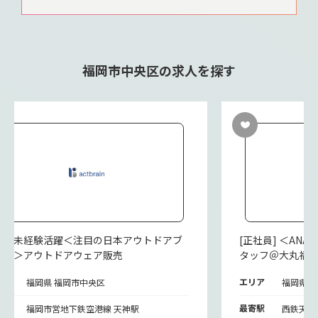
福岡市中央区の求人を探す
派遣] 未経験活躍＜注目の日本アウトドアブ
[正社員] ＜AN
ンド＞アウトドアウェア販売
タッフ＠大丸福
リア
エリア
福岡県 福岡市中央区
福岡県 
寄駅
最寄駅
福岡市営地下鉄空港線 天神駅
西鉄天神