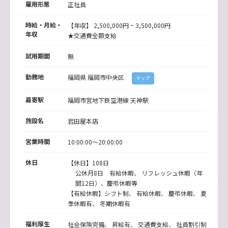
雇用形態
正社員
時給・月給・
【年収】 2,500,000円 ~ 3,500,000円
年収
★交通費全額支給
試用期間
無
勤務地
福岡県
福岡市中央区
マップ
最寄駅
福岡市営地下鉄空港線
天神駅
施設名
岩田屋本店
営業時間
10:00:00～20:00:00
休日
【休日】108日
公休月8日 有給休暇、 リフレッシュ休暇（年
間12日）、慶弔休暇等
【有給休暇】シフト制、 有給休暇、 慶弔休暇、 夏
季休暇有、 冬期休暇有
福利厚生
社会保険完備、 昇給有、 交通費支給、 社員割引制