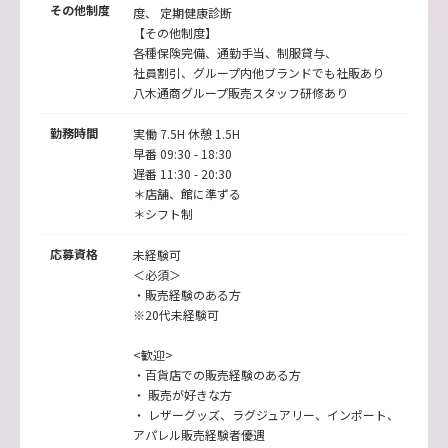
その他制度
度、 定期健康診断
【その他制度】
各種保険完備、通勤手当、制服貸与、
社員割引、グループ内他ブランドでも社販あり
八木通商グループ販売スタッフ研修あり
勤務時間
実働 7.5H 休憩 1.5H
早番 09:30 - 18:30
遅番 11:30 - 20:30
＊店舗、館に準ずる
＊シフト制
応募資格
未経験可
＜必須＞
・販売経験のある方
※20代未経験可
<歓迎>
・百貨店での販売経験のある方
・ 販売が好きな方
・ レザーグッズ、ラグジュアリー、インポート、
アパレル販売経験者優遇