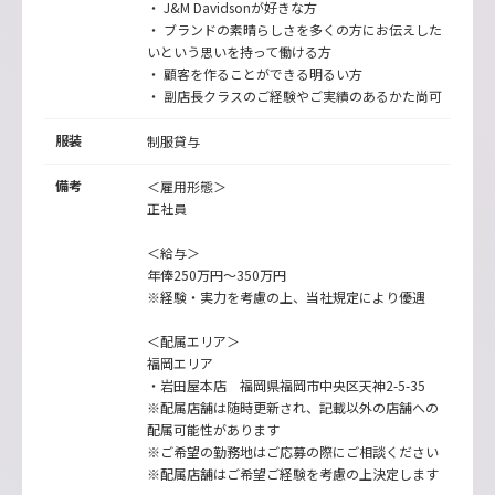
・ J&M Davidsonが好きな方
・ ブランドの素晴らしさを多くの方にお伝えした
いという思いを持って働ける方
・ 顧客を作ることができる明るい方
・ 副店長クラスのご経験やご実績のあるかた尚可
服装
制服貸与
備考
＜雇用形態＞
正社員
＜給与＞
年俸250万円～350万円
※経験・実力を考慮の上、当社規定により優遇
＜配属エリア＞
福岡エリア
・岩田屋本店 福岡県福岡市中央区天神2-5-35
※配属店舗は随時更新され、記載以外の店舗への
配属可能性があります
※ご希望の勤務地はご応募の際にご相談ください
※配属店舗はご希望ご経験を考慮の上決定します