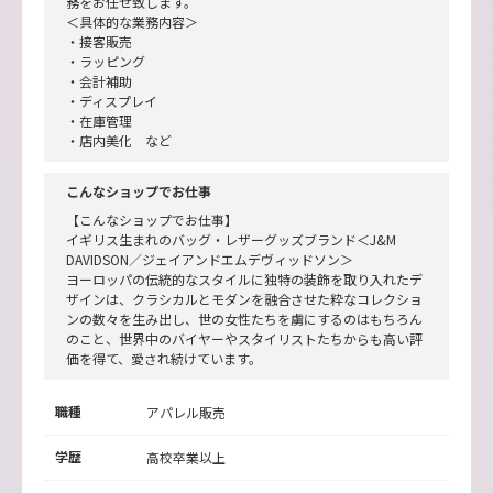
務をお任せ致します。
＜具体的な業務内容＞
・接客販売
・ラッピング
・会計補助
・ディスプレイ
・在庫管理
・店内美化 など
こんなショップでお仕事
【こんなショップでお仕事】
イギリス生まれのバッグ・レザーグッズブランド＜J&M
DAVIDSON／ジェイアンドエムデヴィッドソン＞
ヨーロッパの伝統的なスタイルに独特の装飾を取り入れたデ
ザインは、クラシカルとモダンを融合させた粋なコレクショ
ンの数々を生み出し、世の女性たちを虜にするのはもちろん
のこと、世界中のバイヤーやスタイリストたちからも高い評
価を得て、愛され続けています。
職種
アパレル販売
学歴
高校卒業以上