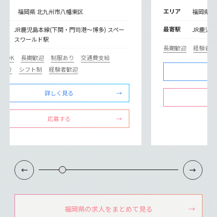
リア
エリア
福岡県 北九州市八幡東区
福岡県 
寄
最寄駅
JR鹿児島本線(下関・門司港～博多) スペー
JR鹿児
スワールド駅
長期歓迎
経験者歓
験OK
長期歓迎
制服あり
交通費支給
修あり
シフト制
経験者歓迎
詳しく見る
応募する
福岡県の求人をまとめて見る