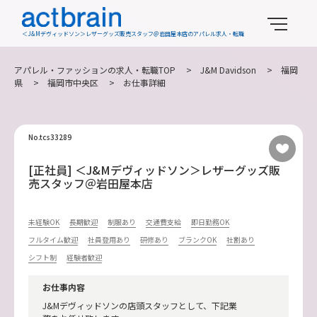
＜J&Mデヴィッドソン＞レザーグッズ販売スタッフ＠岩田屋本店のアパレル求人・転職
アパレル・ファッションの求人・転職TOP
>
J&M Davidson
>
福岡
県
>
福岡市中央区
> お仕事詳細
No.tcs33289
[正社員] ＜J&Mデヴィッドソン＞レザーグッズ販
売スタッフ＠岩田屋本店
未経験OK
長期歓迎
制服あり
交通費支給
即日勤務OK
フルタイム歓迎
社員登用あり
研修あり
ブランクOK
社割あり
シフト制
経験者歓迎
お仕事内容
J&Mデヴィッドソンの店頭スタッフとして、下記業