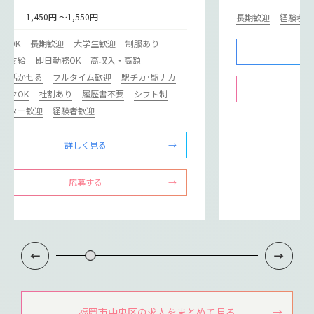
給
1,450円 ～1,550円
長期歓迎
経験者歓
験OK
長期歓迎
大学生歓迎
制服あり
通費支給
即日勤務OK
高収入・高額
学が活かせる
フルタイム歓迎
駅チカ･駅ナカ
ンクOK
社割あり
履歴書不要
シフト制
リーター歓迎
経験者歓迎
詳しく見る
応募する
福岡市中央区の求人をまとめて見る