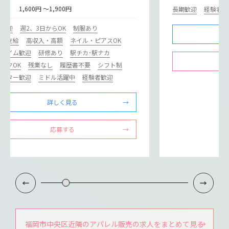
給
1,600円 ～1,900円
長期歓迎
経験者歓
期歓迎
週2、3日からOK
制服あり
通費支給
高収入・高額
ネイル・ピアスOK
ルタイム歓迎
研修あり
駅チカ･駅ナカ
ンクOK
残業なし
履歴書不要
シフト制
リーター歓迎
ミドル活躍中
経験者歓迎
詳しく見る
応募する
福岡市中央区近隣のアパレル販売の求人をまとめて見る