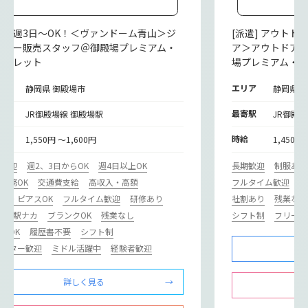
派遣] 週3日～OK！＜ヴァンドーム青山＞ジ
[派遣] アウト
エリー販売スタッフ＠御殿場プレミアム・
ア＞アウトドア
ウトレット
場プレミアム・
リア
エリア
静岡県 御殿場市
静岡県 
寄駅
最寄駅
JR御殿場線 御殿場駅
JR御殿
給
時給
1,550円 ～1,600円
1,450円
期歓迎
週2、3日からOK
週4日以上OK
長期歓迎
制服あり
勤務OK
交通費支給
高収入・高額
フルタイム歓迎
研
ル・ピアスOK
フルタイム歓迎
研修あり
社割あり
残業なし
カ･駅ナカ
ブランクOK
残業なし
シフト制
フリータ
勤OK
履歴書不要
シフト制
リーター歓迎
ミドル活躍中
経験者歓迎
詳しく見る