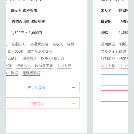
リア
エリア
静岡県 御殿場市
静岡県 
寄駅
最寄駅
JR御殿場線 御殿場駅
JR御殿
給
時給
1,500円 ～1,600円
1,450円
期歓迎
制服あり
交通費支給
高収入・高額
長期歓迎
制服あり
ル・ピアスOK
語学が活かせる
フルタイム歓迎
研
ルタイム歓迎
研修あり
駅チカ･駅ナカ
社割あり
残業なし
ンクOK
残業なし
履歴書不要
シフト制
シフト制
フリータ
リーター歓迎
経験者歓迎
詳しく見る
応募する