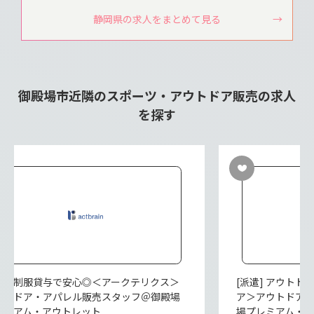
静岡県の求人をまとめて見る
御殿場市近隣のスポーツ・アウトドア販売の求人
を探す
派遣] 制服貸与で安心◎＜アークテリクス＞
[派遣] アウト
ウトドア・アパレル販売スタッフ＠御殿場
ア＞アウトドア
レミアム・アウトレット
場プレミアム・