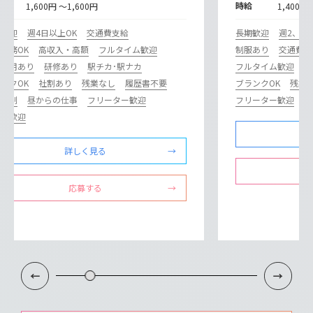
給
時給
1,600円 ～1,600円
1,400円
期歓迎
週4日以上OK
交通費支給
長期歓迎
週2、3
勤務OK
高収入・高額
フルタイム歓迎
制服あり
交通費支
員登用あり
研修あり
駅チカ･駅ナカ
フルタイム歓迎
研
ンクOK
社割あり
残業なし
履歴書不要
ブランクOK
残業
フト制
昼からの仕事
フリーター歓迎
フリーター歓迎
ミ
験者歓迎
詳しく見る
応募する