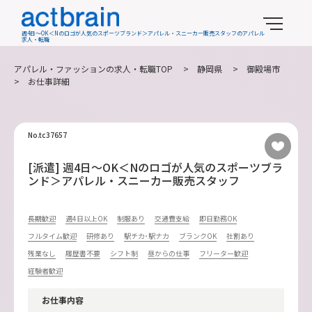
週4日～OK＜Nのロゴが人気のスポーツブランド＞アパレル・スニーカー販売スタッフのアパレル
求人・転職
アパレル・ファッションの求人・転職TOP
>
静岡県
>
御殿場市
> お仕事詳細
No.tc37657
[派遣] 週4日～OK＜Nのロゴが人気のスポーツブラ
ンド＞アパレル・スニーカー販売スタッフ
長期歓迎
週4日以上OK
制服あり
交通費支給
即日勤務OK
フルタイム歓迎
研修あり
駅チカ･駅ナカ
ブランクOK
社割あり
残業なし
履歴書不要
シフト制
昼からの仕事
フリーター歓迎
経験者歓迎
お仕事内容