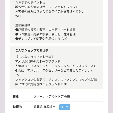
☆おすすめポイント☆
誰もが知る人気のスポーツ・アパレルブランド！
お客様の好みにぴったりなアイテム提案はやりがい
も◎
主な業務は…
●店頭での接客・販売・コーディネート提案
●レジ業務・商品の検品、品出し・在庫管理
●ディスプレイ変更や売場づくり など
こんなショップでお仕事
【こんなショップでお仕事】
アメリカ発祥のスポーツブランド
人気のライフスタイルから、ランニング、キッズシューズを
中心に、アパレル、アクセサリーなど充実したラインナッ
プ。
ファッション性も高く、メンズ、ウィメンズ、キッズなど幅
広い世代に支持されてるブランドです。
職種
スポーツ・アウトドア販売
勤務地
静岡県
御殿場市
マップ