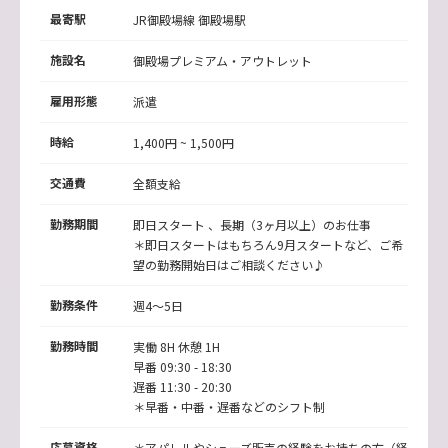
最寄駅
JR御殿場線 御殿場駅
施設名
御殿場プレミアム・アウトレット
雇用形態
派遣
時給
1,400円 ~ 1,500円
交通費
全額支給
勤務期間
即日スタート 、長期（3ヶ月以上）のお仕事
＊即日スタートはもちろん9月スタートなど、ご希
望の勤務開始日はご相談ください♪
勤務条件
週4～5日
勤務時間
実働 8H 休憩 1H
早番 09:30 - 18:30
遅番 11:30 - 20:30
＊早番・中番・遅番などのシフト制
応募資格
＊アパレルやシューズ販売の経験をお持ちの方（経