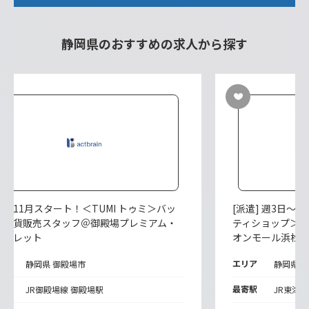
静岡県のおすすめの求人から探す
遣] 11月スタート！＜TUMI トゥミ＞バッ
[派遣] 週3日～
・雑貨販売スタッフ＠御殿場プレミアム・
ティショップ＞
ウトレット
オンモール浜松
リア
エリア
静岡県 御殿場市
静岡県 
寄駅
最寄駅
JR御殿場線 御殿場駅
JR東海道