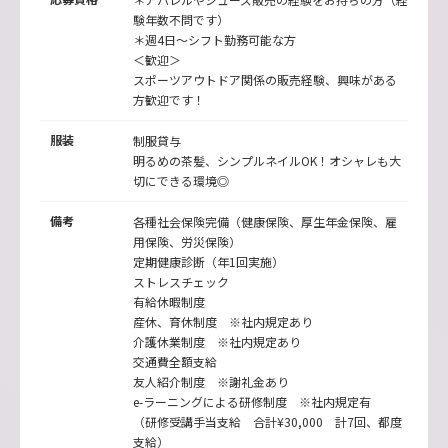
験年数不問です）
＊週4日～シフト勤務可能な方
＜歓迎＞
スポーツアウトドア関係の販売経験、興味がある
方歓迎です！
服装
制服貸与
明るめの茶髪、シンプルネイルOK！オシャレも大
切にできる環境◎
備考
各種社会保険完備（健康保険、厚生年金保険、雇
用保険、労災保険）
定期健康診断（年1回実施）
ストレスチェック
有給休暇制度
産休、育休制度 ※社内規定あり
介護休業制度 ※社内規定あり
交通費全額支給
友人紹介制度 ※謝礼金あり
e-ラーニングによる研修制度 ※社内規定有
（研修受講手当支給 合計¥30,000 計7回、都度
支給）