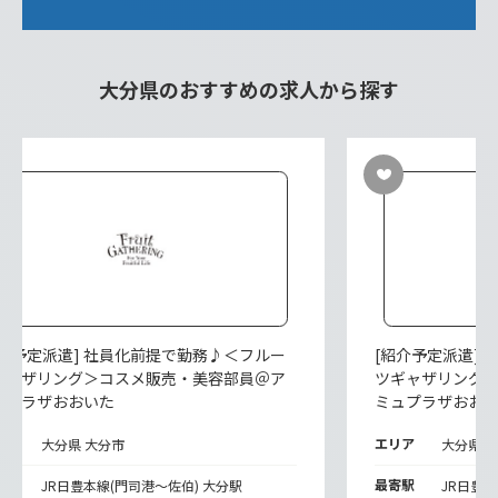
大分県のおすすめの求人から探す
紹介予定派遣] 社員化前提で勤務♪＜フルー
[紹介予定派遣]
ギャザリング＞コスメ販売・美容部員＠ア
ツギャザリング
ュプラザおおいた
ミュプラザおお
リア
エリア
大分県 大分市
大分県 
寄駅
最寄駅
JR日豊本線(門司港～佐伯) 大分駅
JR日豊本