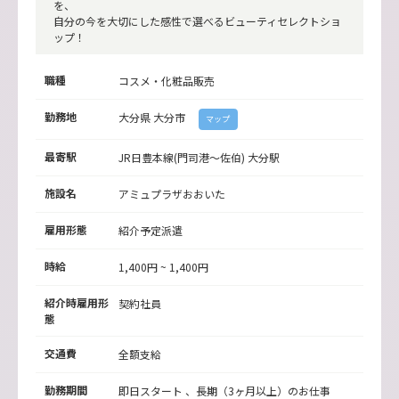
を、
自分の今を大切にした感性で選べるビューティセレクトショ
ップ！
職種
コスメ・化粧品販売
勤務地
大分県
大分市
マップ
最寄駅
JR日豊本線(門司港～佐伯) 大分駅
施設名
アミュプラザおおいた
雇用形態
紹介予定派遣
時給
1,400円 ~ 1,400円
紹介時雇用形
契約社員
態
交通費
全額支給
勤務期間
即日スタート 、長期（3ヶ月以上）のお仕事