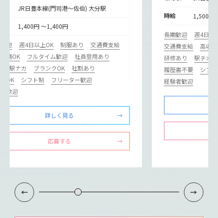
寄駅
JR日豊本線(門司港～佐伯) 大分駅
時給
1,500円
給
1,400円 ～1,400円
長期歓迎
週4日以
期歓迎
週4日以上OK
制服あり
交通費支給
交通費支給
高収入
勤務OK
フルタイム歓迎
社員登用あり
研修あり
駅チカ･
カ･駅ナカ
ブランクOK
社割あり
履歴書不要
シフト
勤OK
シフト制
フリーター歓迎
経験者歓迎
験者歓迎
詳しく見る
応募する