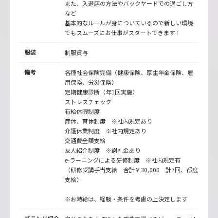
また、入退店の方法やバックヤードでの過ごし方
など
基本的なルールが身についているので新しい環境
でもスムーズにお仕事がスタートできます！
服装
制服貸与
備考
各種社会保険完備（健康保険、厚生年金保険、雇
用保険、労災保険）
定期健康診断（年1回実施）
ストレスチェック
有給休暇制度
産休、育休制度 ※社内規定あり
介護休業制度 ※社内規定あり
交通費全額支給
友人紹介制度 ※謝礼金あり
e-ラーニングによる研修制度 ※社内規定有
（研修受講手当支給 合計￥30,000 計7回、都度
支給）
※お時給は、経験・条件を考慮の上決定します