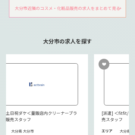
大分市近隣のコスメ・化粧品販売の求人をまとめて見る
大分市の求人を探す
派遣] 土日祝ダケ＜量販店内クリーナーブラ
[派遣] ＜fitf
ド＞販売スタッフ
売スタッフ
リア
エリア
大分県 大分市
大分県 