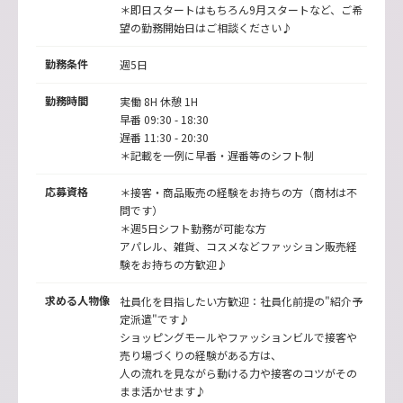
＊即日スタートはもちろん9月スタートなど、ご希
望の勤務開始日はご相談ください♪
勤務条件
週5日
勤務時間
実働 8H 休憩 1H
早番 09:30 - 18:30
遅番 11:30 - 20:30
＊記載を一例に早番・遅番等のシフト制
応募資格
＊接客・商品販売の経験をお持ちの方（商材は不
問です）
＊週5日シフト勤務が可能な方
アパレル、雑貨、コスメなどファッション販売経
験をお持ちの方歓迎♪
求める人物像
社員化を目指したい方歓迎：社員化前提の"紹介予
定派遣"です♪
ショッピングモールやファッションビルで接客や
売り場づくりの経験がある方は、
人の流れを見ながら動ける力や接客のコツがその
まま活かせます♪