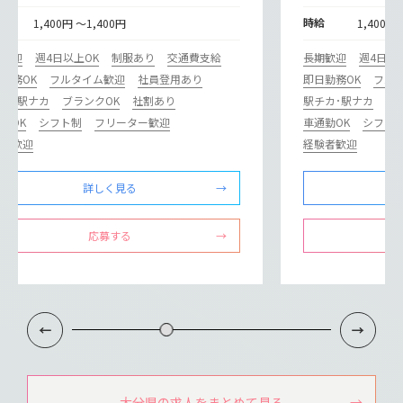
給
時給
1,400円 ～1,400円
1,400円
期歓迎
週4日以上OK
制服あり
交通費支給
長期歓迎
週4日以
勤務OK
フルタイム歓迎
社員登用あり
即日勤務OK
フル
カ･駅ナカ
ブランクOK
社割あり
駅チカ･駅ナカ
ブ
勤OK
シフト制
フリーター歓迎
車通勤OK
シフト
験者歓迎
経験者歓迎
詳しく見る
応募する
大分県の求人をまとめて見る