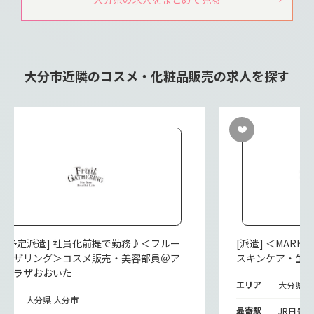
大分市近隣のコスメ・化粧品販売の求人を探す
紹介予定派遣] 社員化前提で勤務♪＜フルー
[派遣] ＜MAR
ギャザリング＞コスメ販売・美容部員＠ア
スキンケア・生
ュプラザおおいた
エリア
大分県 
リア
大分県 大分市
最寄駅
JR日豊本