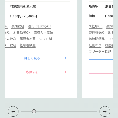
寄駅
最寄駅
阿蘇高原線 滝尾駅
JR日豊本
給
時給
1,400円 ～1,400円
1,400円
験OK
長期歓迎
週2、3日からOK
未経験OK
長期歓
通費支給
即日勤務OK
高収入・高額
交通費支給
即日勤
ルタイム歓迎
履歴書不要
シフト制
短時間勤務
フルタ
リーター歓迎
経験者歓迎
社割あり
履歴書不
フリーター歓迎
経
詳しく見る
応募する