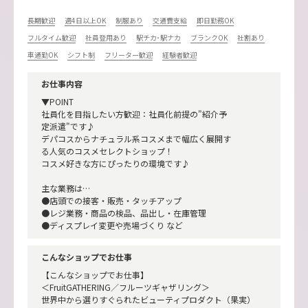
長期歓迎
週4日以上OK
制服あり
交通費支給
即日勤務OK
フルタイム歓迎
社員登用あり
駅チカ･駅ナカ
ブランクOK
社割あり
車通勤OK
シフト制
フリーター歓迎
経験者歓迎
お仕事内容
▼POINT
社員化を目指したい方歓迎：社員化前提の"紹介予
定派遣"です♪
デパコスからナチュラル系コスメまで幅広く展開す
る人気のコスメセレクトショップ！
コスメ好きな方にぴったりの環境です♪
主な業務は…
●店頭での接客・販売・タッチアップ
●レジ業務・商品の検品、品出し・在庫管理
●ディスプレイ変更や売場づくり など
こんなショップでお仕事
【こんなショップでお仕事】
＜FruitGATHERING／フルーツギャザリング＞
世界中から選りすぐられたビューティプロダクト（果実）