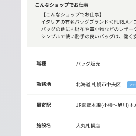
こんなショップでお仕事
【こんなショップでお仕事】
イタリアの有名バッグブランド＜FURLA／
バッグの他にも財布や革小物などのレザー
シンプルで使い勝手の良いバッグは、働く
職種
バッグ販売
勤務地
北海道
札幌市中央区
マッ
最寄駅
JR函館本線(小樽～旭川) 
施設名
大丸札幌店