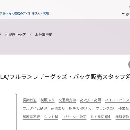
ッフ＠大丸札幌店のアパレル求人・転職
こだ
>
札幌市中央区
> お仕事詳細
URLA/フルラ＞レザーグッズ・バッグ販売スタッフ
長期歓迎
制服あり
交通費支給
高収入・高額
ネイル・ピアス
フルタイム歓迎
研修あり
駅チカ･駅ナカ
ブランクOK
残業な
履歴書不要
シフト制
フリーター歓迎
ミドル活躍中
経験者歓