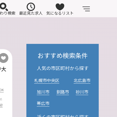
わり検索
最近見た求人
気になるリスト
おすすめ検索条件
人気の市区町村から探す
＠大
札幌市中央区
北広島市
OK
旭川市
釧路市
砂川市
し
帯広市
迎
近くの市区町村から探す