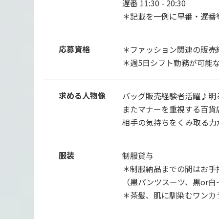
遅番 11:30 - 20:30
＊記載を一例に早番・遅番
応募資格
＊ファッション関連の販売
＊週5日シフト勤務が可能
求める人物像
バッグ販売経験者活躍♪明
またマナーを重視する百貨
相手の気持ちをくみ取る力
服装
制服貸与
＊制服納品までの間はお手
（黒パンツスーツ、黒or白
＊茶髪、肌に馴染むワンカ