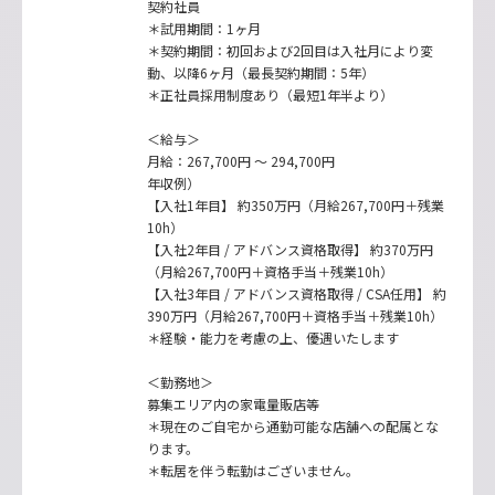
契約社員
＊試用期間：1ヶ月
＊契約期間：初回および2回目は入社月により変
動、以降6ヶ月（最長契約期間：5年）
＊正社員採用制度あり（最短1年半より）
＜給与＞
月給：267,700円 ～ 294,700円
年収例）
【入社1年目】 約350万円（月給267,700円＋残業
10h）
【入社2年目 / アドバンス資格取得】 約370万円
（月給267,700円＋資格手当＋残業10h）
【入社3年目 / アドバンス資格取得 / CSA任用】 約
390万円（月給267,700円＋資格手当＋残業10h）
＊経験・能力を考慮の上、優遇いたします
＜勤務地＞
募集エリア内の家電量販店等
＊現在のご自宅から通勤可能な店舗への配属とな
ります。
＊転居を伴う転勤はございません。