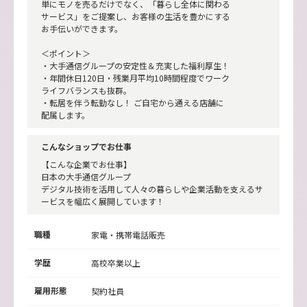
単にモノを売るだけでなく、「暮らし全体に関わる
サービス」をご提案し、お客様の生活を豊かにする
お手伝いができます。
＜ポイント＞
・大手通信グループの安定性＆充実した福利厚生！
・年間休日120日・残業月平均10時間程度でワーク
ライフバランスも抜群。
・転居を伴う転勤なし！ ご自宅から通える店舗に
配属します。
こんなショップでお仕事
【こんな企業でお仕事】
日本の大手通信グループ
デジタル技術を活用して人々の暮らしや企業活動を支えるサ
ービスを幅広く展開しています！
職種
家電・携帯電話販売
学歴
高校卒業以上
雇用形態
契約社員