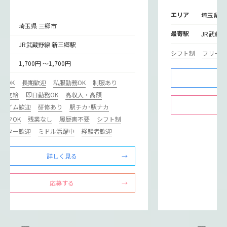
エリア
埼玉県 
リア
埼玉県 三郷市
最寄駅
JR武蔵
寄駅
JR武蔵野線 新三郷駅
シフト制
フリータ
給
1,700円 ～1,700円
験OK
長期歓迎
私服勤務OK
制服あり
通費支給
即日勤務OK
高収入・高額
ルタイム歓迎
研修あり
駅チカ･駅ナカ
ンクOK
残業なし
履歴書不要
シフト制
リーター歓迎
ミドル活躍中
経験者歓迎
詳しく見る
応募する