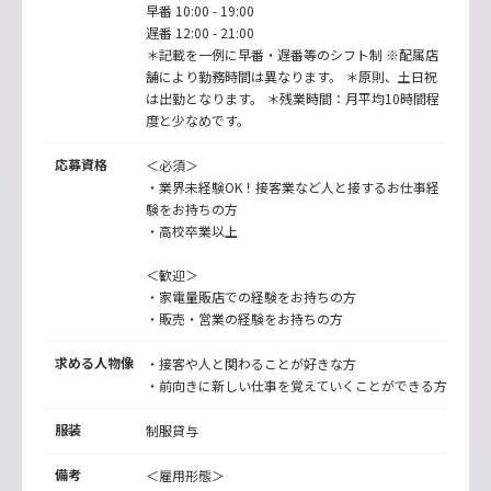
早番 10:00 - 19:00
遅番 12:00 - 21:00
＊記載を一例に早番・遅番等のシフト制 ※配属店
舗により勤務時間は異なります。 ＊原則、土日祝
は出勤となります。 ＊残業時間：月平均10時間程
度と少なめです。
応募資格
＜必須＞
・業界未経験OK！接客業など人と接するお仕事経
験をお持ちの方
・高校卒業以上
＜歓迎＞
・家電量販店での経験をお持ちの方
・販売・営業の経験をお持ちの方
求める人物像
・接客や人と関わることが好きな方
・前向きに新しい仕事を覚えていくことができる方
服装
制服貸与
備考
＜雇用形態＞