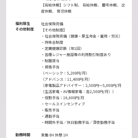
【有給休暇】シフト制、 有給休暇、 慶弔休暇、 出
産休暇、 育児休暇
福利厚生
社会保険完備
その他制度
【その他制度】
・社会保険完備（健康・厚生年金・雇用・労災）
・持株会制度
・定期健康診断（年1回）
・各種レジャー施設等の利用割引制度あり
・制服貸与
・資格手当
（ベーシック：5,200円/月）
（アドバンス：11,400円/月）
（家電製品アドバイザー：2,500円～5,000円/月
（生活家電・AV情報家電：各2,500円/月））
・役割手当：16,600円/月
・セールスインセンティブ
・販売手当
・通勤手当
・時間外手当／休日勤務手当／深夜勤務手当
勤務時間
実働 8H 休憩 1H