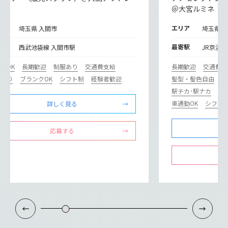
ト
＠大宮ルミネ
リア
エリア
埼玉県 入間市
埼玉県 
寄駅
最寄駅
西武池袋線 入間市駅
JR京浜
験OK
長期歓迎
制服あり
交通費支給
長期歓迎
交通費支
修あり
ブランクOK
シフト制
経験者歓迎
髪型・髪色自由
フ
駅チカ･駅ナカ
主
車通勤OK
シフト
詳しく見る
応募する