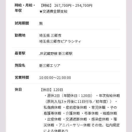
時給・月給・
【時給】 267,700円 ~ 294,700円
年収
★交通費全額支給
試用期間
無
勤務地
埼玉県
三郷市
埼玉県三郷市ピアラシティ
最寄駅
JR武蔵野線
新三郷駅
施設名
新三郷エリア
営業時間
10:00:00～21:00:00
休日
【休日】120日
・週休2日（年間休日：120日） ・年次有給休暇
（原則入社3ヶ月後に11日付与／初年度）） ・
私傷病休暇 ・産前産後休暇 ・育児休職 ・子の
看護等休暇 ・介護休暇 ・弔事休暇 ・結婚休暇
・出産休暇 ・交通遮断休暇 ・感染症休暇 ・罹
災休暇 ・アニバーサリー休暇 その他、社内規定
による休暇あり