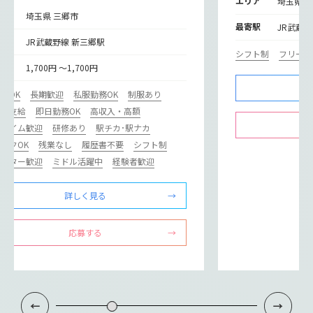
エリア
埼玉県 
リア
埼玉県 三郷市
最寄駅
JR武蔵
寄駅
JR武蔵野線 新三郷駅
シフト制
フリータ
給
1,700円 ～1,700円
験OK
長期歓迎
私服勤務OK
制服あり
通費支給
即日勤務OK
高収入・高額
ルタイム歓迎
研修あり
駅チカ･駅ナカ
ンクOK
残業なし
履歴書不要
シフト制
リーター歓迎
ミドル活躍中
経験者歓迎
詳しく見る
応募する