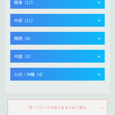
関東（17）
中部（11）
関西（4）
中国（3）
九州・沖縄（4）
同一ブランドの求人をまとめて見る