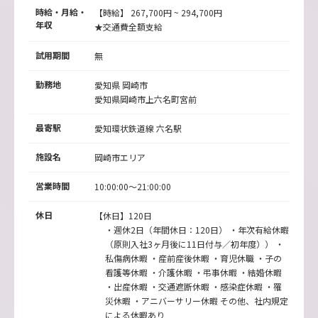
時給・月給・
【時給】 267,700円 ~ 294,700円
年収
★交通費全額支給
試用期間
無
勤務地
愛知県
岡崎市
愛知県岡崎市上六名町宮前
最寄駅
愛知環状鉄道線
六名駅
施設名
岡崎市エリア
営業時間
10:00:00～21:00:00
休日
【休日】120日
・週休2日（年間休日：120日） ・年次有給休暇
（原則入社3ヶ月後に11日付与／初年度）） ・
私傷病休暇 ・産前産後休暇 ・育児休職 ・子の
看護等休暇 ・介護休暇 ・弔事休暇 ・結婚休暇
・出産休暇 ・交通遮断休暇 ・感染症休暇 ・罹
災休暇 ・アニバーサリー休暇 その他、社内規定
による休暇あり