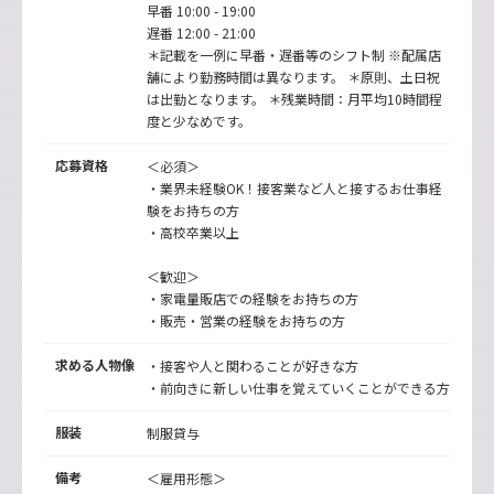
早番 10:00 - 19:00
遅番 12:00 - 21:00
＊記載を一例に早番・遅番等のシフト制 ※配属店
舗により勤務時間は異なります。 ＊原則、土日祝
は出勤となります。 ＊残業時間：月平均10時間程
度と少なめです。
応募資格
＜必須＞
・業界未経験OK！接客業など人と接するお仕事経
験をお持ちの方
・高校卒業以上
＜歓迎＞
・家電量販店での経験をお持ちの方
・販売・営業の経験をお持ちの方
求める人物像
・接客や人と関わることが好きな方
・前向きに新しい仕事を覚えていくことができる方
服装
制服貸与
備考
＜雇用形態＞