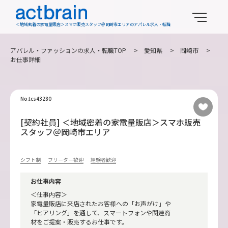
＜地域密着の家電量販店＞スマホ販売スタッフ＠岡崎市エリアのアパレル求人・転職
アパレル・ファッションの求人・転職TOP
>
愛知県
>
岡崎市
>
お仕事詳細
No.tcs43280
[契約社員] ＜地域密着の家電量販店＞スマホ販売
スタッフ＠岡崎市エリア
シフト制
フリーター歓迎
経験者歓迎
お仕事内容
＜仕事内容＞
家電量販店に来店されたお客様への「お声がけ」や
「ヒアリング」を通して、スマートフォンや関連商
材をご提案・販売するお仕事です。