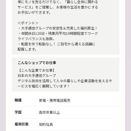
単にモノを売るだけでなく、「暮らし全体に関わる
サービス」をご提案し、お客様の生活を豊かにする
お手伝いができます。
＜ポイント＞
・大手通信グループの安定性＆充実した福利厚生！
・年間休日120日・残業月平均10時間程度でワーク
ライフバランスも抜群。
・転居を伴う転勤なし！ ご自宅から通える店舗に
配属します。
こんなショップでお仕事
【こんな企業でお仕事】
日本の大手通信グループ
デジタル技術を活用して人々の暮らしや企業活動を支えるサ
ービスを幅広く展開しています！
職種
家電・携帯電話販売
学歴
高校卒業以上
雇用形態
契約社員