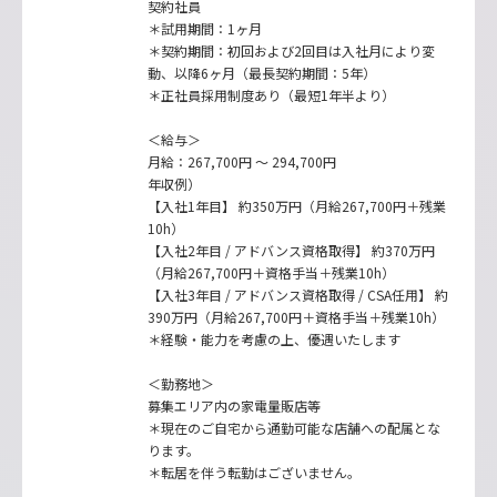
契約社員
＊試用期間：1ヶ月
＊契約期間：初回および2回目は入社月により変
動、以降6ヶ月（最長契約期間：5年）
＊正社員採用制度あり（最短1年半より）
＜給与＞
月給：267,700円 ～ 294,700円
年収例）
【入社1年目】 約350万円（月給267,700円＋残業
10h）
【入社2年目 / アドバンス資格取得】 約370万円
（月給267,700円＋資格手当＋残業10h）
【入社3年目 / アドバンス資格取得 / CSA任用】 約
390万円（月給267,700円＋資格手当＋残業10h）
＊経験・能力を考慮の上、優遇いたします
＜勤務地＞
募集エリア内の家電量販店等
＊現在のご自宅から通勤可能な店舗への配属とな
ります。
＊転居を伴う転勤はございません。