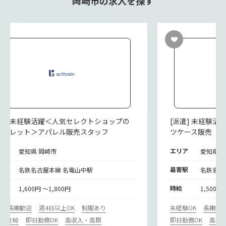
岡崎市の求人を探す
派遣] 未経験活躍＜人気セレクトショップの
[派遣] 未経験
ウトレット＞アパレル販売スタッフ
ツケース販売
リア
エリア
愛知県 岡崎市
愛知県 
寄駅
最寄駅
名鉄名古屋本線 名電山中駅
名鉄名古
給
時給
1,600円 ～1,800円
1,500円
期
長期歓迎
週4日以上OK
制服あり
未経験OK
長期歓
通費支給
即日勤務OK
高収入・高額
即日勤務OK
高収