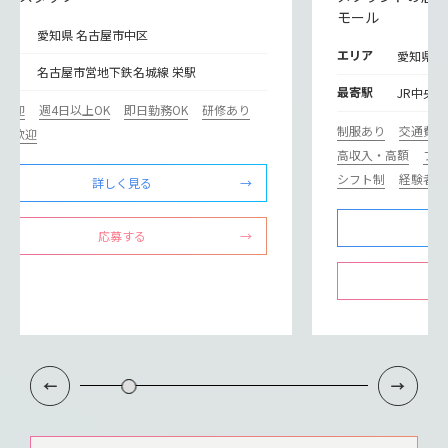
モール
リア
愛知県 名古屋市中区
エリア
愛知県 
寄駅
名古屋市営地下鉄名城線 栄駅
最寄駅
JR中央本
期歓迎
週4日以上OK
即日勤務OK
研修あり
制服あり
交通費支
験者歓迎
高収入・高額
フル
シフト制
経験者歓
詳しく見る
応募する