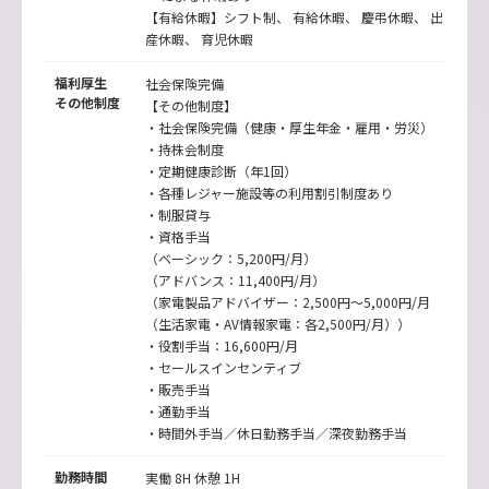
【有給休暇】シフト制、 有給休暇、 慶弔休暇、 出
産休暇、 育児休暇
福利厚生
社会保険完備
その他制度
【その他制度】
・社会保険完備（健康・厚生年金・雇用・労災）
・持株会制度
・定期健康診断（年1回）
・各種レジャー施設等の利用割引制度あり
・制服貸与
・資格手当
（ベーシック：5,200円/月）
（アドバンス：11,400円/月）
（家電製品アドバイザー：2,500円～5,000円/月
（生活家電・AV情報家電：各2,500円/月））
・役割手当：16,600円/月
・セールスインセンティブ
・販売手当
・通勤手当
・時間外手当／休日勤務手当／深夜勤務手当
勤務時間
実働 8H 休憩 1H