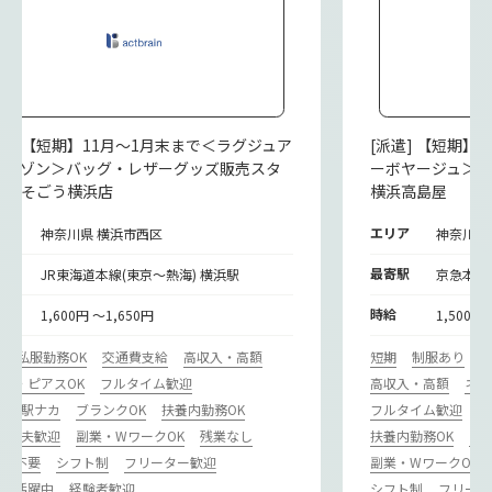
派遣] 【短期】11月～1月末まで＜ラグジュア
[派遣] 【短期
ーメゾン＞バッグ・レザーグッズ販売スタ
ーボヤージュ＞
フ＠そごう横浜店
横浜高島屋
リア
エリア
神奈川県 横浜市西区
神奈川県
寄駅
最寄駅
JR東海道本線(東京～熱海) 横浜駅
京急本線
給
時給
1,600円 ～1,650円
1,500円
期
私服勤務OK
交通費支給
高収入・高額
短期
制服あり
ル・ピアスOK
フルタイム歓迎
高収入・高額
ネイ
カ･駅ナカ
ブランクOK
扶養内勤務OK
フルタイム歓迎
駅
･主夫歓迎
副業・WワークOK
残業なし
扶養内勤務OK
主
歴書不要
シフト制
フリーター歓迎
副業・WワークOK
ドル活躍中
経験者歓迎
シフト制
フリータ