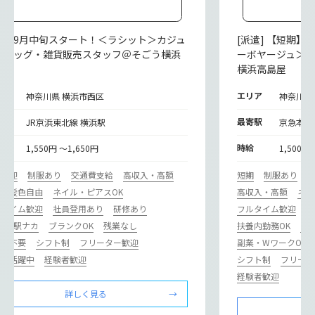
派遣] 9月中旬スタート！＜ラシット＞カジュ
[派遣] 【短期
ルバッグ・雑貨販売スタッフ＠そごう横浜
ーボヤージュ＞
横浜高島屋
リア
エリア
神奈川県 横浜市西区
神奈川県
寄駅
最寄駅
JR京浜東北線 横浜駅
京急本線
給
時給
1,550円 ～1,650円
1,500円
期歓迎
制服あり
交通費支給
高収入・高額
短期
制服あり
型・髪色自由
ネイル・ピアスOK
高収入・高額
ネイ
ルタイム歓迎
社員登用あり
研修あり
フルタイム歓迎
駅
カ･駅ナカ
ブランクOK
残業なし
扶養内勤務OK
主
歴書不要
シフト制
フリーター歓迎
副業・WワークOK
ドル活躍中
経験者歓迎
シフト制
フリータ
経験者歓迎
詳しく見る