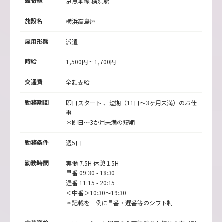
最寄駅
京急本線 横浜駅
施設名
横浜高島屋
雇用形態
派遣
時給
1,500円 ~ 1,700円
交通費
全額支給
勤務期間
即日スタート 、短期（11日～3ヶ月未満）のお仕
事
＊即日～3か月未満の短期
勤務条件
週5日
勤務時間
実働 7.5H 休憩 1.5H
早番 09:30 - 18:30
遅番 11:15 - 20:15
＜中番＞10:30～19:30
＊記載を一例に早番・遅番等のシフト制