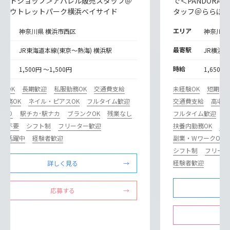
レクトショップ＞アパレル販売スタッフ＠
で＜PANDORA
井アウトレットパーク横浜ベイサイド
タッフ＠ららぽ
リア
エリア
神奈川県 横浜市西区
神奈川県
寄駅
最寄駅
JR東海道本線(東京～熱海) 横浜駅
JR横浜線
給
時給
1,500円 ～1,500円
1,650円
験OK
長期歓迎
私服勤務OK
交通費支給
未経験OK
短期
勤務OK
ネイル・ピアスOK
フルタイム歓迎
交通費支給
高収入
修あり
駅チカ･駅ナカ
ブランクOK
残業なし
フルタイム歓迎
駅
歴書不要
シフト制
フリーター歓迎
扶養内勤務OK
主
ドル活躍中
経験者歓迎
副業・WワークOK
シフト制
フリータ
経験者歓迎
詳しく見る
応募する