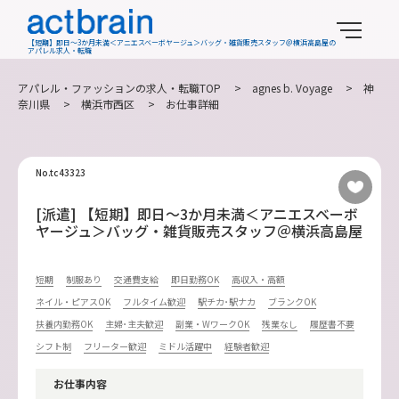
【短期】即日～3か月未満＜アニエスベーボヤージュ＞バッグ・雑貨販売スタッフ＠横浜高島屋の
アパレル求人・転職
アパレル・ファッションの求人・転職TOP
>
agnes b. Voyage
>
神
奈川県
>
横浜市西区
> お仕事詳細
No.tc43323
[派遣] 【短期】即日～3か月未満＜アニエスベーボ
ヤージュ＞バッグ・雑貨販売スタッフ＠横浜高島屋
短期
制服あり
交通費支給
即日勤務OK
高収入・高額
ネイル・ピアスOK
フルタイム歓迎
駅チカ･駅ナカ
ブランクOK
扶養内勤務OK
主婦･主夫歓迎
副業・WワークOK
残業なし
履歴書不要
シフト制
フリーター歓迎
ミドル活躍中
経験者歓迎
お仕事内容