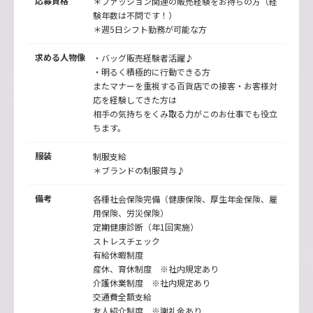
応募資格
＊ファッション関連の販売経験をお持ちの方（経
験年数は不問です！）
＊週5日シフト勤務が可能な方
求める人物像
・バッグ販売経験者活躍♪
・明るく積極的に行動できる方
またマナーを重視する百貨店での接客・お客様対
応を経験してきた方は
相手の気持ちをくみ取る力がこのお仕事でも役立
ちます。
服装
制服支給
＊ブランドの制服貸与♪
備考
各種社会保険完備（健康保険、厚生年金保険、雇
用保険、労災保険）
定期健康診断（年1回実施）
ストレスチェック
有給休暇制度
産休、育休制度 ※社内規定あり
介護休業制度 ※社内規定あり
交通費全額支給
友人紹介制度 ※謝礼金あり