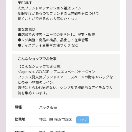
▼POINT
人気ブランドのファッション雑貨ライン！
制服制度があるのでブランドの世界観を身につけて
働くことができるのも人気のひとつ♪
主な業務は…
●店頭での接客・ニーズの聞き出し、提案・販売
●レジ業務・商品の検品、品出し・在庫管理
●ディスプレイ変更や売場づくり など
こんなショップでお仕事
【こんなショップでお仕事】
＜agnes b. VOYAGE ／アニエスベーボヤージュ＞
フランス発人気ブランド＜アニエスベー＞の財布やバッグな
どの革小物類のライン。
流行にとらわれ過ぎない、シンプルで機能的なアイテムで人
気を集めています。
職種
バッグ販売
勤務地
神奈川県
横浜市西区
マップ