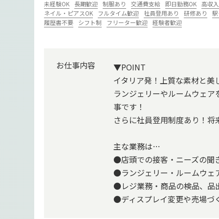
未経験OK
長期歓迎
制服あり
交通費支給
即日勤務OK
高収入
ネイル・ピアスOK
フルタイム歓迎
社員登用あり
研修あり
駅
履歴書不要
シフト制
フリーター歓迎
経験者歓迎
お仕事内容
▼POINT
イタリア発！上質な素材と美
ランジェリーやルームウェア
事です！
さらに社員登用制度あり！将
主な業務は…
●店頭での接客・ニーズの聞
●ランジェリー・ルームウェ
●レジ業務・商品の検品、品
●ディスプレイ変更や売場づく