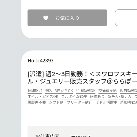
お気に入り
No.tc42893
[派遣] 週2～3日勤務！＜スワロフスキ
ル・ジュエリー販売スタッフ＠ららぽ
長期歓迎
週2、3日からOK
私服勤務OK
交通費支給
即日勤務O
ネイル・ピアスOK
フルタイム歓迎
研修あり
駅チカ･駅ナカ
履歴書不要
シフト制
フリーター歓迎
ミドル活躍中
経験者歓
お仕事内容