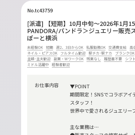
No.tc43759
[派遣] 【短期】10月中旬～2026年1月
PANDORA/パンドラ＞ジュエリー販売
ぽーと横浜
未経験OK
短期
週2、3日からOK
私服勤務OK
交通費支給
高
ネイル・ピアスOK
フルタイム歓迎
駅チカ･駅ナカ
ブランクOK
主婦･主夫歓迎
副業・WワークOK
残業なし
履歴書不要
シフ
ミドル活躍中
経験者歓迎
お仕事内容
▼POINT
期間限定！SNSでコラボアイ
スタッフ！
世界中で愛されるジュエリー
主な業務は…