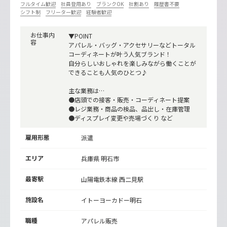
フルタイム歓迎
社員登用あり
ブランクOK
社割あり
履歴書不要
シフト制
フリーター歓迎
経験者歓迎
お仕事内
▼POINT
容
アパレル・バッグ・アクセサリーなどトータル
コーディネートが叶う人気ブランド！
自分らしいおしゃれを楽しみながら働くことが
できることも人気のひとつ♪
主な業務は…
●店頭での接客・販売・コーディネート提案
●レジ業務・商品の検品、品出し・在庫管理
●ディスプレイ変更や売場づくり など
雇用形態
派遣
エリア
兵庫県 明石市
最寄駅
山陽電鉄本線
西二見駅
施設名
イトーヨーカドー明石
職種
アパレル販売