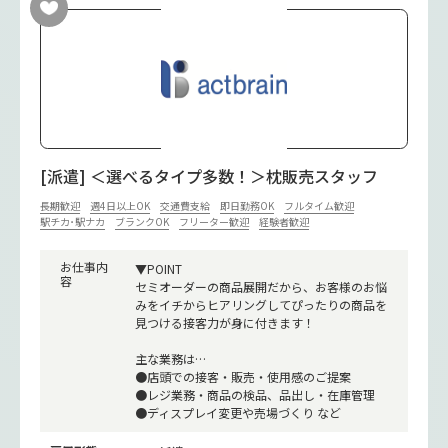
[派遣] ＜選べるタイプ多数！＞枕販売スタッフ
長期歓迎
週4日以上OK
交通費支給
即日勤務OK
フルタイム歓迎
駅チカ･駅ナカ
ブランクOK
フリーター歓迎
経験者歓迎
お仕事内
▼POINT
容
セミオーダーの商品展開だから、お客様のお悩
みをイチからヒアリングしてぴったりの商品を
見つける接客力が身に付きます！
主な業務は…
●店頭での接客・販売・使用感のご提案
●レジ業務・商品の検品、品出し・在庫管理
●ディスプレイ変更や売場づくり など