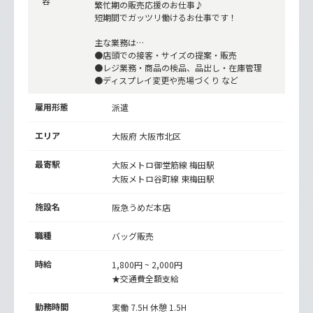
容
繁忙期の販売応援のお仕事♪
短期間でガッツリ働けるお仕事です！
主な業務は…
●店頭での接客・サイズの提案・販売
●レジ業務・商品の検品、品出し・在庫管理
●ディスプレイ変更や売場づくり など
雇用形態
派遣
エリア
大阪府 大阪市北区
最寄駅
大阪メトロ御堂筋線
梅田駅
大阪メトロ谷町線
東梅田駅
施設名
阪急うめだ本店
職種
バッグ販売
時給
1,800円 ~ 2,000円
★交通費全額支給
勤務時間
実働 7.5H 休憩 1.5H