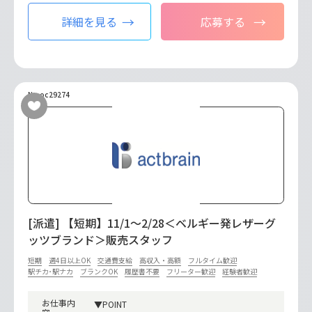
詳細を見る
応募する
No.oc29274
[派遣] 【短期】11/1～2/28＜ベルギー発レザーグ
ッツブランド＞販売スタッフ
短期
週4日以上OK
交通費支給
高収入・高額
フルタイム歓迎
駅チカ･駅ナカ
ブランクOK
履歴書不要
フリーター歓迎
経験者歓迎
お仕事内
▼POINT