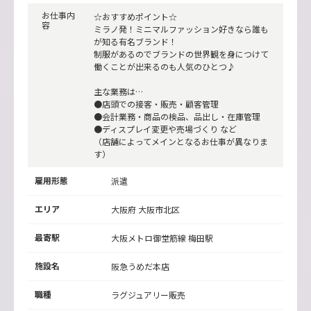
お仕事内
☆おすすめポイント☆
容
ミラノ発！ミニマルファッション好きなら誰も
が知る有名ブランド！
制服があるのでブランドの世界観を身につけて
働くことが出来るのも人気のひとつ♪
主な業務は…
●店頭での接客・販売・顧客管理
●会計業務・商品の検品、品出し・在庫管理
●ディスプレイ変更や売場づくり など
（店舗によってメインとなるお仕事が異なりま
す）
雇用形態
派遣
エリア
大阪府 大阪市北区
最寄駅
大阪メトロ御堂筋線
梅田駅
施設名
阪急うめだ本店
職種
ラグジュアリー販売