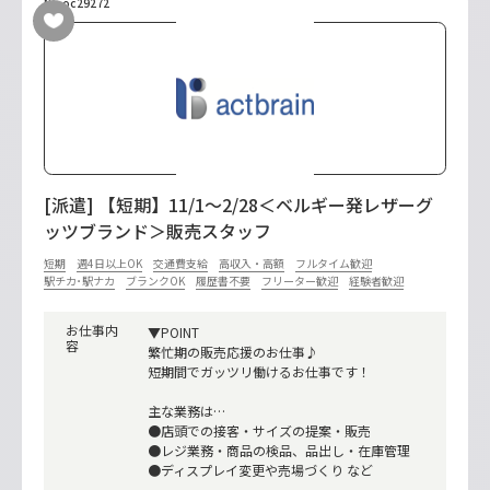
No.oc29272
[派遣] 【短期】11/1～2/28＜ベルギー発レザーグ
ッツブランド＞販売スタッフ
短期
週4日以上OK
交通費支給
高収入・高額
フルタイム歓迎
駅チカ･駅ナカ
ブランクOK
履歴書不要
フリーター歓迎
経験者歓迎
お仕事内
▼POINT
容
繁忙期の販売応援のお仕事♪
短期間でガッツリ働けるお仕事です！
主な業務は…
●店頭での接客・サイズの提案・販売
●レジ業務・商品の検品、品出し・在庫管理
●ディスプレイ変更や売場づくり など