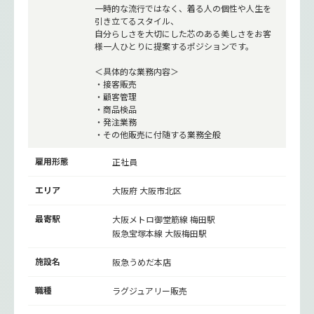
一時的な流行ではなく、着る人の個性や人生を
引き立てるスタイル、
自分らしさを大切にした芯のある美しさをお客
様一人ひとりに提案するポジションです。
＜具体的な業務内容＞
・接客販売
・顧客管理
・商品検品
・発注業務
・その他販売に付随する業務全般
雇用形態
正社員
エリア
大阪府 大阪市北区
最寄駅
大阪メトロ御堂筋線
梅田駅
阪急宝塚本線
大阪梅田駅
施設名
阪急うめだ本店
職種
ラグジュアリー販売