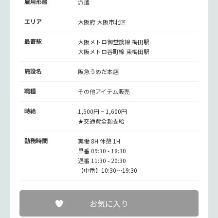
雇用形態
派遣
エリア
大阪府 大阪市北区
最寄駅
大阪メトロ御堂筋線
梅田駅
大阪メトロ谷町線
東梅田駅
施設名
阪急うめだ本店
職種
その他アイテム販売
時給
1,500円 ~ 1,600円
★交通費全額支給
勤務時間
実働 8H 休憩 1H
早番 09:30 - 18:30
遅番 11:30 - 20:30
【中番】10:30～19:30
お気に入り