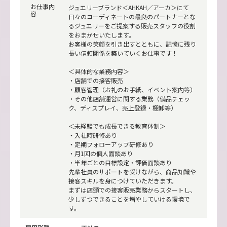
お仕事内
ジュエリーブランド＜AHKAH／アーカ＞にて
容
日々のコーディネートの最良のパートナーとな
るジュエリーをご提案する販売スタッフの役割
をおまかせいたします。
お客様の笑顔を引き出すとともに、記憶に残り
長い信頼関係を築いていくお仕事です！
＜具体的な業務内容＞
・店舗での接客販売
・顧客管理（お礼のお手紙、イベント案内等）
・その他店舗運営に関する業務（備品チェッ
ク、ディスプレイ、売上登録・棚卸等）
＜未経験でも成長できる教育体制＞
・入社時研修あり
・定期フォローアップ研修あり
・月1回の個人面談あり
・半年ごとの目標設定・評価面談あり
先輩社員のサポートを受けながら、商品知識や
接客スキルを身につけていただきます。
まずは店頭での接客販売業務からスタートし、
少しずつできることを増やしていける環境で
す。