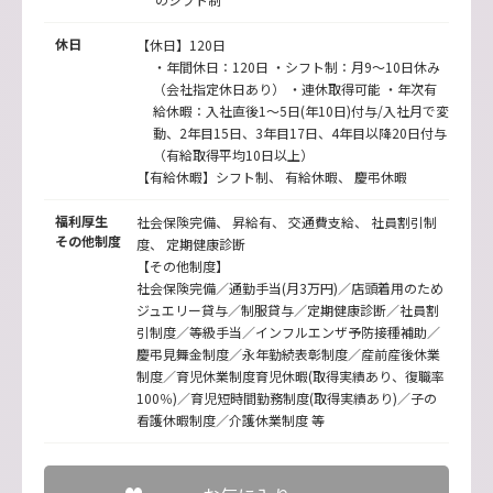
休日
【休日】120日
・年間休日：120日 ・シフト制：月9～10日休み
（会社指定休日あり） ・連休取得可能 ・年次有
給休暇：入社直後1～5日(年10日)付与/入社月で変
動、2年目15日、3年目17日、4年目以降20日付与
（有給取得平均10日以上）
【有給休暇】シフト制、 有給休暇、 慶弔休暇
福利厚生
社会保険完備、 昇給有、 交通費支給、 社員割引制
その他制度
度、 定期健康診断
【その他制度】
社会保険完備／通勤手当(月3万円)／店頭着用のため
ジュエリー貸与／制服貸与／定期健康診断／社員割
引制度／等級手当／インフルエンザ予防接種補助／
慶弔見舞金制度／永年勤続表彰制度／産前産後休業
制度／育児休業制度育児休暇(取得実績あり、復職率
100％)／育児短時間勤務制度(取得実績あり)／子の
看護休暇制度／介護休業制度 等