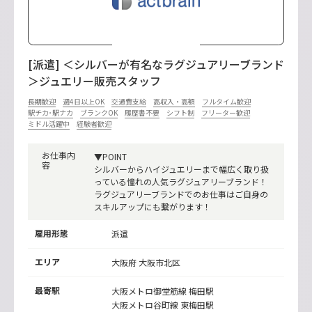
[派遣] ＜シルバーが有名なラグジュアリーブランド
＞ジュエリー販売スタッフ
長期歓迎
週4日以上OK
交通費支給
高収入・高額
フルタイム歓迎
駅チカ･駅ナカ
ブランクOK
履歴書不要
シフト制
フリーター歓迎
ミドル活躍中
経験者歓迎
お仕事内
▼POINT
容
シルバーからハイジュエリーまで幅広く取り扱
っている憧れの人気ラグジュアリーブランド！
ラグジュアリーブランドでのお仕事はご自身の
スキルアップにも繋がります！
雇用形態
派遣
エリア
大阪府 大阪市北区
最寄駅
大阪メトロ御堂筋線
梅田駅
大阪メトロ谷町線
東梅田駅