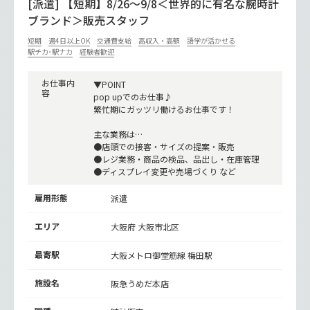
[派遣] 【短期】8/26～9/8＜世界的に有名な腕時計
ブランド＞販売スタッフ
短期
週4日以上OK
交通費支給
高収入・高額
語学が活かせる
駅チカ･駅ナカ
経験者歓迎
お仕事内
▼POINT
容
pop upでのお仕事♪
繁忙期にガッツリ働けるお仕事です！
主な業務は…
●店頭での接客・サイズの提案・販売
●レジ業務・商品の検品、品出し・在庫管理
●ディスプレイ変更や売場づくり など
雇用形態
派遣
エリア
大阪府 大阪市北区
最寄駅
大阪メトロ御堂筋線
梅田駅
施設名
阪急うめだ本店