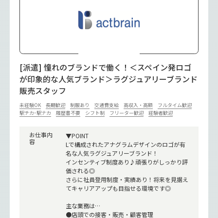
[派遣] 憧れのブランドで働く！＜スペイン発ロゴ
が印象的な人気ブランド＞ラグジュアリーブランド
販売スタッフ
未経験OK
長期歓迎
制服あり
交通費支給
高収入・高額
フルタイム歓迎
駅チカ･駅ナカ
履歴書不要
シフト制
フリーター歓迎
経験者歓迎
お仕事内
▼POINT
容
Lで構成されたアナグラムデザインのロゴが有
名な人気ラグジュアリーブランド！
インセンティブ制度あり♪頑張りがしっかり評
価される◎
さらに社員登用制度・実績あり！将来を見据え
てキャリアアップも目指せる環境です◎
主な業務は…
●店頭での接客・販売・顧客管理