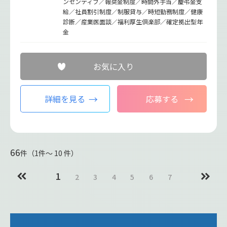
ンセンティブ／報奨金制度／時間外手当／慶弔金支
給／社員割引制度／制服貸与／時短勤務制度／健康
診断／産業医面談／福利厚生倶楽部／確定拠出型年
金
お気に入り
詳細を見る
応募する
66
件（1件〜 10 件）
1
2
3
4
5
6
7