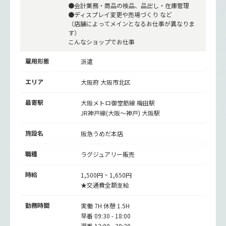
●会計業務・商品の検品、品出し・在庫管理
●ディスプレイ変更や売場づくり など
（店舗によってメインとなるお仕事が異なりま
す）
こんなショップでお仕事
雇用形態
派遣
エリア
大阪府 大阪市北区
最寄駅
大阪メトロ御堂筋線
梅田駅
JR神戸線(大阪～神戸)
大阪駅
施設名
阪急うめだ本店
職種
ラグジュアリー販売
時給
1,500円 ~ 1,650円
★交通費全額支給
勤務時間
実働 7H 休憩 1.5H
早番 09:30 - 18:00
遅番 12:00 - 20:30