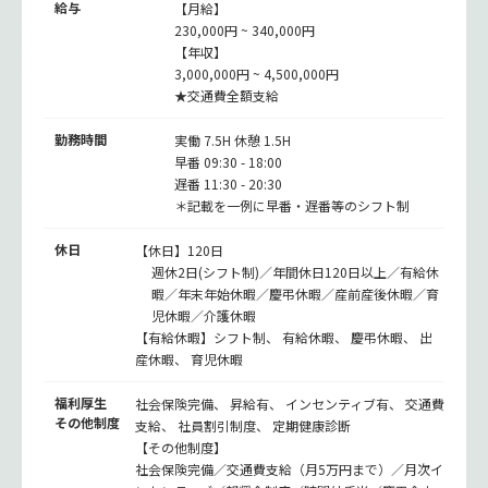
給与
【月給】
230,000円 ~ 340,000円
【年収】
3,000,000円 ~ 4,500,000円
★交通費全額支給
勤務時間
実働 7.5H 休憩 1.5H
早番 09:30 - 18:00
遅番 11:30 - 20:30
＊記載を一例に早番・遅番等のシフト制
休日
【休日】120日
週休2日(シフト制)／年間休日120日以上／有給休
暇／年末年始休暇／慶弔休暇／産前産後休暇／育
児休暇／介護休暇
【有給休暇】シフト制、 有給休暇、 慶弔休暇、 出
産休暇、 育児休暇
福利厚生
社会保険完備、 昇給有、 インセンティブ有、 交通費
その他制度
支給、 社員割引制度、 定期健康診断
【その他制度】
社会保険完備／交通費支給（月5万円まで）／月次イ