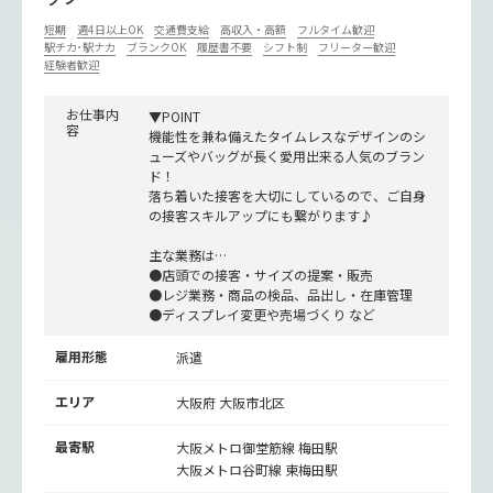
短期
週4日以上OK
交通費支給
高収入・高額
フルタイム歓迎
駅チカ･駅ナカ
ブランクOK
履歴書不要
シフト制
フリーター歓迎
経験者歓迎
お仕事内
▼POINT
容
機能性を兼ね備えたタイムレスなデザインのシ
ューズやバッグが長く愛用出来る人気のブラン
ド！
落ち着いた接客を大切にしているので、ご自身
の接客スキルアップにも繋がります♪
主な業務は…
●店頭での接客・サイズの提案・販売
●レジ業務・商品の検品、品出し・在庫管理
●ディスプレイ変更や売場づくり など
雇用形態
派遣
エリア
大阪府 大阪市北区
最寄駅
大阪メトロ御堂筋線
梅田駅
大阪メトロ谷町線
東梅田駅