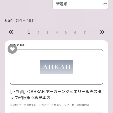
66
件（1件〜 10 件）
1
2
3
4
5
6
7
No.tcs44037
[正社員] ＜AHKAH アーカー＞ジュエリー販売スタ
ッフ＠阪急うめだ本店
未経験OK
交通費支給
研修あり
社割あり
シフト制
経験者歓迎