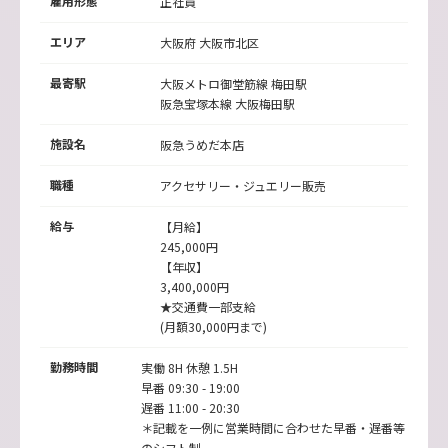
雇用形態
正社員
エリア
大阪府 大阪市北区
最寄駅
大阪メトロ御堂筋線
梅田駅
阪急宝塚本線
大阪梅田駅
施設名
阪急うめだ本店
職種
アクセサリー・ジュエリー販売
給与
【月給】
245,000円
【年収】
3,400,000円
★交通費一部支給
(月額30,000円まで)
勤務時間
実働 8H 休憩 1.5H
早番 09:30 - 19:00
遅番 11:00 - 20:30
＊記載を一例に営業時間に合わせた早番・遅番等
のシフト制