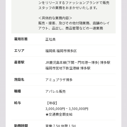
ンをリリースするファッションブランドで販売
スタッフの業務をおまかせいたします。
＜具体的な業務内容＞
販売・接客、及びその他付随業務、店舗のレイ
アウト、品出し、商品管理などの一連業務
雇用形態
正社員
エリア
福岡県 福岡市博多区
最寄駅
JR鹿児島本線(下関・門司港～博多)
博多駅
福岡市営地下鉄空港線
博多駅
施設名
アミュプラザ博多
職種
アパレル販売
給与
【年収】
3,000,000円 ~ 3,500,000円
★交通費全額支給
勤務時間
実働 7.5H 休憩 1.5H