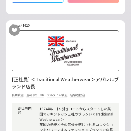
No.tcs41620
[正社員] ＜Traditional Weatherwear＞アパレルブ
ランド店長
長期歓迎
週4日以上OK
フルタイム歓迎
経験者歓迎
お仕事内
1974年にゴム引きコートからスタートした英
容
国マッキントッシュ社のブランド＜Traditional
Weatherwear＞
英国の伝統と今の気分を感じさせるコレクショ
ンをリリースするファッションブランドで店長