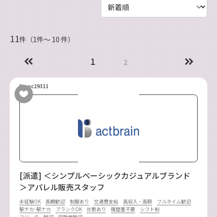
11
件（1件〜 10 件）
1
2
No.oc29311
[派遣] ＜シンプルベーシックカジュアルブランド
＞アパレル販売スタッフ
未経験OK
長期歓迎
制服あり
交通費支給
高収入・高額
フルタイム歓迎
駅チカ･駅ナカ
ブランクOK
社割あり
履歴書不要
シフト制
フリーター歓迎
経験者歓迎