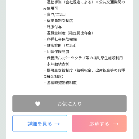
・通勤手当（会社規定による）※公共交通機関の
み使用可
・賞与/年2回
・従業員割引制度
・制服付与
・退職金制度（確定拠出年金）
・各種社会保険完備
・健康診断（年1回）
・団体保険制度
・保養所/スポーツクラブ等の福利厚生施設利用
・永年勤続表彰
・慶弔金支給制度（結婚祝金、出産祝金等の各種
見舞金制度）
・各種時短勤務制度
お気に入り
詳細を見る
応募する