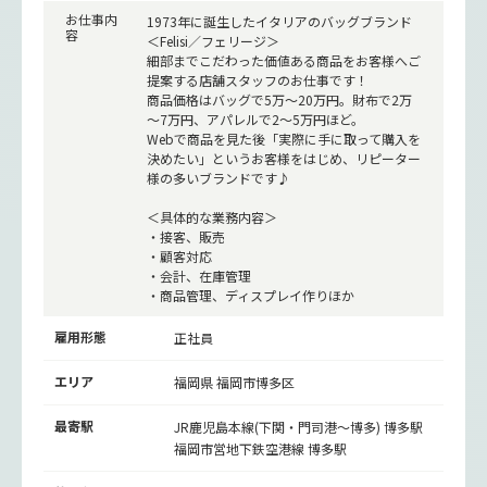
お仕事内
1973年に誕生したイタリアのバッグブランド
容
＜Felisi／フェリージ＞
細部までこだわった価値ある商品をお客様へご
提案する店舗スタッフのお仕事です！
商品価格はバッグで5万～20万円。財布で2万
～7万円、アパレルで2～5万円ほど。
Webで商品を見た後「実際に手に取って購入を
決めたい」というお客様をはじめ、リピーター
様の多いブランドです♪
＜具体的な業務内容＞
・接客、販売
・顧客対応
・会計、在庫管理
・商品管理、ディスプレイ作りほか
雇用形態
正社員
エリア
福岡県 福岡市博多区
最寄駅
JR鹿児島本線(下関・門司港～博多)
博多駅
福岡市営地下鉄空港線
博多駅