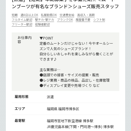
ンブーツが有名なブランド＞シューズ販売スタッフ
短期
週4日以上OK
私服勤務OK
交通費支給
高収入・高額
フルタイム歓迎
駅チカ･駅ナカ
ブランクOK
履歴書不要
シフト制
フリーター歓迎
経験者歓迎
お仕事内
▼POINT
容
定番のムートンだけじゃない！今やオールシー
ズンで人気のシューズブランド！
自分らしいおしゃれを楽しみながら働くことが
できます♪
主な業務は…
●店頭での接客・サイズの提案・販売
●レジ業務・商品の検品、品出し・在庫管理
●ディスプレイ変更や売場づくり など
雇用形態
派遣
エリア
福岡県 福岡市博多区
最寄駅
福岡市営地下鉄空港線
博多駅
JR鹿児島本線(下関・門司港～博多)
博多駅