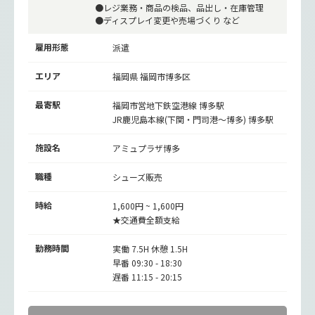
●レジ業務・商品の検品、品出し・在庫管理
●ディスプレイ変更や売場づくり など
雇用形態
派遣
エリア
福岡県 福岡市博多区
最寄駅
福岡市営地下鉄空港線
博多駅
JR鹿児島本線(下関・門司港～博多)
博多駅
施設名
アミュプラザ博多
職種
シューズ販売
時給
1,600円 ~ 1,600円
★交通費全額支給
勤務時間
実働 7.5H 休憩 1.5H
早番 09:30 - 18:30
遅番 11:15 - 20:15