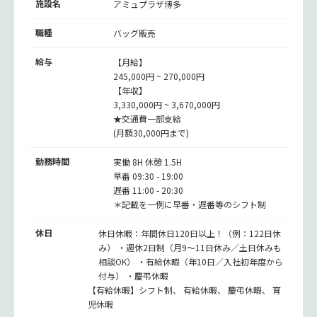
施設名
アミュプラザ博多
職種
バッグ販売
給与
【月給】
245,000円 ~ 270,000円
【年収】
3,330,000円 ~ 3,670,000円
★交通費一部支給
(月額30,000円まで)
勤務時間
実働 8H 休憩 1.5H
早番 09:30 - 19:00
遅番 11:00 - 20:30
＊記載を一例に早番・遅番等のシフト制
休日
休日休暇：年間休日120日以上！（例：122日休
み） ・週休2日制（月9～11日休み／土日休みも
相談OK） ・有給休暇（年10日／入社初年度から
付与） ・慶弔休暇
【有給休暇】シフト制、 有給休暇、 慶弔休暇、 育
児休暇