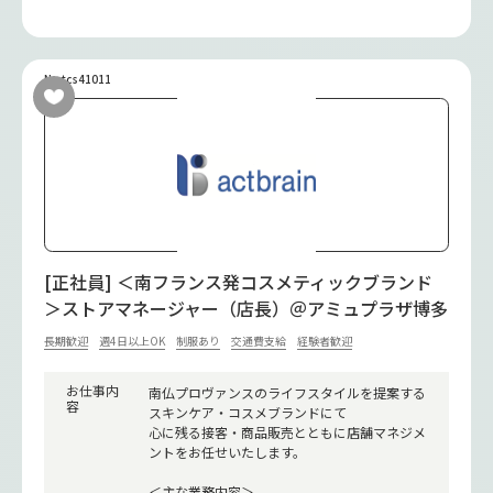
No.tcs41011
[正社員] ＜南フランス発コスメティックブランド
＞ストアマネージャー（店長）＠アミュプラザ博多
長期歓迎
週4日以上OK
制服あり
交通費支給
経験者歓迎
お仕事内
南仏プロヴァンスのライフスタイルを提案する
容
スキンケア・コスメブランドにて
心に残る接客・商品販売とともに店舗マネジメ
ントをお任せいたします。
＜主な業務内容＞