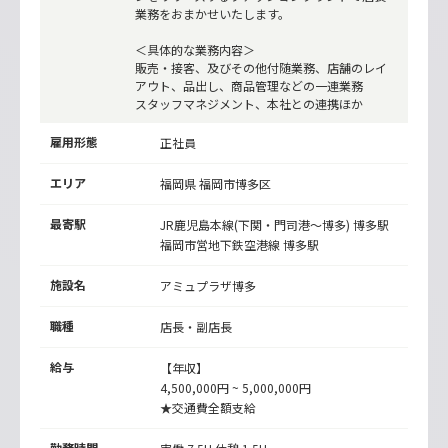
業務をおまかせいたします。
＜具体的な業務内容＞
販売・接客、及びその他付随業務、店舗のレイ
アウト、品出し、商品管理などの一連業務
スタッフマネジメント、本社との連携ほか
雇用形態
正社員
エリア
福岡県 福岡市博多区
最寄駅
JR鹿児島本線(下関・門司港～博多)
博多駅
福岡市営地下鉄空港線
博多駅
施設名
アミュプラザ博多
職種
店長・副店長
給与
【年収】
4,500,000円 ~ 5,000,000円
★交通費全額支給
勤務時間