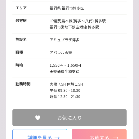
エリア
福岡県 福岡市博多区
最寄駅
JR鹿児島本線(博多～八代)
博多駅
福岡市営地下鉄空港線
博多駅
施設名
アミュプラザ博多
職種
アパレル販売
時給
1,550円 ~ 1,650円
★交通費全額支給
勤務時間
実働 7.5H 休憩 1.5H
早番 09:30 - 18:30
遅番 12:30 - 21:30
お気に入り
詳細を見る
応募する