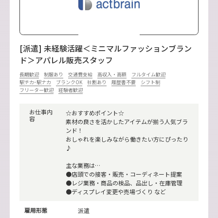
[派遣] 未経験活躍＜ミニマルファッションブラン
ド＞アパレル販売スタッフ
長期歓迎
制服あり
交通費支給
高収入・高額
フルタイム歓迎
駅チカ･駅ナカ
ブランクOK
社割あり
履歴書不要
シフト制
フリーター歓迎
経験者歓迎
お仕事内
☆おすすめポイント☆
容
素材の良さを活かしたアイテムが揃う人気ブラ
ンド！
おしゃれを楽しみながら働きたい方にぴったり
♪
主な業務は…
●店頭での接客・販売・コーディネート提案
●レジ業務・商品の検品、品出し・在庫管理
●ディスプレイ変更や売場づくり など
雇用形態
派遣