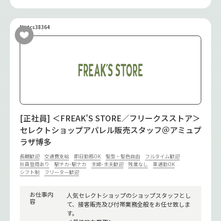
No.tcs38364
[正社員] ＜FREAK'S STORE／フリークスストア＞
セレクトショップアパレル販売スタッフ＠アミュプ
ラザ博多
長期歓迎
交通費支給
即日勤務OK
髪型・髪色自由
フルタイム歓迎
社員登用あり
駅チカ･駅ナカ
主婦･主夫歓迎
残業なし
車通勤OK
シフト制
フリーター歓迎
お仕事内
人気セレクトショップのショップスタッフとし
容
て、接客販売及び付帯業務全般をお任せ致しま
す。