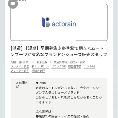
[派遣] 【短期】早期募集♪冬季繁忙期☆＜ムート
ンブーツが有名なブランド＞シューズ販売スタッフ
短期
週4日以上OK
私服勤務OK
交通費支給
高収入・高額
フルタイム歓迎
駅チカ･駅ナカ
ブランクOK
履歴書不要
シフト制
フリーター歓迎
経験者歓迎
お仕事内
▼POINT
容
定番のムートンだけじゃない！今やオールシー
ズンで人気のシューズブランド！
自分らしいおしゃれを楽しみながら働くことが
できます♪
主な業務は…
●店頭での接客・サイズの提案・販売