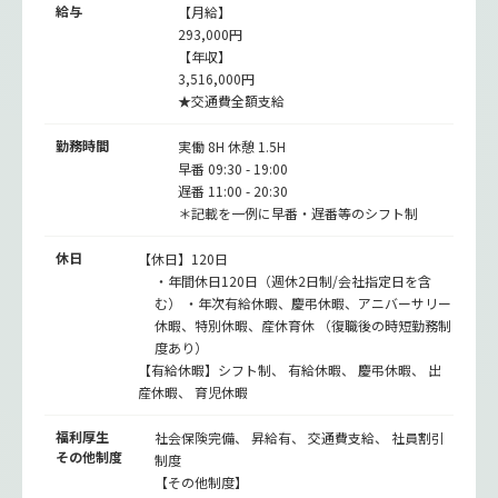
給与
【月給】
293,000円
【年収】
3,516,000円
★交通費全額支給
勤務時間
実働 8H 休憩 1.5H
早番 09:30 - 19:00
遅番 11:00 - 20:30
＊記載を一例に早番・遅番等のシフト制
休日
【休日】120日
・年間休日120日（週休2日制/会社指定日を含
む） ・年次有給休暇、慶弔休暇、アニバーサリー
休暇、特別休暇、産休育休 （復職後の時短勤務制
度あり）
【有給休暇】シフト制、 有給休暇、 慶弔休暇、 出
産休暇、 育児休暇
福利厚生
社会保険完備、 昇給有、 交通費支給、 社員割引
その他制度
制度
【その他制度】