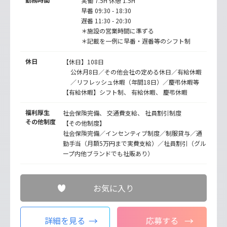
実働 7.5H 休憩 1.5H
早番 09:30 - 18:30
遅番 11:30 - 20:30
＊施設の営業時間に準ずる
＊記載を一例に早番・遅番等のシフト制
休日
【休日】108日
公休月8日／その他会社の定める休日／有給休暇
／リフレッシュ休暇（年間18日）／慶弔休暇等
【有給休暇】シフト制、 有給休暇、 慶弔休暇
福利厚生
社会保険完備、 交通費支給、 社員割引制度
その他制度
【その他制度】
社会保険完備／インセンティブ制度／制服貸与／通
勤手当（月額5万円まで実費支給）／社員割引（グル
ープ内他ブランドでも社販あり）
お気に入り
詳細を見る
応募する