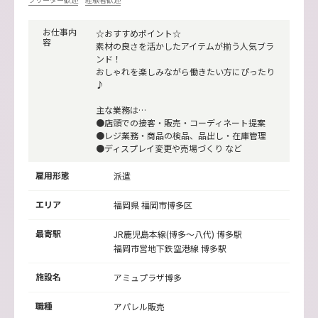
お仕事内
☆おすすめポイント☆
容
素材の良さを活かしたアイテムが揃う人気ブラ
ンド！
おしゃれを楽しみながら働きたい方にぴったり
♪
主な業務は…
●店頭での接客・販売・コーディネート提案
●レジ業務・商品の検品、品出し・在庫管理
●ディスプレイ変更や売場づくり など
雇用形態
派遣
エリア
福岡県 福岡市博多区
最寄駅
JR鹿児島本線(博多～八代)
博多駅
福岡市営地下鉄空港線
博多駅
施設名
アミュプラザ博多
職種
アパレル販売