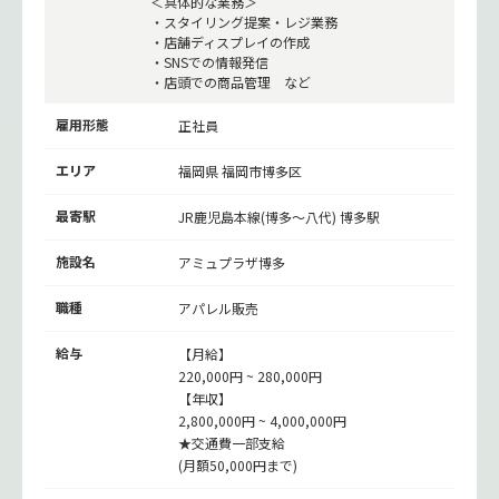
＜具体的な業務＞
・スタイリング提案・レジ業務
・店舗ディスプレイの作成
・SNSでの情報発信
・店頭での商品管理 など
雇用形態
正社員
エリア
福岡県 福岡市博多区
最寄駅
JR鹿児島本線(博多～八代)
博多駅
施設名
アミュプラザ博多
職種
アパレル販売
給与
【月給】
220,000円 ~ 280,000円
【年収】
2,800,000円 ~ 4,000,000円
★交通費一部支給
(月額50,000円まで)