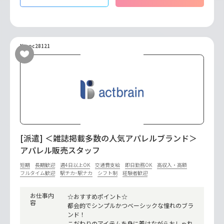
No.oc28121
[派遣] ＜雑誌掲載多数の人気アパレルブランド＞
アパレル販売スタッフ
短期
長期歓迎
週4日以上OK
交通費支給
即日勤務OK
高収入・高額
フルタイム歓迎
駅チカ･駅ナカ
シフト制
経験者歓迎
お仕事内
☆おすすめポイント☆
容
都会的でシンプルかつベーシックな憧れのブラ
ンド！
こだわりのアイテムを身に着けながらおしゃれ