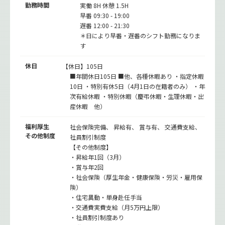
勤務時間
実働 8H 休憩 1.5H
早番 09:30 - 19:00
遅番 12:00 - 21:30
＊日により早番・遅番のシフト勤務になりま
す
休日
【休日】105日
■年間休日105日 ■他、各種休暇あり ・指定休暇
10日 ・特別有休5日（4月1日の在籍者のみ） ・年
次有給休暇 ・特別休暇（慶弔休暇・生理休暇・出
産休暇 他）
福利厚生
社会保険完備、 昇給有、 賞与有、 交通費支給、
その他制度
社員割引制度
【その他制度】
・昇給年1回（3月）
・賞与年2回
・社会保険（厚生年金・健康保険・労災・雇用保
険）
・住宅異動・単身赴任手当
・交通費実費支給（月5万円上限）
・社員割引制度あり