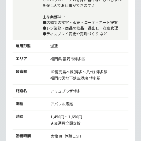
を楽しんでお仕事ができます♪
主な業務は…
●店頭での接客・販売・コーディネート提案
●レジ業務・商品の検品、品出し・在庫管理
●ディスプレイ変更や売場づくり など
雇用形態
派遣
エリア
福岡県 福岡市博多区
最寄駅
JR鹿児島本線(博多～八代)
博多駅
福岡市営地下鉄空港線
博多駅
施設名
アミュプラザ博多
職種
アパレル販売
時給
1,450円 ~ 1,650円
★交通費全額支給
勤務時間
実働 8H 休憩 1.5H