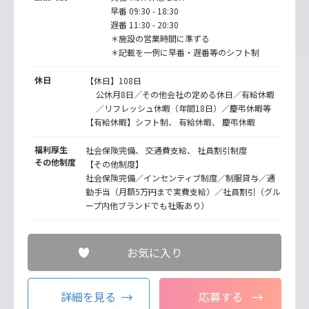
早番 09:30 - 18:30
遅番 11:30 - 20:30
＊施設の営業時間に準ずる
＊記載を一例に早番・遅番等のシフト制
休日
【休日】108日
公休月8日／その他会社の定める休日／有給休暇
／リフレッシュ休暇（年間18日）／慶弔休暇等
【有給休暇】シフト制、 有給休暇、 慶弔休暇
福利厚生
社会保険完備、 交通費支給、 社員割引制度
その他制度
【その他制度】
社会保険完備／インセンティブ制度／制服貸与／通
勤手当（月額5万円まで実費支給）／社員割引（グル
ープ内他ブランドでも社販あり）
お気に入り
詳細を見る
応募する