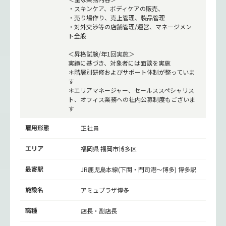
・スキンケア、ボディケアの販売、
・売り場作り、売上管理、製品管理
・対外交渉等の店舗管理/運営、マネージメン
ト全般
＜昇格試験/年1回実施＞
実績に基づき、対象者には面談を実施
＊階層別研修およびサポート体制が整っていま
す
＊エリアマネージャー、セールススペシャリス
ト、オフィス業務への社内公募制度もございま
す
雇用形態
正社員
エリア
福岡県 福岡市博多区
最寄駅
JR鹿児島本線(下関・門司港～博多)
博多駅
施設名
アミュプラザ博多
職種
店長・副店長