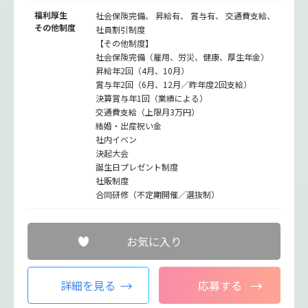
福利厚生
社会保険完備、 昇給有、 賞与有、 交通費支給、
その他制度
社員割引制度
【その他制度】
社会保険完備（雇用、労災、健康、厚生年金）
昇給年2回（4月、10月）
賞与年2回（6月、12月／昨年度2回支給）
決算賞与年1回（業績による）
交通費支給（上限月3万円）
結婚・出産祝い金
社内イベン
決起大会
誕生日プレゼント制度
社販制度
合同研修（不定期開催／選抜制）
お気に入り
詳細を見る
応募する