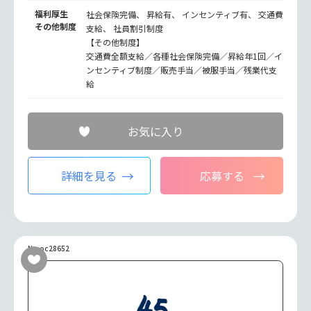
福利厚生
社会保険完備、 昇給有、 インセンティブ有、 交通費
その他制度
支給、 社員割引制度
【その他制度】
交通費全額支給／各種社会保険完備／昇給年1回／イ
ンセンティブ制度／販売手当／被服手当／残業代支
給
お気に入り
詳細を見る
応募する
No.oc28652