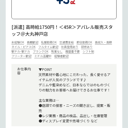
[派遣] 高時給1750円！＜45R＞アパレル販売スタ
ッフ＠大丸神戸店
未経験OK
長期歓迎
私服勤務OK
交通費支給
即日勤務OK
高収入・高額
ネイル・ピアスOK
フルタイム歓迎
社員登用あり
研修あり
駅チカ･駅ナカ
ブランクOK
残業なし
履歴書不要
シフト制
フリーター歓迎
ミドル活躍中
経験者歓迎
お仕事内
▼POINT
容
天然素材や着心地にこだわった、長く愛せるア
イテムが人気のブランドです♪
デニムや藍染めなど、日本ならではのものづく
りの魅力をお客様へお届けできるお仕事です！
主な業務は…
●店頭での接客・ニーズの聞き出し、提案・販
売
●レジ業務・商品の検品、品出し・在庫管理
●ディスプレイ変更や売場づくり など