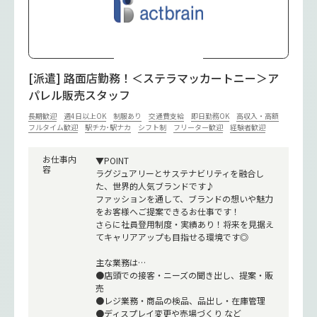
[派遣] 路面店勤務！＜ステラマッカートニー＞ア
パレル販売スタッフ
長期歓迎
週4日以上OK
制服あり
交通費支給
即日勤務OK
高収入・高額
フルタイム歓迎
駅チカ･駅ナカ
シフト制
フリーター歓迎
経験者歓迎
お仕事内
▼POINT
容
ラグジュアリーとサステナビリティを融合し
た、世界的人気ブランドです♪
ファッションを通して、ブランドの想いや魅力
をお客様へご提案できるお仕事です！
さらに社員登用制度・実績あり！将来を見据え
てキャリアアップも目指せる環境です◎
主な業務は…
●店頭での接客・ニーズの聞き出し、提案・販
売
●レジ業務・商品の検品、品出し・在庫管理
●ディスプレイ変更や売場づくり など