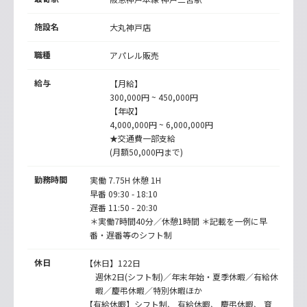
施設名
大丸神戸店
職種
アパレル販売
給与
【月給】
300,000円 ~ 450,000円
【年収】
4,000,000円 ~ 6,000,000円
★交通費一部支給
(月額50,000円まで)
勤務時間
実働 7.75H 休憩 1H
早番 09:30 - 18:10
遅番 11:50 - 20:30
＊実働7時間40分／休憩1時間 ＊記載を一例に早
番・遅番等のシフト制
休日
【休日】122日
週休2日(シフト制)／年末年始・夏季休暇／有給休
暇／慶弔休暇／特別休暇ほか
【有給休暇】シフト制、 有給休暇、 慶弔休暇、 育