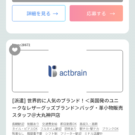
詳細を見る
応募する
No.oc28672
[派遣] 世界的に人気のブランド！＜英国発のユニ
ークなレザーグッズブランド＞バッグ・革小物販売
スタッフ＠大丸神戸店
長期歓迎
制服あり
交通費支給
即日勤務OK
高収入・高額
ネイル・ピアスOK
フルタイム歓迎
研修あり
駅チカ･駅ナカ
ブランクOK
残業なし
履歴書不要
シフト制
フリーター歓迎
ミドル活躍中