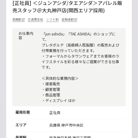
[正社員] ＜ジュンアシダ/タエアシダ＞アパレル販
売スタッフ＠大丸神戸店(関西エリア採用)
長期歓迎
交通費支給
シフト制
経験者歓迎
お仕事内
「jun ashida」「TAE ASHIDA」のショップに
容
て、
プレタポルテ（高級婦人既製服）の販売および
付帯業務を行っていただきます。
・フォーマルからタウンウェアまでお客様のラ
イフスタイルを彩る様々なご提案ができる仕事
です。
＜具体的な業務内容＞
・接客販売
・顧客管理
・商品管理
・ディスプレイ ほか
雇用形態
正社員
エリア
兵庫県 神戸市中央区
最寄駅
阪急神戸本線
神戸三宮駅