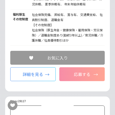
児休暇、 夏季休暇有、 年末年始休暇有
福利厚生
社会保険完備、 昇給有、 賞与有、 交通費支給、 社
その他制度
員割引制度、 退職金有
【その他制度】
社会保険（厚生年金・健康保険・雇用保険・労災保
険）／退職金制度あり(勤続3年以上)／育児休職／介
護休職／社員優待割引ほか
お気に入り
詳細を見る
応募する
No.oc29127