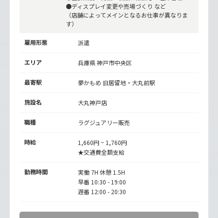
●ディスプレイ変更や売場づくり など
（店舗によってメインとなるお仕事が異なりま
す）
雇用形態
派遣
エリア
兵庫県 神戸市中央区
最寄駅
夢かもめ
旧居留地・大丸前駅
施設名
大丸神戸店
職種
ラグジュアリー販売
時給
1,660円 ~ 1,760円
★交通費全額支給
勤務時間
実働 7H 休憩 1.5H
早番 10:30 - 19:00
遅番 12:00 - 20:30