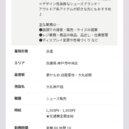
×デザイン性抜群なシューズブランド！
アウトドア系アイテムが好きな方にもおすすめ
♪
主な業務は…
●店頭での接客・販売・サイズの提案
●レジ業務・商品の検品、品出し・在庫管理
●ディスプレイ変更や売場づくり など
雇用形態
派遣
エリア
兵庫県 神戸市中央区
最寄駅
夢かもめ
旧居留地・大丸前駅
施設名
大丸神戸店
職種
シューズ販売
時給
1,500円 ~ 1,600円
★交通費全額支給
勤務時間
実働 8H 休憩 1H