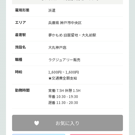
雇用形態
派遣
エリア
兵庫県 神戸市中央区
最寄駅
夢かもめ
旧居留地・大丸前駅
施設名
大丸神戸店
職種
ラグジュアリー販売
時給
1,600円 ~ 1,600円
★交通費全額支給
勤務時間
実働 7.5H 休憩 1.5H
早番 10:30 - 19:30
遅番 11:30 - 20:30
お気に入り