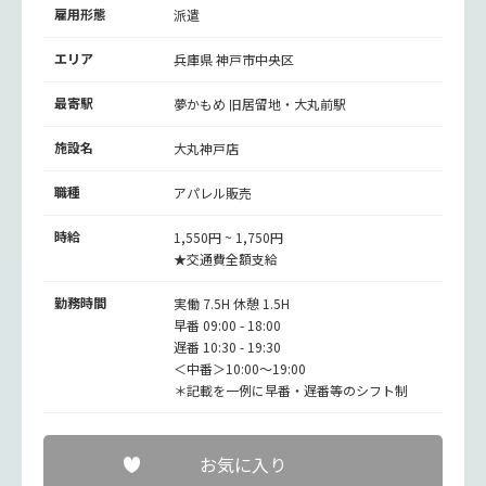
雇用形態
派遣
エリア
兵庫県 神戸市中央区
最寄駅
夢かもめ
旧居留地・大丸前駅
施設名
大丸神戸店
職種
アパレル販売
時給
1,550円 ~ 1,750円
★交通費全額支給
勤務時間
実働 7.5H 休憩 1.5H
早番 09:00 - 18:00
遅番 10:30 - 19:30
＜中番＞10:00～19:00
＊記載を一例に早番・遅番等のシフト制
お気に入り