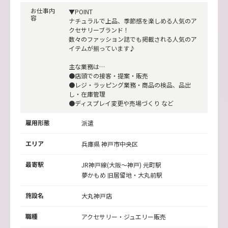
お仕事内
▼POINT
容
ナチュラルで上品、季節感を楽しめる人気のア
クセサリーブランド！
数々のファッション誌でも掲載される人気のア
イテムが揃っています♪
主な業務は…
●店頭での接客・提案・販売
●レジ・ラッピング業務・商品の検品、品出
し・在庫管理
●ディスプレイ変更や売場づくり など
雇用形態
派遣
エリア
兵庫県 神戸市中央区
最寄駅
JR神戸線(大阪～神戸)
元町駅
夢かもめ
旧居留地・大丸前駅
施設名
大丸神戸店
職種
アクセサリー・ジュエリー販売