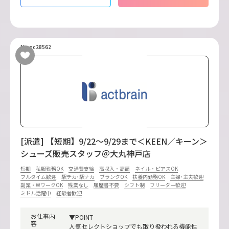
No.oc28562
[派遣] 【短期】9/22～9/29まで＜KEEN／キーン＞
シューズ販売スタッフ＠大丸神戸店
短期
私服勤務OK
交通費支給
高収入・高額
ネイル・ピアスOK
フルタイム歓迎
駅チカ･駅ナカ
ブランクOK
扶養内勤務OK
主婦･主夫歓迎
副業・WワークOK
残業なし
履歴書不要
シフト制
フリーター歓迎
ミドル活躍中
経験者歓迎
お仕事内
▼POINT
容
人気セレクトショップでも取り扱われる機能性