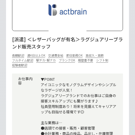
[派遣] ＜レザーバッグが有名＞ラグジュアリーブラ
ンド販売スタッフ
長期歓迎
週4日以上OK
交通費支給
即日勤務OK
高収入・高額
フルタイム歓迎
駅チカ･駅ナカ
ブランクOK
履歴書不要
シフト制
経験者歓迎
お仕事内
▼POINT
容
アイコニックなモノグラムデザインやシンプル
なラゲージが人気！
ラグジュアリーブランドでのお仕事はご自身の
接客スキルアップにも繋がります♪
社員登用制度あり！将来を見据えてキャリアア
ップも目指せる環境です◎
主な業務は…
●店頭での接客・販売・顧客管理
●会計業務・商品の検品、品出し・在庫管理