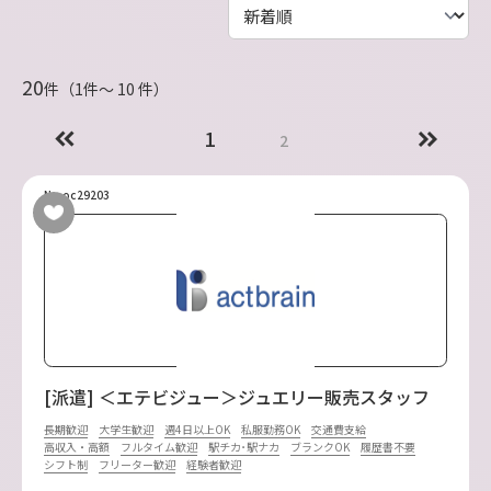
20
件（1件〜 10 件）
1
2
No.oc29203
[派遣] ＜エテビジュー＞ジュエリー販売スタッフ
長期歓迎
大学生歓迎
週4日以上OK
私服勤務OK
交通費支給
高収入・高額
フルタイム歓迎
駅チカ･駅ナカ
ブランクOK
履歴書不要
シフト制
フリーター歓迎
経験者歓迎