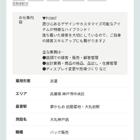
経験者歓迎
お仕事内
▼POINT
容
遊び心あるデザインやカスタマイズ可能なアイ
テムが特徴なハイブランド！
落ち着いた接客を大切にしているので、ご自身
の接客スキルアップにも繋がります♪
主な業務は…
●店頭での接客・販売・顧客管理
●会計業務・商品の検品、品出し・在庫管理
●ディスプレイ変更や売場づくり など
雇用形態
派遣
エリア
兵庫県 神戸市中央区
最寄駅
夢かもめ
旧居留地・大丸前駅
施設名
大丸神戸店
職種
バッグ販売