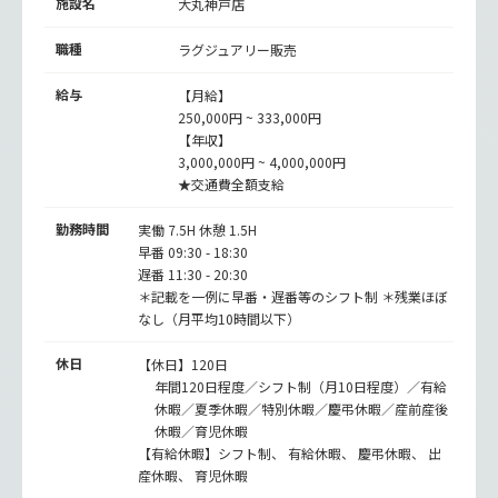
施設名
大丸神戸店
職種
ラグジュアリー販売
給与
【月給】
250,000円 ~ 333,000円
【年収】
3,000,000円 ~ 4,000,000円
★交通費全額支給
勤務時間
実働 7.5H 休憩 1.5H
早番 09:30 - 18:30
遅番 11:30 - 20:30
＊記載を一例に早番・遅番等のシフト制 ＊残業ほぼ
なし（月平均10時間以下）
休日
【休日】120日
年間120日程度／シフト制（月10日程度）／有給
休暇／夏季休暇／特別休暇／慶弔休暇／産前産後
休暇／育児休暇
【有給休暇】シフト制、 有給休暇、 慶弔休暇、 出
産休暇、 育児休暇