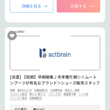
詳細を見る
応募する
No.oc28951
[派遣] 【短期】早期募集♪冬季繁忙期☆＜ムート
ンブーツが有名なブランド＞シューズ販売スタッフ
短期
週4日以上OK
私服勤務OK
交通費支給
高収入・高額
フルタイム歓迎
駅チカ･駅ナカ
ブランクOK
履歴書不要
シフト制
フリーター歓迎
経験者歓迎
お仕事内
▼POINT