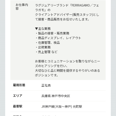
お仕事内
ラグジュアリーブランド「FERRAGAMO／フェ
容
ラガモ」の
クライアントアドバイザー(販売スタッフ)とし
て接客・商品販売をお任せいたします。
▼主な業務
・製品の接客・販売業務
・商品ディスプレイ、レイアウト
・在庫管理、検品
・出荷業務
・売上管理 など
お客様とコミュニケーションを取りながらニー
ズのヒアリングを行い、
大切なひと品と時間を提供するやりがいのある
ポジションです。
雇用形態
正社員
エリア
兵庫県 神戸市中央区
最寄駅
JR神戸線(大阪～神戸)
元町駅