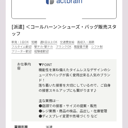
[派遣] ＜コールハーン＞シューズ・バッグ販売スタ
ッフ
単発・1日OK
短期
週4日以上OK
交通費支給
高収入・高額
フルタイム歓迎
駅チカ･駅ナカ
ブランクOK
履歴書不要
シフト制
フリーター歓迎
経験者歓迎
お仕事内
▼POINT
容
機能性を兼ね備えたタイムレスなデザインのシ
ューズやバッグが長く愛用出来る人気のブラン
ド！
落ち着いた接客を大切にしているので、ご自身
の接客スキルアップにも繋がります♪
主な業務は…
●店頭での接客・サイズの提案・販売
●レジ業務・商品の検品、品出し・在庫管理
●ディスプレイ変更や売場づくり など
雇用形態
派遣