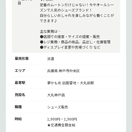
容
定番のムートンだけじゃない！今やオールシー
ズンで人気のシューズブランド！
自分らしいおしゃれを楽しみながら働くことが
できます♪
主な業務は…
●店頭での接客・サイズの提案・販売
●レジ業務・商品の検品、品出し・在庫管理
●ディスプレイ変更や売場づくり など
雇用形態
派遣
エリア
兵庫県 神戸市中央区
最寄駅
夢かもめ
旧居留地・大丸前駅
施設名
大丸神戸店
職種
シューズ販売
時給
1,900円 ~ 1,900円
★交通費全額支給