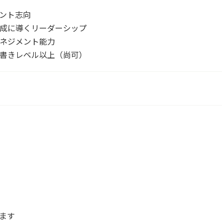
アント志向
達成に導くリーダーシップ
マネジメント能力
み書きレベル以上（尚可）
ます